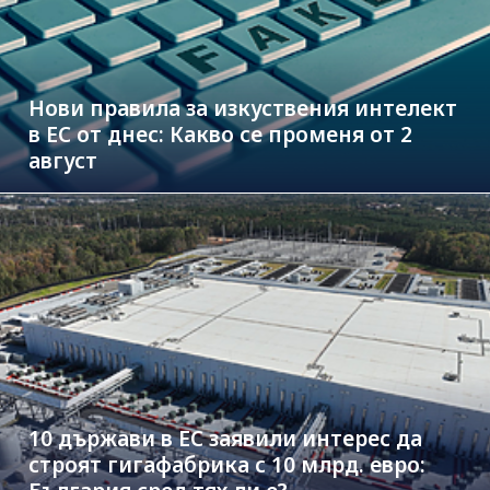
Нови правила за изкуствения интелект
в ЕС от днес: Какво се променя от 2
август
10 държави в ЕС заявили интерес да
строят гигафабрика с 10 млрд. евро: