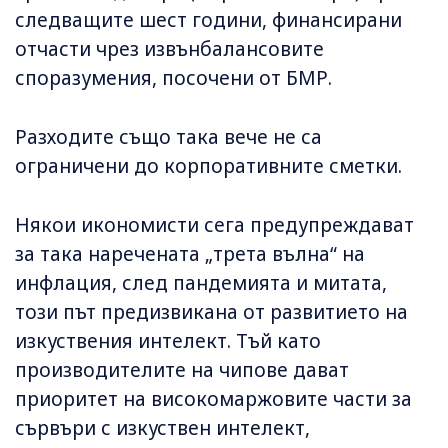
следващите шест години, финансирани
отчасти чрез извънбалансовите
споразумения, посочени от БМР.
Разходите също така вече не са
ограничени до корпоративните сметки.
Някои икономисти сега предупреждават
за така наречената „трета вълна“ на
инфлация, след пандемията и митата,
този път предизвикана от развитието на
изкуствения интелект. Тъй като
производителите на чипове дават
приоритет на високомаржовите части за
сървъри с изкуствен интелект,