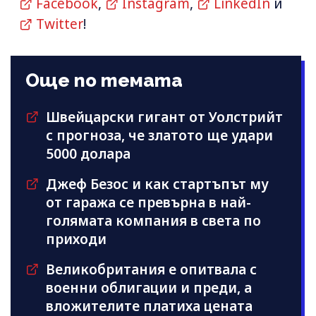
Facebook
,
Instagram
,
LinkedIn
и
Twitter
!
Още по темата
Швейцарски гигант от Уолстрийт
с прогноза, че златото ще удари
5000 долара
Джеф Безос и как стартъпът му
от гаража се превърна в най-
голямата компания в света по
приходи
Великобритания е опитвала с
военни облигации и преди, а
вложителите платиха цената