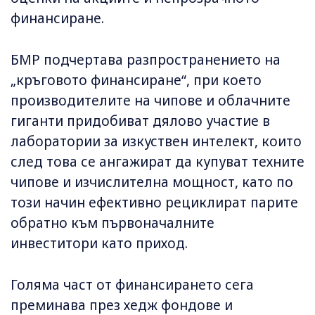
финансиране.
БМР подчертава разпространението на
„кръговото финансиране“, при което
производителите на чипове и облачните
гиганти придобиват дялово участие в
лаборатории за изкуствен интелект, които
след това се ангажират да купуват техните
чипове и изчислителна мощност, като по
този начин ефективно рециклират парите
обратно към първоначалните
инвеститори като приход.
Голяма част от финансирането сега
преминава през хедж фондове и