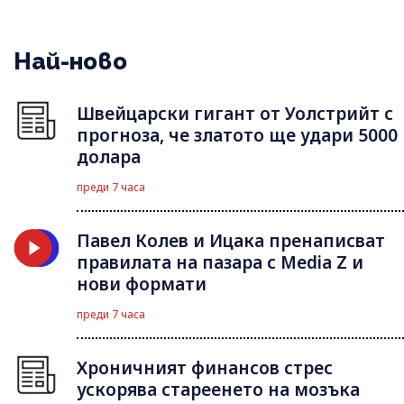
Най-ново
Швейцарски гигант от Уолстрийт с
прогноза, че златото ще удари 5000
долара
преди 7 часа
Павел Колев и Ицака пренаписват
правилата на пазара с Media Z и
нови формати
преди 7 часа
Хроничният финансов стрес
ускорява стареенето на мозъка