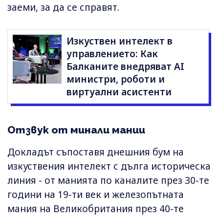
заеми, за да се справят.
Изкуствен интелект в
управлението: Как
Балканите внедряват AI
министри, роботи и
виртуални асистенти
Отзвук от минали мании
Докладът съпоставя днешния бум на
изкуствения интелект с дълга историческа
линия - от манията по каналите през 30-те
години на 19-ти век и железопътната
мания на Великобритания през 40-те