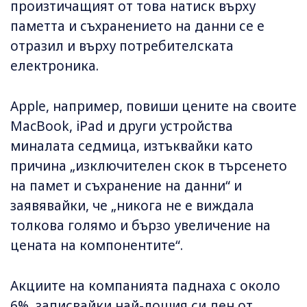
произтичащият от това натиск върху
паметта и съхранението на данни се е
отразил и върху потребителската
електроника.
Apple, например, повиши цените на своите
MacBook, iPad и други устройства
миналата седмица, изтъквайки като
причина „изключителен скок в търсенето
на памет и съхранение на данни“ и
заявявайки, че „никога не е виждала
толкова голямо и бързо увеличение на
цената на компонентите“.
Акциите на компанията паднаха с около
6%, записвайки най-лошия си ден от