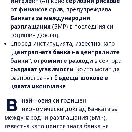
интелект
(AI) крие
сериозни рискове
от финансов срив
, предупреждава
Банката за международни
разплащания
(БМР) в последния си
годишен доклад.
Според институцията, известна като
„централната банка на централните
банки“
,
огромните разходи
в сектора
създават уязвимости
, които могат да
разпространят
бъдещи шокове в
цялата икономика
.
В
най-новия си годишен
икономически доклад Банката за
международни разплащания (БМР),
известна като централната банка на