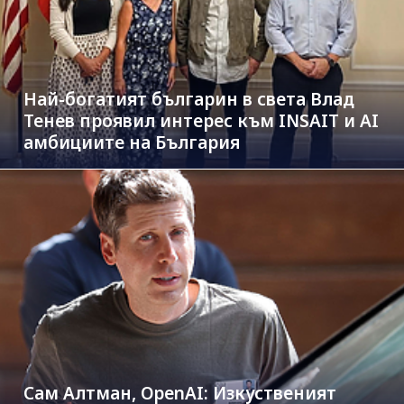
Най-богатият българин в света Влад
Тенев проявил интерес към INSAIT и AI
амбициите на България
Сам Алтман, OpenAI: Изкуственият