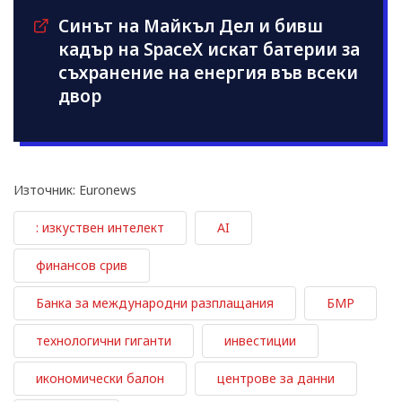
Синът на Майкъл Дeл и бивш
кадър на SpaceX искат батерии за
съхранение на енергия във всеки
двор
Източник: Euronews
: изкуствен интелект
AI
финансов срив
Банка за международни разплащания
БМР
технологични гиганти
инвестиции
икономически балон
центрове за данни