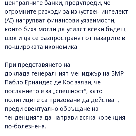
централните банки, предупреди, че
огромните разходи за изкуствен интелект
(AI) натрупват финансови уязвимости,
които биха могли да усилят всеки бъдещ
шок и да се разпространят от пазарите в
по-широката икономика.
При представянето на
доклада генералният мениджър на БМР
Пабло Ернандес де Кос заяви, че
посланието е за „спешност“, като
политиците са призовани да действат,
преди евентуално обръщане на
тенденцията да направи всяка корекция
по-болезнена.