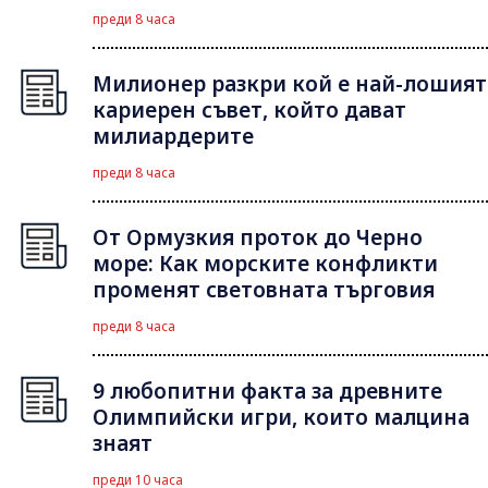
преди 8 часа
Милионер разкри кой е най-лошият
кариерен съвет, който дават
милиардерите
преди 8 часа
От Ормузкия проток до Черно
море: Как морските конфликти
променят световната търговия
преди 8 часа
9 любопитни факта за древните
Олимпийски игри, които малцина
знаят
преди 10 часа