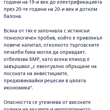
години на 19-и век до електрификацията
през 20-те години на 20-и век и дотком
балона.
Всяка от тях е започнала с истински
технологичен пробив, който е привлякъл
повече капитал, отколкото търговските
печалби биха могли да оправдаят,
отбелязва БМР, като всеки епизод е
завършвал „с евентуално обръщане на
посоката на инвестициите,
предизвиквайки рецесии в цялата
икономика“.
Опасността се утежнява от високите
оценки на акциите и непрозрачното