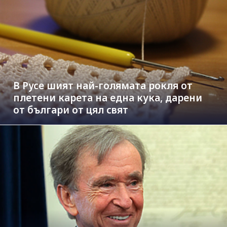
В Русе шият най-голямата рокля от
плетени карета на една кука, дарени
от българи от цял свят