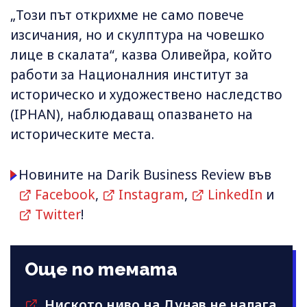
„Този път открихме не само повече
изсичания, но и скулптура на човешко
лице в скалата“, казва Оливейра, който
работи за Националния институт за
историческо и художествено наследство
(IPHAN), наблюдаващ опазването на
историческите места.
Новините на Darik Business Review във
Facebook
,
Instagram
,
LinkedIn
и
Twitter
!
Още по темата
Ниското ниво на Дунав не налага