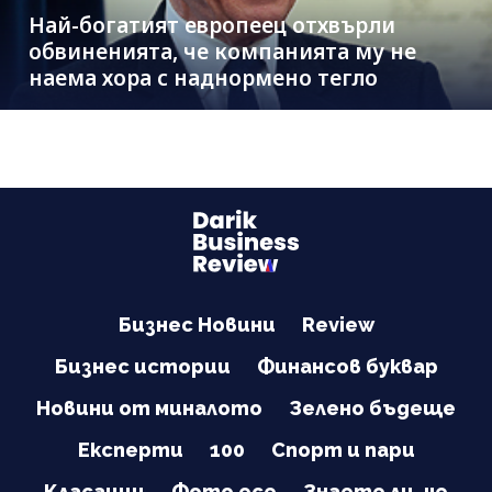
Най-богатият европеец отхвърли
обвиненията, че компанията му не
наема хора с наднормено тегло
Бизнес Новини
Review
Бизнес истории
Финансов буквар
Новини от миналото
Зелено бъдеще
Експерти
100
Спорт и пари
Класации
Фото есе
Знаете ли, че