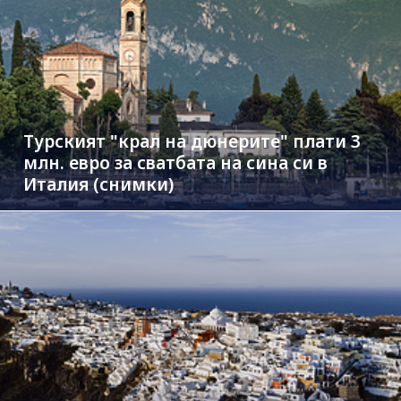
Турският "крал на дюнерите" плати 3
млн. евро за сватбата на сина си в
Италия (снимки)