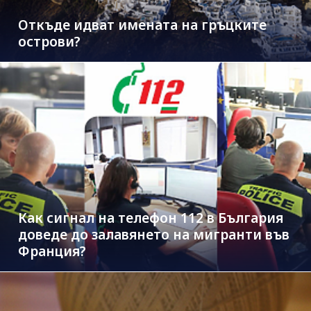
Откъде идват имената на гръцките
острови?
Как сигнал на телефон 112 в България
доведе до залавянето на мигранти във
Франция?