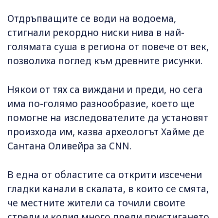
Отдръпващите се води на водоема,
стигнали рекордно ниски нива в най-
голямата суша в региона от повече от век,
позволиха поглед към древните рисунки.
Някои от тях са виждани и преди, но сега
има по-голямо разнообразие, което ще
помогне на изследователите да установят
произхода им, казва археологът Хайме де
Сантана Оливейра за CNN.
В една от областите са открити изсечени
гладки канали в скалата, в които се смята,
че местните жители са точили своите
стрели и копия много преди пристигането