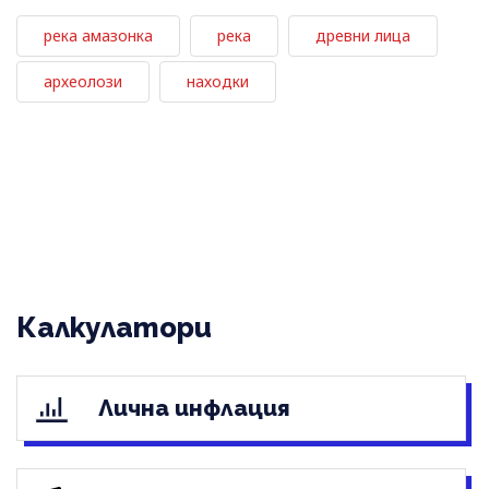
река амазонка
река
древни лица
археолози
находки
Калкулатори
Лична инфлация