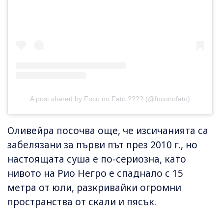
A post shared by Foco no Fato ???? (@foconofato)
Оливейра посочва още, че изсичанията са
забелязани за първи път през 2010 г., но
настоящата суша е по-сериозна, като
нивото на Рио Негро е спаднало с 15
метра от юли, разкривайки огромни
пространства от скали и пясък.