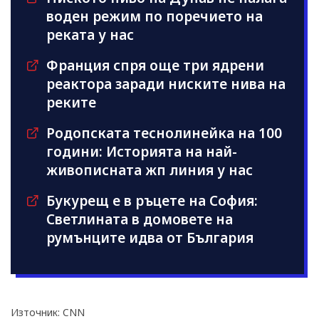
воден режим по поречието на
реката у нас
Франция спря още три ядрени
реактора заради ниските нива на
реките
Родопската теснолинейка на 100
години: Историята на най-
живописната жп линия у нас
Букурещ е в ръцете на София:
Светлината в домовете на
румънците идва от България
Източник: CNN