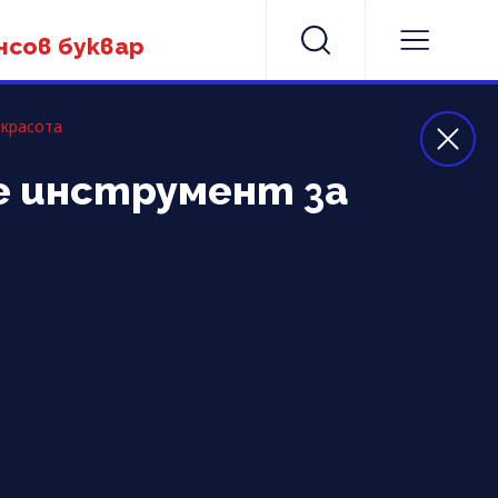
нсов буквар
 красота
е инструмент за