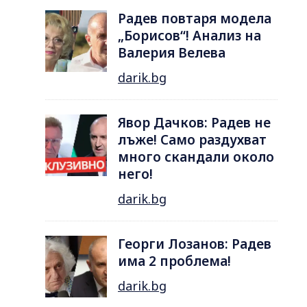
Радев повтаря модела
„Борисов“! Анализ на
Валерия Велева
darik.bg
Явор Дачков: Радев не
лъже! Само раздухват
много скандали около
него!
darik.bg
Георги Лозанов: Радев
има 2 проблема!
darik.bg