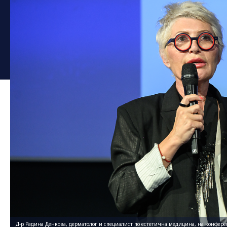
Д-р Радина Денкова, дерматолог и специалист по естетична медицина, на конфере