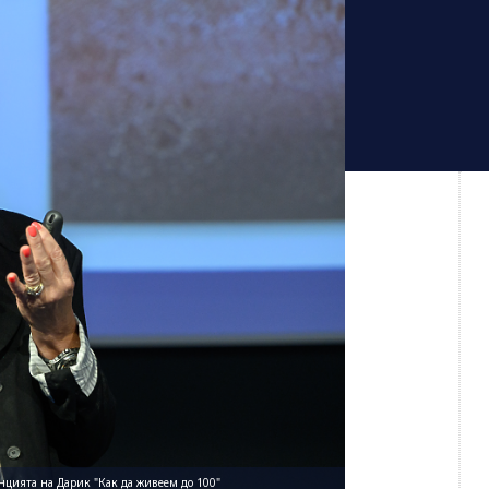
нцията на Дарик "Как да живеем до 100"