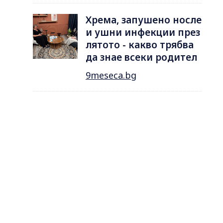
Хрема, запушено носле
и ушни инфекции през
лятотo - какво трябва
да знае всеки родител
9meseca.bg