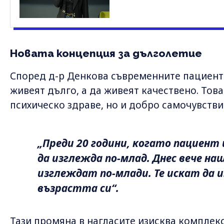
Новата концепция за дълголетие
Според д-р Денкова съвременните пациенти
живеят дълго, а да живеят качествено. Тов
психическо здраве, но и добро самочувстви
„Преди 20 години, когато пациент
да изглежда по-млад. Днес вече н
изглеждат по-млади. Те искат да 
възрастта си“.
Тази промяна в нагласите изисква комплекс