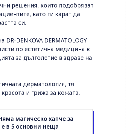
чни решения, които подобряват
ациентите, като ги карат да
астта си.
л на DR-DENKOVA DERMATOLOGY
листи по естетична медицина в
ията за дълголетие в здраве на
тичната дерматология, тя
 красота и грижа за кожата.
Няма магическо хапче за
 е в 5 основни неща