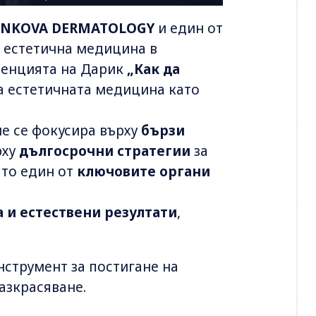
ENKOVA DERMATOLOGY
и
един от
 естетична медицина в
ренцията на Дарик
„Как да
на естетичната медицина като
не се фокусира върху
бързи
рху
дългосрочни стратегии
за
ато един от
ключовите органи
 и естествени резултати
,
струмент за постигане на
разкрасяване.