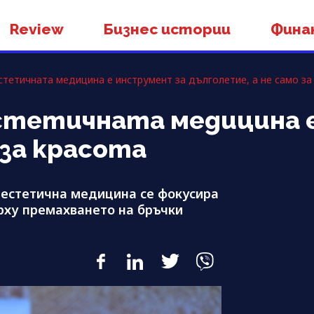
Review
Бизнес истории
Фина
стетичната медицина е инструмент за дълголетие, а не само за
Естетичната медицина 
 за красота
 естетична медицина се фокусира
ърху премахването на бръчки