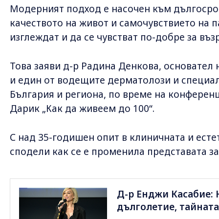
Модерният подход е насочен към дългосро
качеството на живот и самочувствието на п
изглеждат и да се чувстват по-добре за възр
Това заяви д-р Радина Денкова, основате
и един от водещите дерматолози и специа
България и региона, по време на конференц
Дарик „Как да живеем до 100“.
С над 35-годишен опит в клиничната и есте
сподели как се е променила представата за
Д-р Енджи Касабие: 
дълголетие, тайната