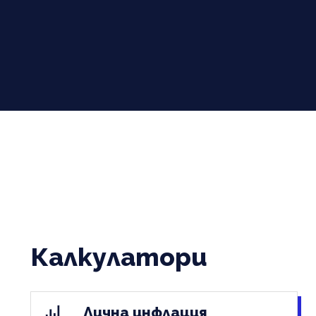
Калкулатори
Лична инфлация