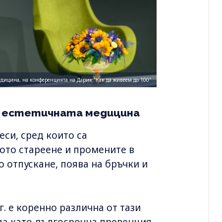
едицина, на конференцията на Дарик "Как да живеем до 100"
а естетичната медицина
еси, сред които са
ното стареене и промените в
о отпускане, поява на бръчки и
. е коренно различна от тази