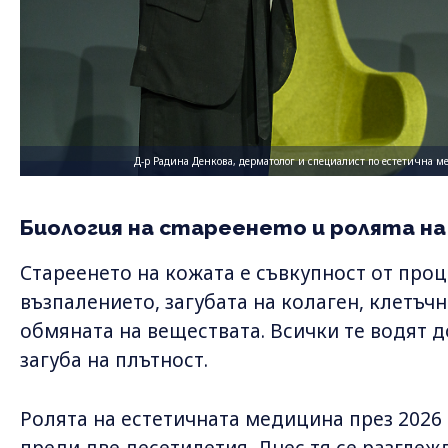
Д-р Радина Денкова, дерматолог и специалист по естетична м
Биология на стареенето и ролята н
Стареенето на кожата е съвкупност от проц
възпалението, загубата на колаген, клетъч
обмяната на веществата. Всички те водят д
загуба на плътност.
Ролята на естетичната медицина през 2026 г