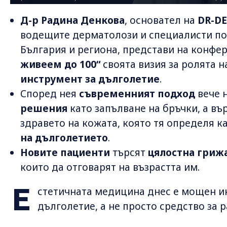
Д-р Радина Денкова
, основател на
DR-D
водещите дерматолози и специалисти по
България и региона, представи на конфе
живеем до 100“
своята визия за ролята 
инструмент за дълголетие
.
Според нея
съвременният подход
вече 
решения
като запълване на бръчки, а въ
здравето на кожата, която тя определя к
на дълголетието
.
Новите пациенти
търсят
цялостна грижа
които да отговарят на възрастта им.
Е
стетичната медицина днес е мощен ин
дълголетие, а не просто средство за 