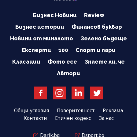
Бизнес Новини
Review
Бизнес истории
Финансов буквар
Новини от миналото
Зелено бъдеще
Експерти
100
Спорт и пари
Класации
Фото есе
Знаете ли, че
Автори
Общи условия
Поверителност
Реклама
Контакти
Етичен кодекс
За нас
Darik.bg
Dsport.bg