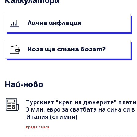
Калкулатори
Лична инфлация
Кога ще стана богат?
Най-ново
Турският "крал на дюнерите" плати
3 млн. евро за сватбата на сина си в
Италия (снимки)
преди 7 часа