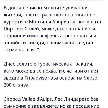
В допълнение към своите уникални
жители, селото, разположено близо до
курортите Морзин и Авориаз в ски зоната
Порт дю Солей, може да се похвали със
старинни хижи, кафенета, ресторанти и
алпийски ливади, напомнящи за един
„отминал свят“.
Днес селото е туристическа атракция,
като може да се похвали с четири от пет
звезди в Tripadvisor въз основа на близо
200 отзива.
Според Vallee d'Aulps, Лес Линдаретс без
съмнение е задължително за посещение