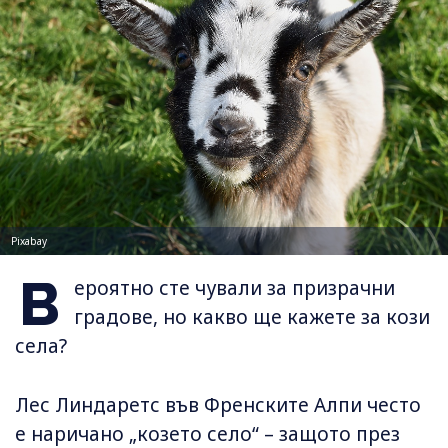
Pixabay
В
ероятно сте чували за призрачни
градове, но какво ще кажете за кози
села?
Лес Линдаретс във Френските Алпи често
е наричано „козето село“ – защото през