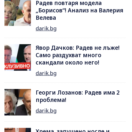
Радев повтаря модела
„Борисов“! Анализ на Валерия
Велева
darik.bg
Явор Дачков: Радев не лъже!
Само раздухват много
скандали около него!
darik.bg
Георги Лозанов: Радев има 2
проблема!
darik.bg
Хрема, запушено носле и