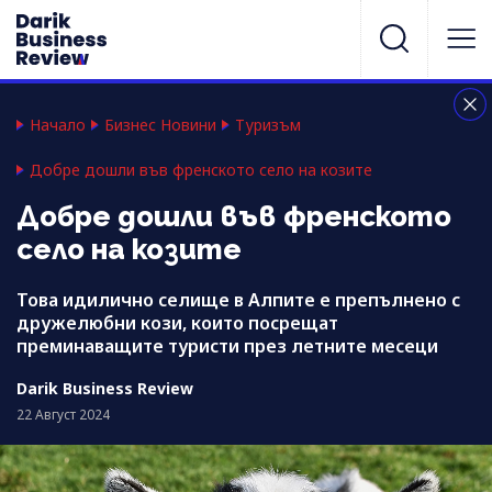
Начало
Бизнес Новини
Туризъм
Добре дошли във френското село на козите
Добре дошли във френското
село на козите
Това идилично селище в Алпите е препълнено с
дружелюбни кози, които посрещат
преминаващите туристи през летните месеци
Darik Business Review
22 Август 2024