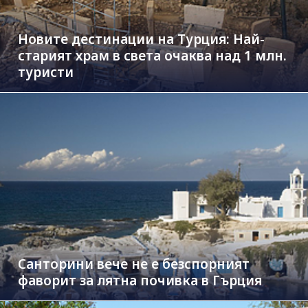
Новите дестинации на Турция: Най-
старият храм в света очаква над 1 млн.
туристи
Санторини вече не е безспорният
фаворит за лятна почивка в Гърция