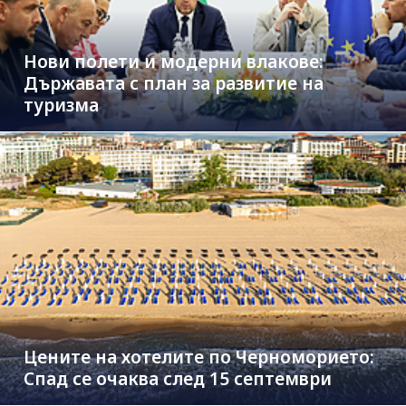
Нови полети и модерни влакове:
Държавата с план за развитие на
туризма
Цените на хотелите по Черноморието:
Спад се очаква след 15 септември