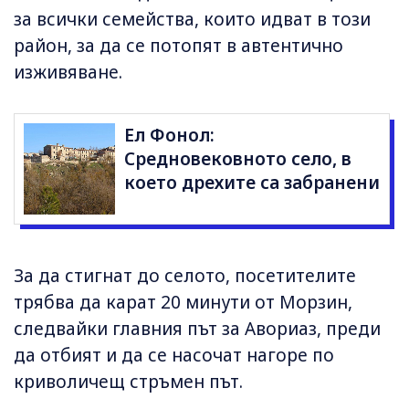
за всички семейства, които идват в този
район, за да се потопят в автентично
изживяване.
Ел Фонол:
Средновековното село, в
което дрехите са забранени
За да стигнат до селото, посетителите
трябва да карат 20 минути от Морзин,
следвайки главния път за Авориаз, преди
да отбият и да се насочат нагоре по
криволичещ стръмен път.