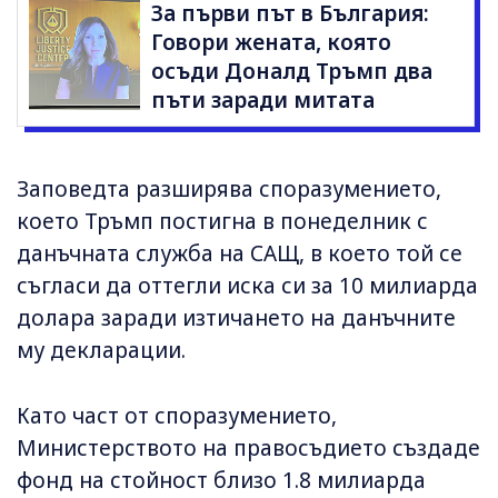
За първи път в България:
Говори жената, която
осъди Доналд Тръмп два
пъти заради митата
Заповедта разширява споразумението,
което Тръмп постигна в понеделник с
данъчната служба на САЩ, в което той се
съгласи да оттегли иска си за 10 милиарда
долара заради изтичането на данъчните
му декларации.
Като част от споразумението,
Министерството на правосъдието създаде
фонд на стойност близо 1.8 милиарда