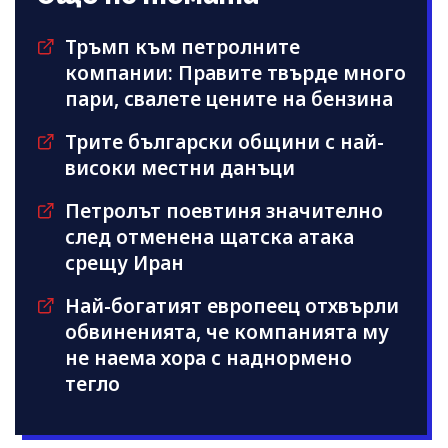
Тръмп към петролните
компании: Правите твърде много
пари, свалете цените на бензина
Трите български общини с най-
високи местни данъци
Петролът поевтиня значително
след отменена щатска атака
срещу Иран
Най-богатият европеец отхвърли
обвиненията, че компанията му
не наема хора с наднормено
тегло