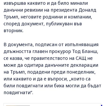
извършва каквито и да било минали
данъчни ревизии на президента Доналд
Тръмп, неговите роднини и компании,
според документ, публикуван във
вторник.
В документа, подписан от изпълняващия
длъжността главен прокурор Тод Бланш,
се казва, че правителството на САЩ не
може да одитира данъчните декларации
на Тръмп, подадени преди понеделник,
или каквито и да е въпроси, „които са
били повдигнати или биха могли да бъдат
повдигнати“.