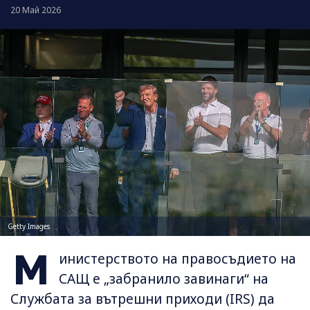
20 Май 2026
Getty Images
М
инистерството на правосъдието на
САЩ е „забранило завинаги“ на
Службата за вътрешни приходи (IRS) да