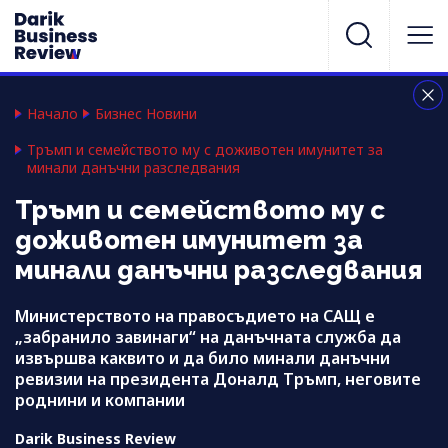
Начало
Бизнес Новини
Тръмп и семейството му с доживотен имунитет за
минали данъчни разследвания
Тръмп и семейството му с
доживотен имунитет за
минали данъчни разследвания
Министерството на правосъдието на САЩ е
„забранило завинаги“ на данъчната служба да
извършва каквито и да било минали данъчни
ревизии на президента Доналд Тръмп, неговите
роднини и компании
Darik Business Review