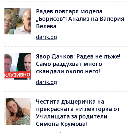
Радев повтаря модела
„Борисов“! Анализ на Валерия
Велева
darik.bg
Явор Дачков: Радев не лъже!
Само раздухват много
скандали около него!
darik.bg
Честита дъщеричка на
прекрасната ни лекторка от
Училищата за родители -
Симона Крумова!