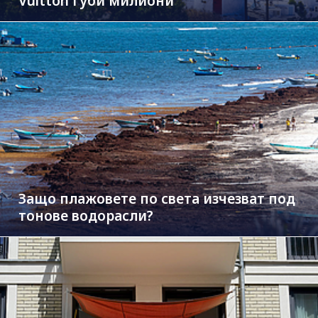
Vuitton губи милиони
Защо плажовете по света изчезват под
тонове водорасли?