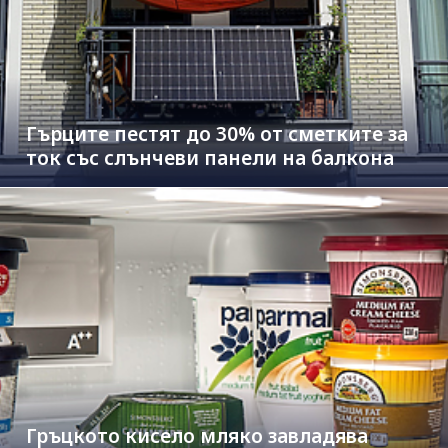
Гърците пестят до 30% от сметките за
ток със слънчеви панели на балкона
Гръцкото кисело мляко завладява