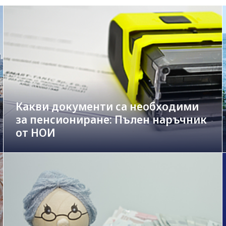
Какви документи са необходими
за пенсиониране: Пълен наръчник
от НОИ