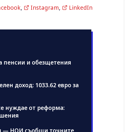
acebook
,
Instagram
,
LinkedIn
а пенсии и обезщетения
лен доход: 1033.62 евро за
се нуждае от реформа:
ешения
ли — НОИ съобщи точните