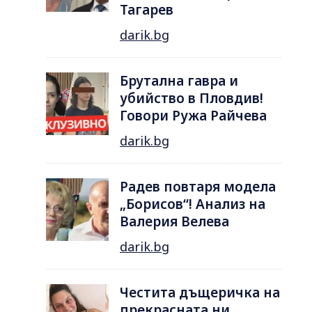
Тагарев
darik.bg
Брутална гавра и
убийство в Пловдив!
Говори Ружа Райчева
darik.bg
Радев повтаря модела
„Борисов“! Анализ на
Валерия Велева
darik.bg
Честита дъщеричка на
прекрасната ни