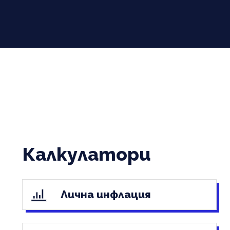
Калкулатори
Лична инфлация