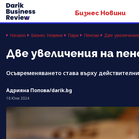
Бизнес Новини
Начало
Бизнес Новини
Пари
Пенсии
Две увеличения 
Две увеличения на пен
Осъвременяването става върху действителни
Адрияна Попова/darik.bg
18 Юни 2024