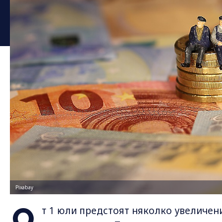
Pixabay
О
т 1 юли предстоят няколко увеличен