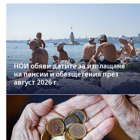
НОИ обяви датите за изплащане
на пенсии и обезщетения през
август 2026 г.