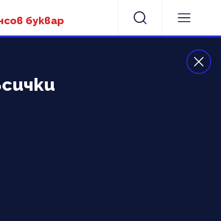
нсов буквар
всички