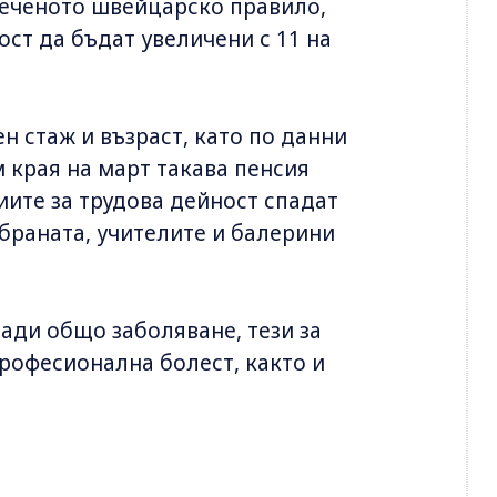
реченото швейцарско правило,
ст да бъдат увеличени с 11 на
н стаж и възраст, като по данни
 края на март такава пенсия
иите за трудова дейност спадат
тбраната, учителите и балерини
ради общо заболяване, тези за
рофесионална болест, както и