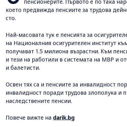
пенсионерите. Първото е по така на
което предвижда пенсиите за трудова дейно
сто.
Най-масовата тук е пенсията за осигурителе
на Националния осигурителен институт към
получават 1.5 милиона възрастни. Към пенс
и тези на работили в системата на МВР и о
и балетисти.
Освен тях са и пенсиите за инвалидност по
инвалидност поради трудова злополука и п
наследствените пенсии.
Повече вижте на
darik.bg