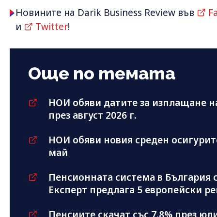
Новините на Darik Business Review във
F
и
Twitter
!
Още по темата
НОИ обяви датите за изплащане н
през август 2026 г.
НОИ обяви новия среден осигурите
май
Пенсионната система в България 
Експерт предлага 5 европейски р
Пенсиите скачат със 7.8% през ю