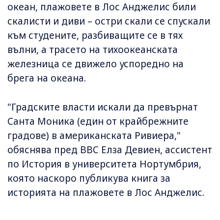
океан, плажовете в Лос Анджелис били
скалисти и диви – остри скали се спускали
към студените, разбиващите се в тях
вълни, а трасето на тихоокеанската
железница се движело успоредно на
брега на океана.
"Градските власти искали да превърнат
Санта Моника (един от крайбрежните
градове) в американската Ривиера,"
обяснява пред BBC Елза Девиен, ассистент
по История в университета Нортумбрия,
която наскоро публикува книга за
историята на плажовете в Лос Анджелис.