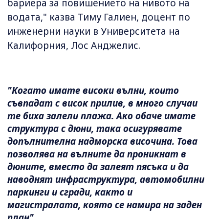
бариера за повишението на нивото на
водата," казва Тиму Галиен, доцент по
инженерни науки в Университета на
Калифорния, Лос Анджелис.
"Когато имате високи вълни, които
съвпадат с висок прилив, в много случаи
те биха залели плажа. Ако обаче имате
структура с дюни, така осигурявате
допълнителна надморска височина. Това
позволява на вълните да проникнат в
дюните, вместо да залеят пясъка и да
наводнят инфраструктура, автомобилни
паркинги и сгради, както и
магистралата, която се намира на заден
план".