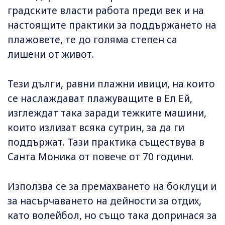
градските власти работа преди век и на
настоящите практики за поддържането на
плажовете, те до голяма степен са
лишени от живот.
Тези дълги, равни плажни ивици, на които
се наслаждават плажуващите в Ел Ей,
изглеждат така заради тежките машини,
които излизат всяка сутрин, за да ги
поддържат. Тази практика съществува в
Санта Моника от повече от 70 години.
Използва се за премахването на боклуци и
за насърчаването на дейности за отдих,
като волейбол, но също така допринася за