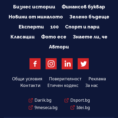
Бизнес истории
Финансов буквар
Новини от миналото
Зелено бъдеще
Експерти
100
Спорт и пари
Класации
Фото есе
Знаете ли, че
Автори
Общи условия
Поверителност
Реклама
Контакти
Етичен кодекс
За нас
Darik.bg
Dsport.bg
9meseca.bg
Idei.bg