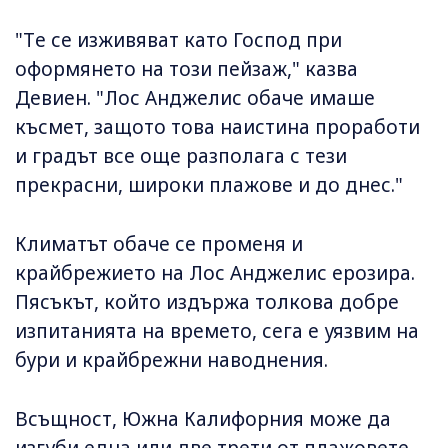
"Tе се изживяват като Господ при
оформянето на този пейзаж," казва
Девиен. "Лос Анджелис обаче имаше
късмет, защото това наистина проработи
и градът все още разполага с тези
прекрасни, широки плажове и до днес."
Климатът обаче се променя и
крайбрежието на Лос Анджелис ерозира.
Пясъкът, който издържа толкова добре
изпитанията на времето, сега е уязвим на
бури и крайбрежни наводнения.
Всъщност, Южна Калифорния може да