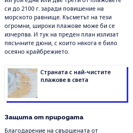
изгуби една или две трети от плажовете
си до 2100 г. заради повишение на
морското равнище. Късметът на тези
огромни, широки плажове може би се
изчерпва. И тук на преден план излизат
пясъчните дюни, с които някога е било
осеяно крайбрежието.
Страната с най-чистите
плажове в света
Защита от природата
Благодарение на свършената от