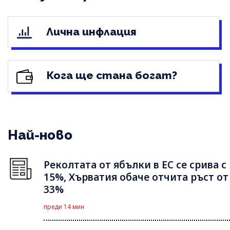
Лична инфлация
Кога ще стана богат?
Най-ново
Реколтата от ябълки в ЕС се срива с
15%, Хърватия обаче отчита ръст от
33%
преди 14 мин