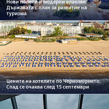
Нови полети и модерни влакове:
Държавата с план за развитие на
туризма
Цените на хотелите по Черноморието:
Спад се очаква след 15 септември