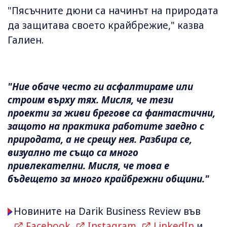
"Пясъчните дюни са начинът на природата
да защитава своето крайбрежие," казва
Галиен.
"Ние обаче често ги асфалтираме или
строим върху тях. Мисля, че тези
проекти за живи брегове са фантастични,
защото на практика работите заедно с
природата, а не срещу нея. Разбира се,
визуално те също са много
привлекателни. Мисля, че това е
бъдещето за много крайбрежни общини."
Новините на Darik Business Review във
Facebook
,
Instagram
,
LinkedIn
и