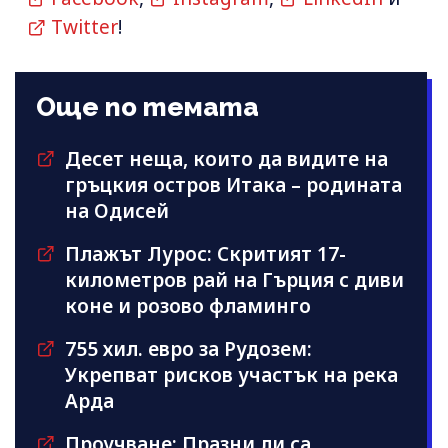
Twitter
!
Още по темата
Десет неща, които да видите на
гръцкия остров Итака – родината
на Одисей
Плажът Лурос: Скритият 17-
километров рай на Гърция с диви
коне и розово фламинго
755 хил. евро за Рудозем:
Укрепват рисков участък на река
Арда
Проучване: Празни ли са