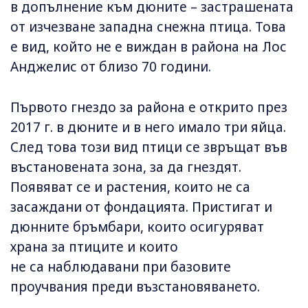
в допълнение към дюните – застрашената
от изчезване западна снежна птица. Това
е вид, който не е виждан в района на Лос
Анджелис от близо 70 години.
Първото гнездо за района е открито през
2017 г. в дюните и в него имало три яйца.
След това този вид птици се звръщат във
въстановената зона, за да гнездят.
Появяват се и растения, които не са
засаждани от фондацията. Пристигат и
дюнните бръмбари, които осигуряват
храна за птиците и които
не са наблюдавани при базовите
проучвания преди възстановяването.