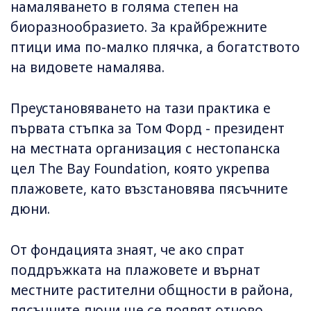
намаляването в голяма степен на
биоразнообразието. За крайбрежните
птици има по-малко плячка, а богатството
на видовете намалява.
Преустановяването на тази практика е
първата стъпка за Том Форд - президент
на местната организация с нестопанска
цел The Bay Foundation, която укрепва
плажовете, като възстановява пясъчните
дюни.
От фондацията знаят, че ако спрат
поддръжката на плажовете и върнат
местните растителни общности в района,
пясъчните дюни ще се появят отново,