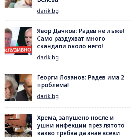
darik.bg
Явор Дачков: Радев не лъже!
Само раздухват много
скандали около него!
darik.bg
Георги Лозанов: Радев има 2
проблема!
darik.bg
Хрема, запушено носле и
ушни инфекции през лятотo -
какво трябва да знае всеки