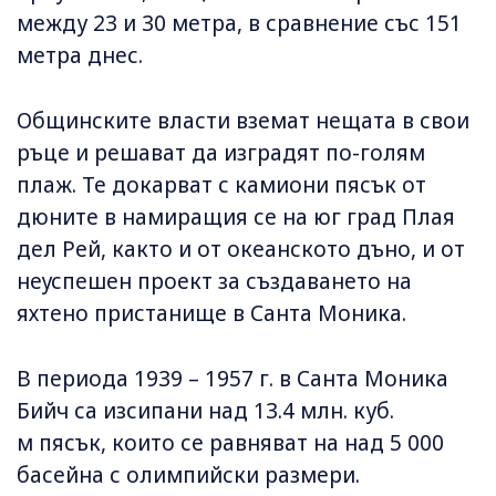
между 23 и 30 метра, в сравнение със 151
метра днес.
Общинските власти вземат нещата в свои
ръце и решават да изградят по-голям
плаж. Те докарват с камиони пясък от
дюните в намиращия се на юг град Плая
дел Рей, както и от океанското дъно, и от
неуспешен проект за създаването на
яхтено пристанище в Санта Моника.
В периода 1939 – 1957 г. в Санта Моника
Бийч са изсипани над 13.4 млн. куб.
м пясък, които се равняват на над 5 000
басейна с олимпийски размери.