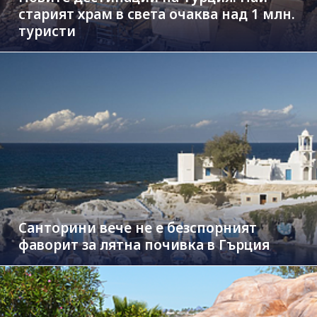
старият храм в света очаква над 1 млн.
туристи
Санторини вече не е безспорният
фаворит за лятна почивка в Гърция