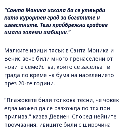
"Санта Моника искала да се утвърди
като курортен град за богатите и
известните. Тези крайбрежни градове
имали големи амбиции."
Малките ивици пясък в Санта Моника и
Венис вече били много пренаселени от
новите семейства, които се заселват в
града по време на бума на населението
през 20-те години.
"Плажовете били толкова тесни, че човек
едва можел да се разхожда по тях при
прилива," казва Девиен. Според нейните
проучвания, ивиците били с широчина