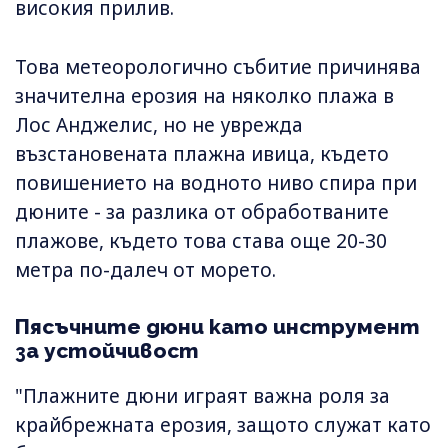
високия прилив.
Това метеорологично събитие причинява
значителна ерозия на няколко плажа в
Лос Анджелис, но не уврежда
възстановената плажна ивица, където
повишението на водното ниво спира при
дюните - за разлика от обработваните
плажове, където това става още 20-30
метра по-далеч от морето.
Пясъчните дюни като инструмент
за устойчивост
"Плажните дюни играят важна роля за
крайбрежната ерозия, защото служат като