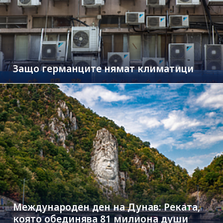
Защо германците нямат климатици
Международен ден на Дунав: Реката,
която обединява 81 милиона души