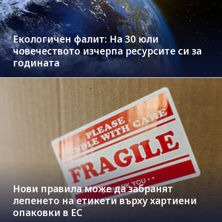
Екологичен фалит: На 30 юли
човечеството изчерпа ресурсите си за
годината
Нови правила може да забранят
лепенето на етикети върху хартиени
опаковки в ЕС