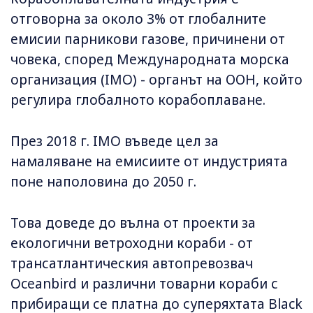
отговорна за около 3% от глобалните
емисии парникови газове, причинени от
човека, според Международната морска
организация (IMO) - органът на ООН, който
регулира глобалното корабоплаване.
През 2018 г. IMO въведе цел за
намаляване на емисиите от индустрията
поне наполовина до 2050 г.
Това доведе до вълна от проекти за
екологични ветроходни кораби - от
трансатлантическия автопревозвач
Oceanbird и различни товарни кораби с
прибиращи се платна до суперяхтата Black