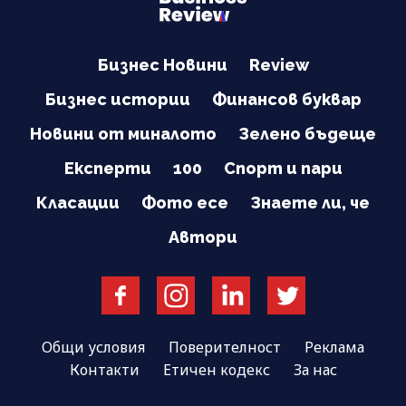
Бизнес Новини
Review
Бизнес истории
Финансов буквар
Новини от миналото
Зелено бъдеще
Експерти
100
Спорт и пари
Класации
Фото есе
Знаете ли, че
Автори
Общи условия
Поверителност
Реклама
Контакти
Етичен кодекс
За нас