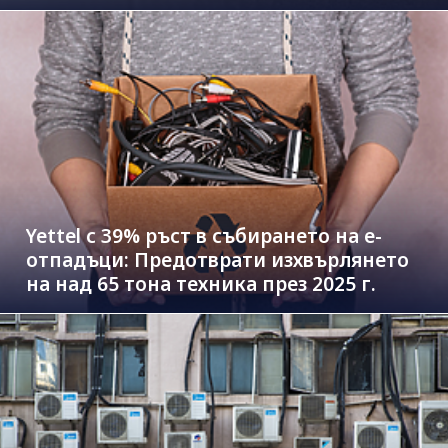
Yettel с 39% ръст в събирането на е-
отпадъци: Предотврати изхвърлянето
на над 65 тона техника през 2025 г.