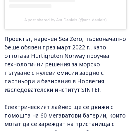
A post shared by Ant Daniels (@ant_daniels)
Проектът, наречен Sea Zero, първоначално
беше обявен през март 2022 г., като
оттогава Hurtigruten Norway проучва
технологични решения за морско
пътуване с нулеви емисии заедно с
партньори и базирания в Норвегия
изследователски институт SINTEF.
Електрическият лайнер ще се движи с
помощта на 60 мегаватови батерии, които
могат да се зареждат на пристанища с