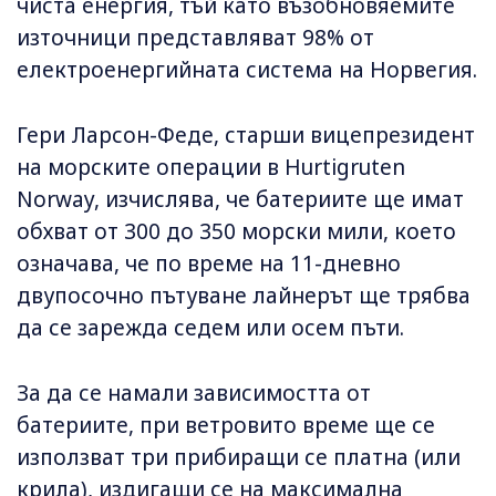
чиста енергия, тъй като възобновяемите
източници представляват 98% от
електроенергийната система на Норвегия.
Гери Ларсон-Феде, старши вицепрезидент
на морските операции в Hurtigruten
Norway, изчислява, че батериите ще имат
обхват от 300 до 350 морски мили, което
означава, че по време на 11-дневно
двупосочно пътуване лайнерът ще трябва
да се зарежда седем или осем пъти.
За да се намали зависимостта от
батериите, при ветровито време ще се
използват три прибиращи се платна (или
крила), издигащи се на максимална