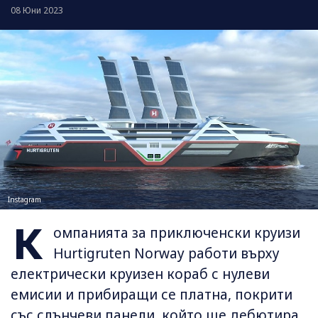
08 Юни 2023
Instagram
К
омпанията за приключенски круизи
Hurtigruten Norway работи върху
електрически круизен кораб с нулеви
емисии и прибиращи се платна, покрити
със слънчеви панели, който ще дебютира