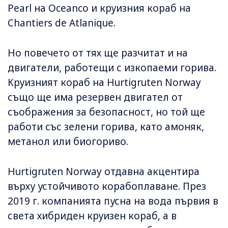
Pearl на Oceanco и круизния кораб на
Chantiers de Atlanique.
Но повечето от тях ще разчитат и на
двигатели, работещи с изкопаеми горива.
Круизният кораб на Hurtigruten Norway
също ще има резервен двигател от
съображения за безопасност, но той ще
работи със зелени горива, като амоняк,
метанол или биогориво.
Hurtigruten Norway отдавна акцентира
върху устойчивото корабоплаване. През
2019 г. компанията пусна на вода първия в
света хибриден круизен кораб, а в