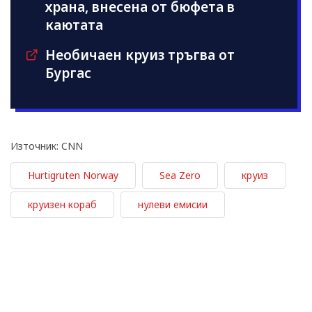
храна, внесена от бюфета в
каютата
Необичаен круиз тръгва от
Бургас
Източник: CNN
Hurtigruten Norway
Sea Zero
круиз
круизен кораб
нулеви емисии