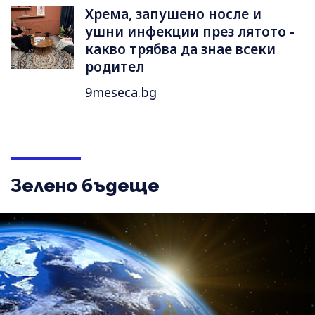
Хрема, запушено носле и
ушни инфекции през лятотo -
какво трябва да знае всеки
родител
9meseca.bg
Зелено бъдеще