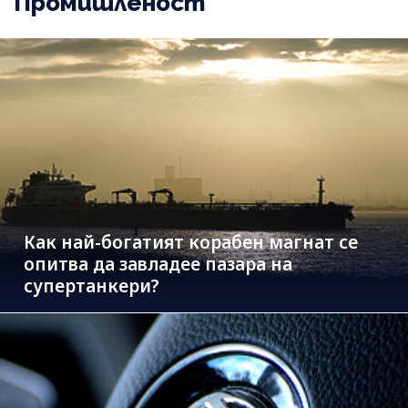
Промишленост
Как най-богатият корабен магнат се
опитва да завладее пазара на
супертанкери?