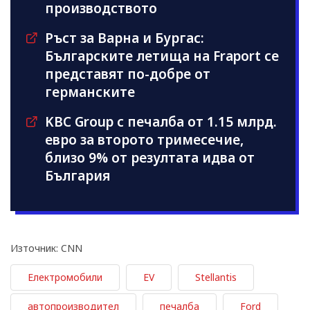
производството
Ръст за Варна и Бургас:
Българските летища на Fraport се
представят по-добре от
германските
KBC Group с печалба от 1.15 млрд.
евро за второто тримесечие,
близо 9% от резултата идва от
България
Източник: CNN
Електромобили
EV
Stellantis
автопроизводител
печалба
Ford