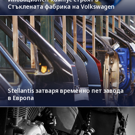
Стъклената фабрика на Volkswagen
Stellantis затваря временно пет завода
в Европа