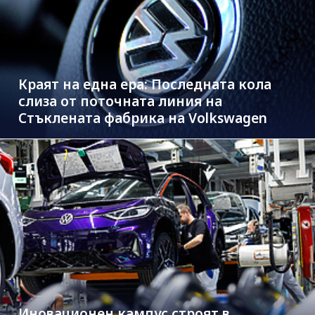
Краят на една ера: Последната кола
слиза от поточната линия на
Стъклената фабрика на Volkswagen
Иновационен кампус строят в