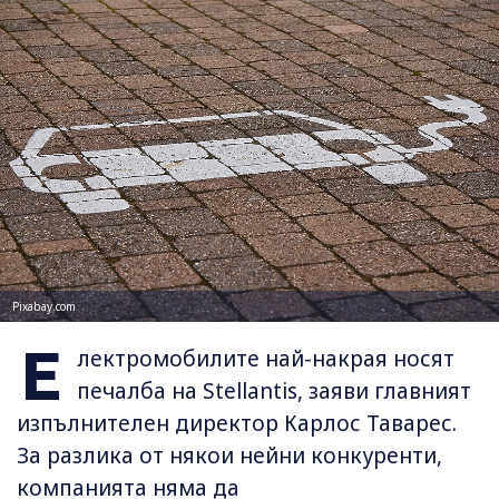
Pixabay.com
Е
лектромобилите най-накрая носят
печалба на Stellantis, заяви главният
изпълнителен директор Карлос Таварес.
За разлика от някои нейни конкуренти,
компанията няма да