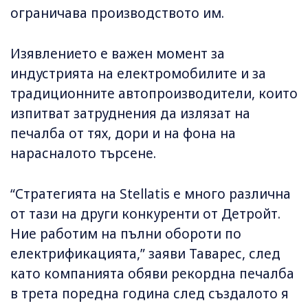
ограничава производството им.
Изявлението е важен момент за
индустрията на електромобилите и за
традиционните автопроизводители, които
изпитват затруднения да излязат на
печалба от тях, дори и на фона на
нарасналото търсене.
“Стратегията на Stellatis е много различна
от тази на други конкуренти от Детройт.
Ние работим на пълни обороти по
електрификацията,” заяви Таварес, след
като компанията обяви рекордна печалба
в трета поредна година след създалото я