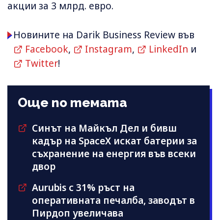
акции за 3 млрд. евро.
Новините на Darik Business Review във
Facebook
,
Instagram
,
LinkedIn
и
Twitter
!
Още по темата
Синът на Майкъл Дeл и бивш
кадър на SpaceX искат батерии за
съхранение на енергия във всеки
двор
Aurubis с 31% ръст на
оперативната печалба, заводът в
Пирдоп увеличава