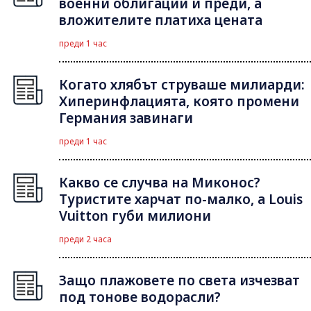
военни облигации и преди, а
вложителите платиха цената
преди 1 час
Когато хлябът струваше милиарди:
Хиперинфлацията, която промени
Германия завинаги
преди 1 час
Какво се случва на Миконос?
Туристите харчат по-малко, а Louis
Vuitton губи милиони
преди 2 часа
Защо плажовете по света изчезват
под тонове водорасли?