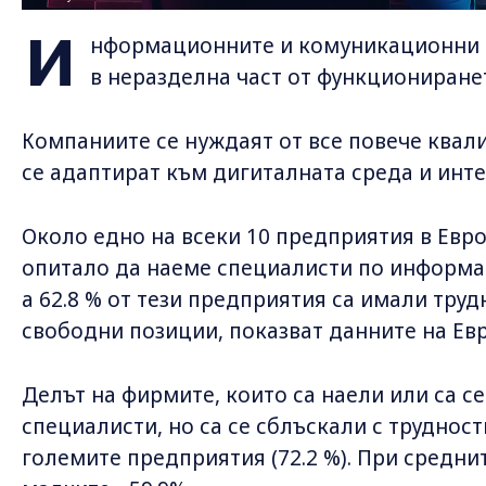
И
нформационните и комуникационни т
в неразделна част от функциониранет
Компаниите се нуждаят от все повече квал
се адаптират към дигиталната среда и инт
Около едно на всеки 10 предприятия в Евро
опитало да наеме специалисти по информац
а 62.8 % от тези предприятия са имали труд
свободни позиции, показват данните на Ев
Делът на фирмите, които са наели или са се
специалисти, но са се сблъскали с трудност
големите предприятия (72.2 %). При средните