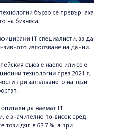
ехнологии бързо се превърнаха
о на бизнеса.
ифицирани IT специалисти, за да
ензивното използване на данни.
пейския съюз е наело или се е
ионни технологии през 2021 г.,
ности при запълването на тези
ростат.
 опитали да наемат IT
и, е значително по-висок сред
 този дял е 63.7 %, а при