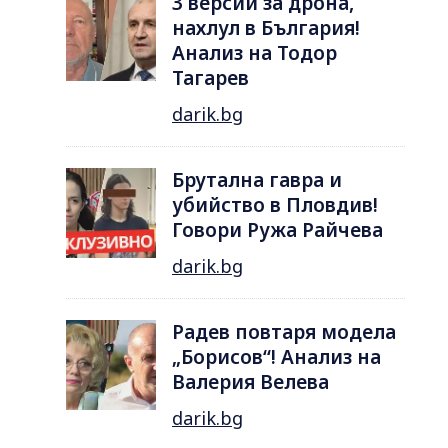
3 версии за дрона,
нахлул в България!
Анализ на Тодор
Тагарев
darik.bg
Брутална гавра и
убийство в Пловдив!
Говори Ружа Райчева
darik.bg
Радев повтаря модела
„Борисов“! Анализ на
Валерия Велева
darik.bg