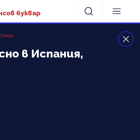
нсов буквар
 Полша
сно в Испания,