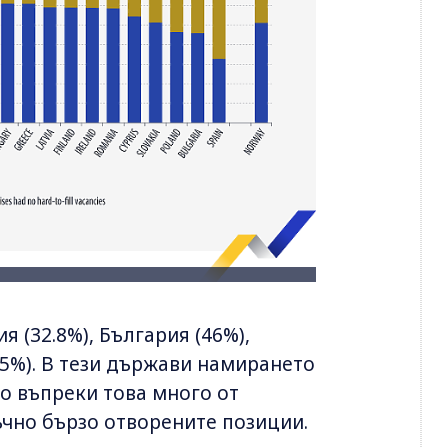
 (32.8%), България (46%),
4.5%). В тези държави намирането
 но въпреки това много от
ъчно бързо отворените позиции.