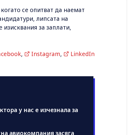
когато се опитват да наемат
андидатури, липсата на
 изисквания за заплати,
acebook
,
Instagram
,
LinkedIn
ектора у нас е изчезнала за
на авиокомпания засяга