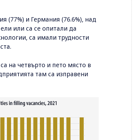
ия (77%) и Германия (76.6%), над
аели или са се опитали да
нологии, са имали трудности
ста.
 са на четвърто и пето място в
едприятията там са изправени