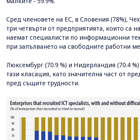
малките - 59.9%.
Сред членовете на ЕС, в Словения (78%), Чех
три четвърти от предприятията, които са н
наемат специалисти по информационни тех
при запълването на свободните работни ме
Люксембург (70.9 %) и Нидерландия (70.4 %)
тази класация, като значителна част от пр
пред същите трудности.