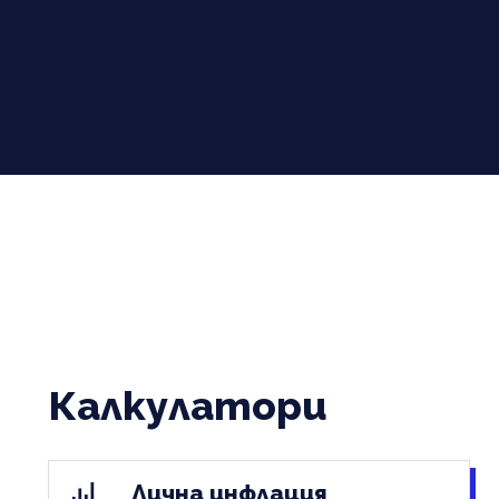
Калкулатори
Лична инфлация