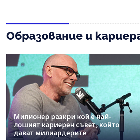
Образование и кариер
Милионер разкри кой е най-
лошият кариерен съвет, който
дават милиардерите