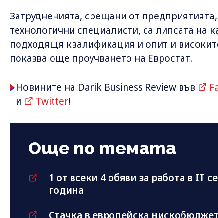
Затрудненията, срещани от предприятията, 
технологични специалисти, са липсата на к
подходящя квалификация и опит и високите
показва още проучването на Евростат.
Новините на Darik Business Review във
F
и
Twitter
!
Още по темата
1 от всеки 4 обяви за работа в IT с
година
Стачка в европейска нискобюджет