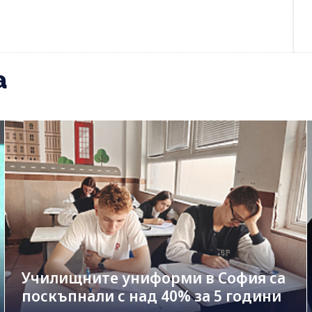
а
Училищните униформи в София са
поскъпнали с над 40% за 5 години