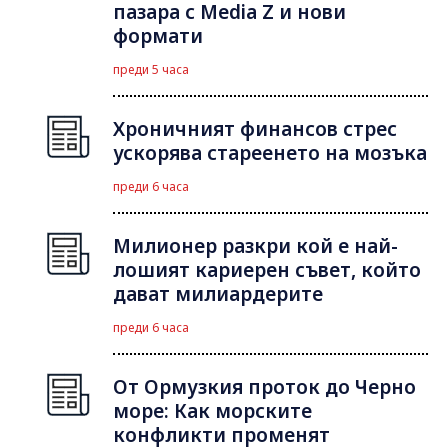
пазара с Media Z и нови
формати
преди 5 часа
Хроничният финансов стрес
ускорява стареенето на мозъка
преди 6 часа
Милионер разкри кой е най-
лошият кариерен съвет, който
дават милиардерите
преди 6 часа
От Ормузкия проток до Черно
море: Как морските
конфликти променят