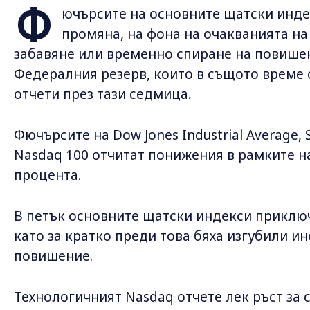
Ф
ючърсите на основните щатски индек
промяна, на фона на очакванията на
забавяне или временно спиране на повишен
Федералния резерв, които в същото време
отчети през тази седмица.
Фючърсите на Dow Jones Industrial Average,
Nasdaq 100 отчитат понижения в рамките н
процента.
В петък основните щатски индекси приключ
като за кратко преди това бяха изгубили и
повишение.
Технологичният Nasdaq отчете лек ръст за 