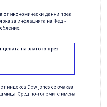
а от икономически данни през
ярка за инфлацията на Фед -
ребление.
т цената на златото през
т индекса Dow Jones се очаква
седмица. Сред по-големите имена