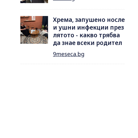
Хрема, запушено носле
и ушни инфекции през
лятотo - какво трябва
да знае всеки родител
9meseca.bg