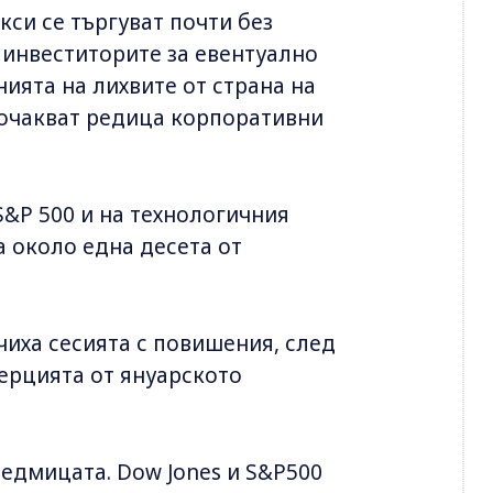
си се търгуват почти без
 инвеститорите за евентуално
ията на лихвите от страна на
 очакват редица корпоративни
 S&P 500 и на технологичния
а около една десета от
иха сесията с повишения, след
нерцията от януарското
седмицата. Dow Jones и S&P500