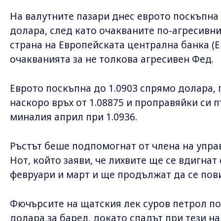
На валутните пазари днес еврото поскъпна
долара, след като очакваните по-агресивн
страна на Европейската централна банка (Е
очакванията за не толкова агресивен Фед.
Еврото поскъпна до 1.0903 спрямо долара,
наскоро връх от 1.08875 и проправяйки си п
миналия април при 1.0936.
Ръстът беше подпомогнат от члена на упра
Нот, който заяви, че лихвите ще се вдигнат 
февруари и март и ще продължат да се пов
Фючърсите на щатския лек суров петрол пое
долара за барел, докато спадът при тези на 