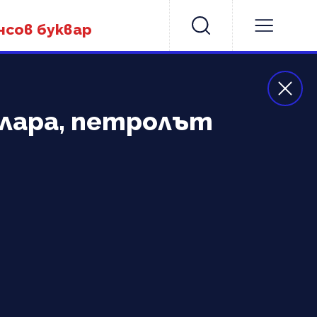
нсов буквар
олара, петролът