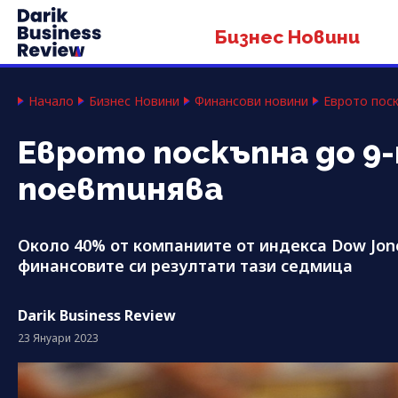
Бизнес Новини
Начало
Бизнес Новини
Финансови новини
Еврото пос
Еврото поскъпна до 9
поевтинява
Около 40% от компаниите от индекса Dow Jone
финансовите си резултати тази седмица
Darik Business Review
23 Януари 2023