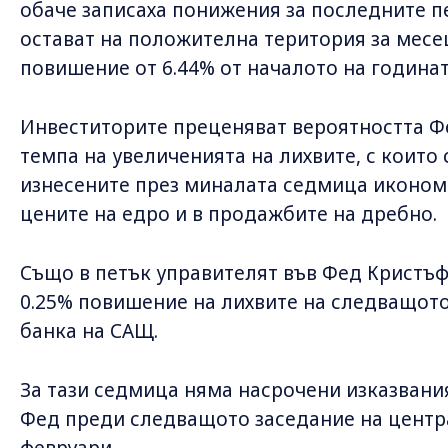
обаче записаха понижения за последните пе
остават на положителна територия за месец
повишение от 6.44% от началото на годинат
Инвеститорите преценяват вероятността Фе
темпа на увеличенията на лихвите, с които 
изнесените през миналата седмица иконом
цените на едро и в продажбите на дребно.
Също в петък управителят във Фед Кристъф
0.25% повишение на лихвите на следващото
банка на САЩ.
За тази седмица няма насрочени изказвани
Фед преди следващото заседание на центра