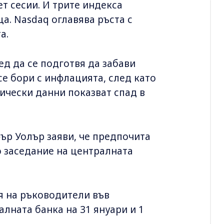
т сесии. И трите индекса
а. Nasdaq оглавява ръста с
а.
д да се подготвя да забави
се бори с инфлацията, след като
ически данни показват спад в
ър Уолър заяви, че предпочита
 заседание на централната
я на ръководители във
лната банка на 31 януари и 1