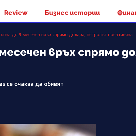
Review
Бизнес истории
Фина
къпна до 9-месечен връх спрямо долара, петролът поевтинява
-месечен връх спрямо д
s се очаква да обявят