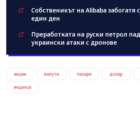
Собственикът на Alibaba забогатя с
един ден
Преработката на руски петрол па
украински атаки с дронове
акции
валути
пазари
долар
индекси