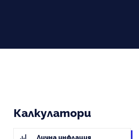
Калкулатори
Лична инфлация