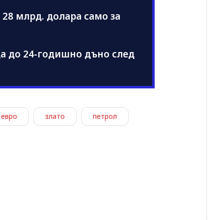
 28 млрд. долара само за
да до 24-годишно дъно след
евро
злато
петрол