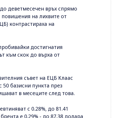
 до деветмесечен връх спрямо
и повишения на лихвите от
ЦБ) контрастираха на
 пробивайки достигнатия
ът към скок до върха от
вителния съвет на ЕЦБ Клаас
с 50 базисни пункта през
ишават в месеците след това.
втиняват с 0.28%, до 81.41
брента е 0.29% - до 87.38 долара