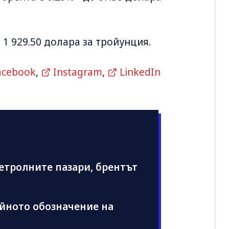
о 1 929.50 долара за тройунция.
acebook
,
Instagram
,
LinkedIn
етролните пазари, брентът
ойното обозначение на