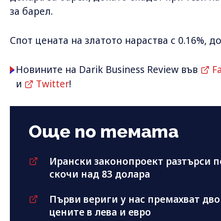
за барел.
Спот цената на златото нараства с 0.16%, д
Новините на Darik Business Review във
F
и
Twitter
!
Още по темата
Ирански законопроект разтърси п
скочи над 83 долара
Първи вериги у нас премахват дв
цените в лева и евро