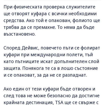
При физическата проверка служителите
ще отворят куфара с всички необходими
средства. Ако той е опакован, фолиото ще
трябва да се премахне. То няма да бъде
възстановено.
Според Дейвис, повечето пъти се фолират
куфари при международни полети, тъй
като пътниците искат допълнителен слой
защита. Понякога те са в лошо състояние
и се опаковат, за да не се разпаднат.
Ако един от тези куфари бъде отворен и
след това не може безопасно да достигне
крайната дестинация, TSA ще се свърже с