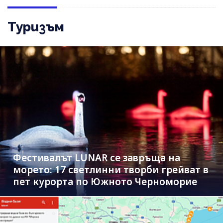
Туризъм
Фестивалът LUNAR се завръща на
морето: 17 светлинни творби грейват в
пет курорта по Южното Черноморие