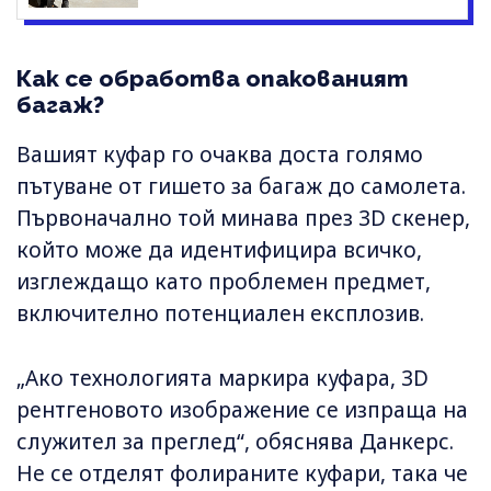
Как се обработва опакованият
багаж?
Вашият куфар го очаква доста голямо
пътуване от гишето за багаж до самолета.
Първоначално той минава през 3D скенер,
който може да идентифицира всичко,
изглеждащо като проблемен предмет,
включително потенциален експлозив.
„Ако технологията маркира куфара, 3D
рентгеновото изображение се изпраща на
служител за преглед“, обяснява Данкерс.
Не се отделят фолираните куфари, така че