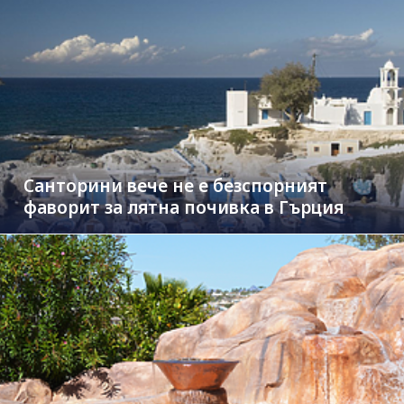
Санторини вече не е безспорният
фаворит за лятна почивка в Гърция