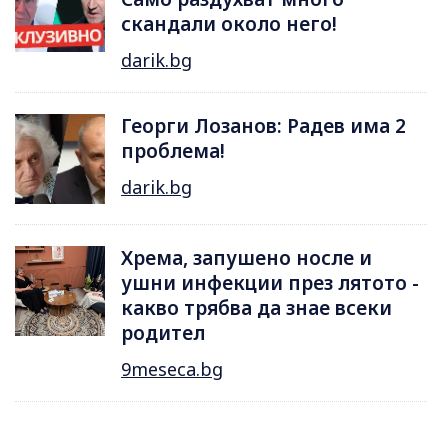
скандали около него!
darik.bg
Георги Лозанов: Радев има 2
проблема!
darik.bg
Хрема, запушено носле и
ушни инфекции през лятотo -
какво трябва да знае всеки
родител
9meseca.bg