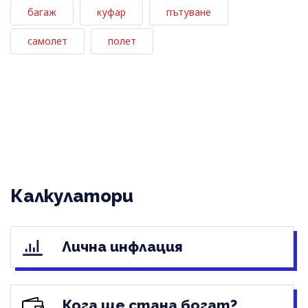
багаж
куфар
пътуване
самолет
полет
Калкулатори
Лична инфлация
Кога ще стана богат?