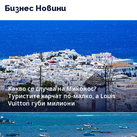
Бизнес Новини
Какво се случва на Миконос?
Туристите харчат по-малко, а Louis
Vuitton губи милиони