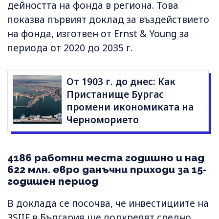
дейността на фонда в региона. Това
показва първият доклад за въздействието
на фонда, изготвен от Ernst & Young за
периода от 2020 до 2035 г.
От 1903 г. до днес: Как
Пристанище Бургас
промени икономиката на
Черноморието
4186 работни места годишно и над
622 млн. евро данъчни приходи за 15-
годишен период
В доклада се посочва, че инвестициите на
3SIIF в България ще подкрепят средно