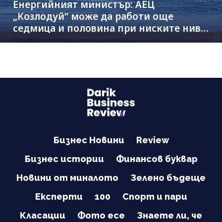
Енергийният министър: АЕЦ
„Козлодуй“ може да работи още
седмица и половина при ниските нива
на Дунав
Бизнес Новини
Review
Бизнес истории
Финансов буквар
Новини от миналото
Зелено бъдеще
Експерти
100
Спорт и пари
Класации
Фото есе
Знаете ли, че