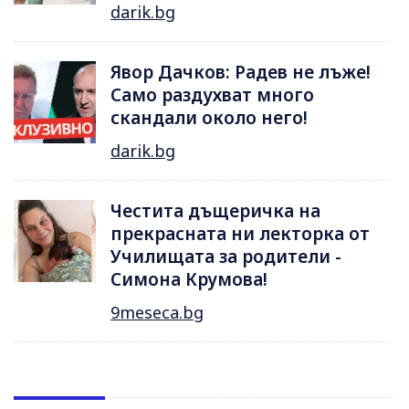
darik.bg
Явор Дачков: Радев не лъже!
Само раздухват много
скандали около него!
darik.bg
Честита дъщеричка на
прекрасната ни лекторка от
Училищата за родители -
Симона Крумова!
9meseca.bg