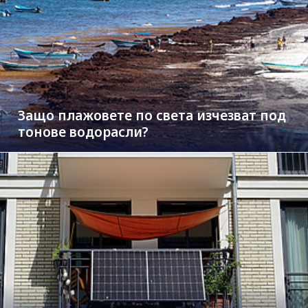
Защо плажовете по света изчезват под
тонове водорасли?