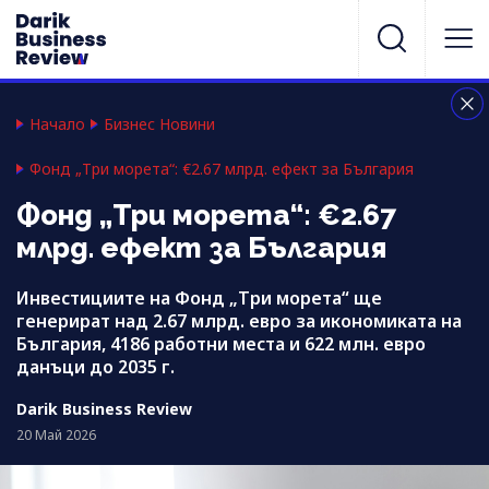
Начало
Бизнес Новини
Фонд „Три морета“: €2.67 млрд. ефект за България
Фонд „Три морета“: €2.67
млрд. ефект за България
Инвестициите на Фонд „Три морета“ ще
генерират над 2.67 млрд. евро за икономиката на
България, 4186 работни места и 622 млн. евро
данъци до 2035 г.
Darik Business Review
20 Май 2026