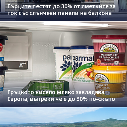
Гърците пестят до 30% от сметките за
ток със слънчеви панели на балкона
Гръцкото кисело мляко завладява
Европа, въпреки че е до 30% по-скъпо