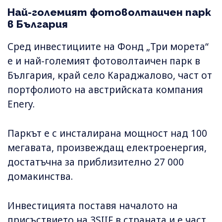
Най-големият фотоволтаичен парк
в България
Сред инвестициите на Фонд „Три морета“
е и най-големият фотоволтаичен парк в
България, край село Караджалово, част от
портфолиото на австрийската компания
Enery.
Паркът е с инсталирана мощност над 100
мегавата, произвеждащ електроенергия,
достатъчна за приблизително 27 000
домакинства.
Инвестицията поставя началото на
присъствието на 3SIIF в страната и е част