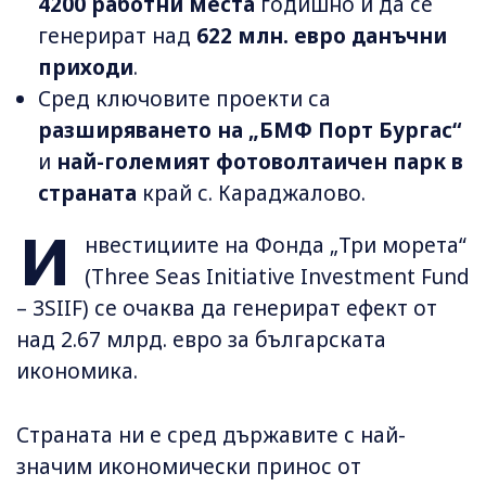
4200 работни места
годишно и да се
генерират над
622 млн. евро данъчни
приходи
.
Сред ключовите проекти са
разширяването на „БМФ Порт Бургас“
и
най-големият фотоволтаичен парк в
страната
край с. Караджалово.
И
нвестициите на Фонда „Три морета“
(Three Seas Initiative Investment Fund
– 3SIIF) се очаква да генерират ефект от
над 2.67 млрд. евро за българската
икономика.
Страната ни е сред държавите с най-
значим икономически принос от