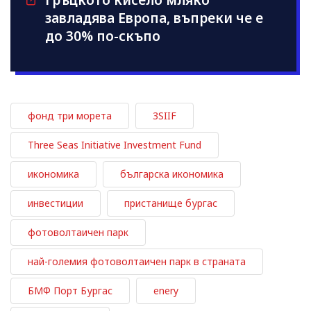
Гръцкото кисело мляко
завладява Европа, въпреки че е
до 30% по-скъпо
фонд три морета
3SIIF
Three Seas Initiative Investment Fund
икономика
българска икономика
инвестиции
пристанище бургас
фотоволтаичен парк
най-големия фотоволтаичен парк в страната
БМФ Порт Бургас
enery