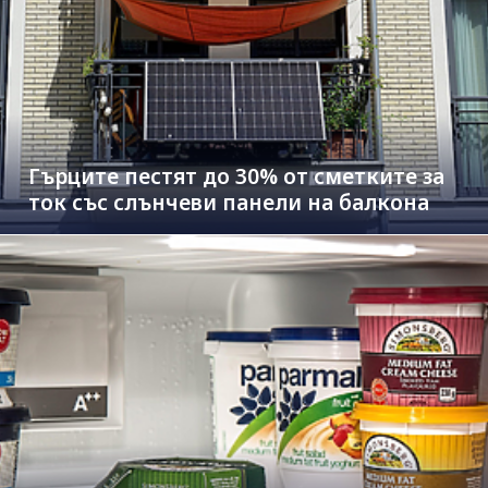
Гърците пестят до 30% от сметките за
ток със слънчеви панели на балкона