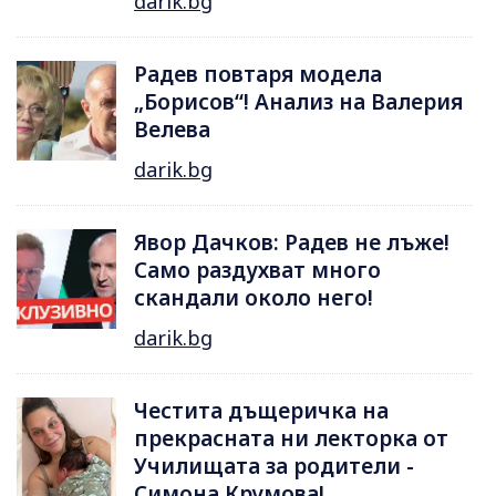
darik.bg
Радев повтаря модела
„Борисов“! Анализ на Валерия
Велева
darik.bg
Явор Дачков: Радев не лъже!
Само раздухват много
скандали около него!
darik.bg
Честита дъщеричка на
прекрасната ни лекторка от
Училищата за родители -
Симона Крумова!