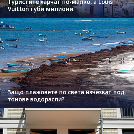
Туристите харчат по-малко, а Louis
Vuitton губи милиони
Защо плажовете по света изчезват под
тонове водорасли?