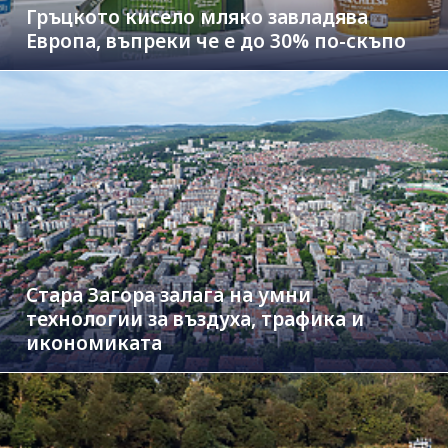
Гръцкото кисело мляко завладява
Европа, въпреки че е до 30% по-скъпо
Стара Загора залага на умни
технологии за въздуха, трафика и
икономиката