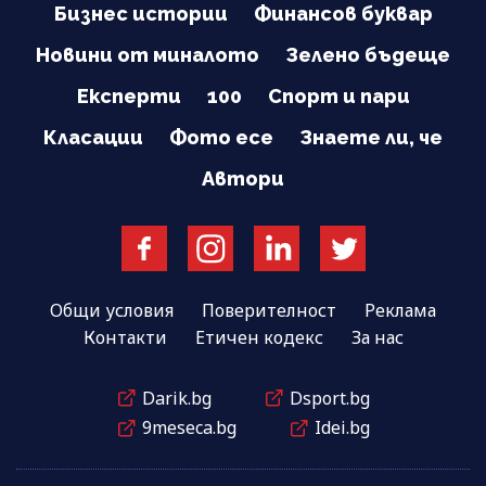
Бизнес истории
Финансов буквар
Новини от миналото
Зелено бъдеще
Експерти
100
Спорт и пари
Класации
Фото есе
Знаете ли, че
Автори
Общи условия
Поверителност
Реклама
Контакти
Етичен кодекс
За нас
Darik.bg
Dsport.bg
9meseca.bg
Idei.bg