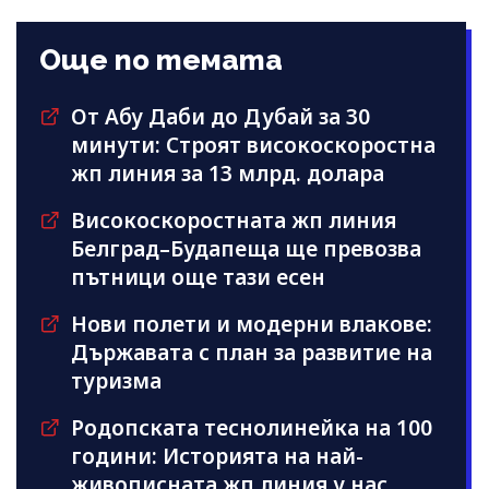
Още по темата
От Абу Даби до Дубай за 30
минути: Строят високоскоростна
жп линия за 13 млрд. долара
Високоскоростната жп линия
Белград–Будапеща ще превозва
пътници още тази есен
Нови полети и модерни влакове:
Държавата с план за развитие на
туризма
Родопската теснолинейка на 100
години: Историята на най-
живописната жп линия у нас