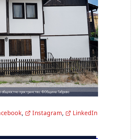
но общностно пространство; ©Община Габрово
acebook
,
Instagram
,
LinkedIn