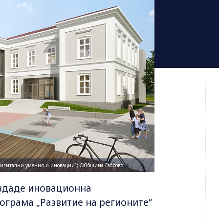
 дигитални умения и иновации“; ©Община Габрово
ъздаде иновационна
рограма „Развитие на регионите“