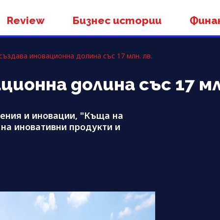
Review
Бизнес истории
Фина
създава иновационна долина със 17 млн. лв.
ионна долина със 17 млн
ения и иновации, "Къща на
 на иновативни продукти и