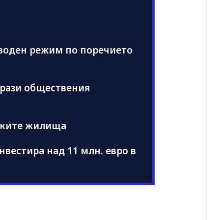
 воден режим по поречието
брази обществения
ските жилища
нвестира над 11 млн. евро в