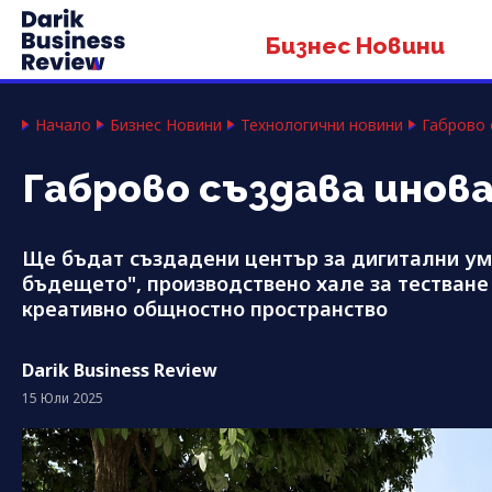
Бизнес Новини
Начало
Бизнес Новини
Технологични новини
Габрово 
Габрово създава иновац
Ще бъдат създадени център за дигитални ум
бъдещето", производствено хале за тестване
креативно общностно пространство
Darik Business Review
15 Юли 2025