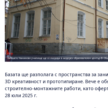
Бившето Умниково училище ще се възроди в модерен образователен център © Общ
Базата ще разполага с пространства за зан
3D креативност и прототипиране. Вече е о
строително-монтажните работи, като оферт
28 юли 2025 г.