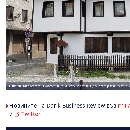
Някогашният ресторант „Форум“ в кв. „Шести участък“ ще се превърне в креатив
Новините на Darik Business Review във
F
и
Twitter
!