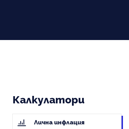
Калкулатори
Лична инфлация