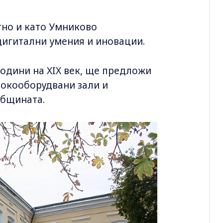
тно и като Умниково
дигитални умения и иновации.
години на XIX век, ще предложи
сокооборудвани зали и
общината.