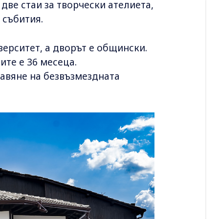
 две стаи за творчески ателиета,
 събития.
верситет, а дворът е общински.
ите е 36 месеца.
авяне на безвъзмездната