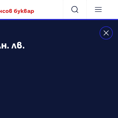
нсов буквар
. лв.