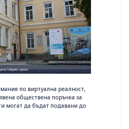
ина Габрово, архив
имания по виртуална реалност,
бявена обществена поръчка за
и могат да бъдат подавани до