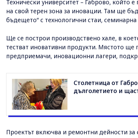
Технически университет – Габрово, който е
на свой терен зона за иновации. Там ще бъ
бъдещето“ с технологични стаи, семинарна 
Ще се построи производствено хале, в кое
тестват иновативни продукти. Мястото ще 
предприемачи, иновационни лагери, подкре
Столетница от Габро
дълголетието и щас
Проектът включва и ремонтни дейности за 