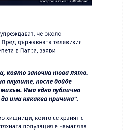
Lagocephalus sceleratus; ©Instagram
упреждават, че около
. Пред държавната телевизия
тета в Патра, заяви:
а, която започна това лято.
на акулите, после дойде
мизъм. Има едно публично
 да има някаква причина“.
о хищници, които се хранят с
 тяхната популация е намаляла