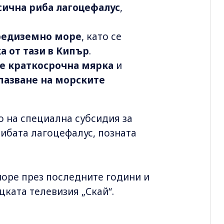
сична риба лагоцефалус
,
Средиземно море
, като се
а от тази в Кипър
.
 е краткосрочна мярка
и
пазване на морските
 на специална субсидия за
рибата лагоцефалус, позната
море през последните години и
ката телевизия „Скай“.