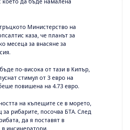
с което да бъде намалена
 гръцкото Министерство на
псалтис каза, че планът за
ко месеца за внасяне за
сия.
бъде по-висока от тази в Кипър,
уснат стимул от 3 евро на
беше повишена на 4.73 евро.
ността на къпещите се в морето,
за рибарите, посочва БТА. След
рибата, да я поставят в
 в инсинератори.