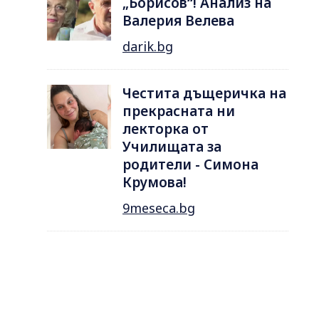
„Борисов“! Анализ на
Валерия Велева
darik.bg
Честита дъщеричка на
прекрасната ни
лекторка от
Училищата за
родители - Симона
Крумова!
9meseca.bg