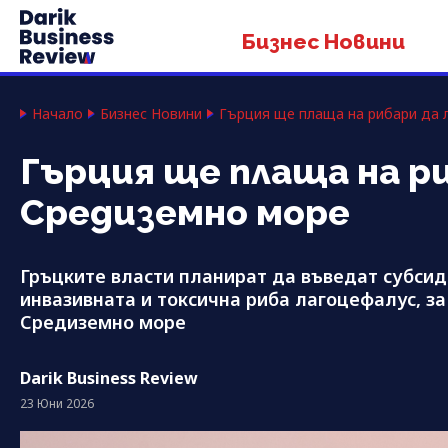
Бизнес Новини
Начало
Бизнес Новини
Гърция ще плаща на рибари да 
Гърция ще плаща на ри
Средиземно море
Гръцките власти планират да въведат субсиди
инвазивната и токсична риба лагоцефалус, з
Средиземно море
Darik Business Review
23 Юни 2026