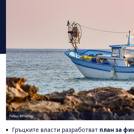
Рибар; ©Pixabay
Гръцките власти разработват
план за фи