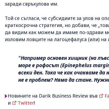
заради свръхулова им.
Той се съгласи, че субсидиите за улов на о
краткосрочна стратегия, но добави, че „тов
да видим как можем да имаме по-здрави мор
изловим ловците на лагоцефалуса (или) на лъ
"Например основен хищник (на лъв
море е рофосът (Epinephelus margin
всеки ден. Така че как очакваме да
не е проблем? Няма да стане. Нужн
Новините на Darik Business Review във
F
и
Twitter
!