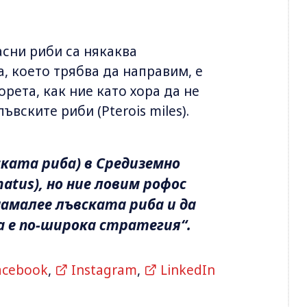
пасни риби са някаква
а, което трябва да направим, е
ета, как ние като хора да не
вските риби (Pterois miles).
ската риба) в Средиземно
atus), но ние ловим рофос
 намалее лъвската риба и да
а е по-широка стратегия“.
acebook
,
Instagram
,
LinkedIn