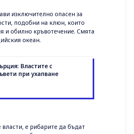
рави изключително опасен за
сти, подобни на клюн, които
я и обилно кръвотечение. Смята
дийския океан.
ърция: Властите с
ъвети при ухапване
 власти, е рибарите да бъдат