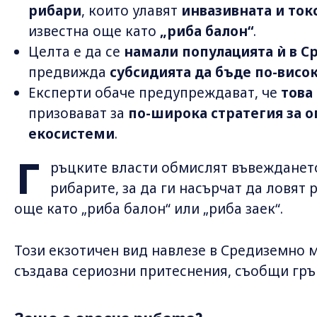
рибари
, които улавят
инвазивната и ток
известна още като
„риба балон“
.
Целта е да се
намали популацията ѝ в 
предвижда
субсидията да бъде по-висок
Експерти обаче предупреждават, че
това
призовават за
по-широка стратегия за о
екосистеми
.
Г
ръцките власти обмислят въвеждането
рибарите, за да ги насърчат да ловят 
още като „риба балон“ или „риба заек“.
Този екзотичен вид навлезе в Средиземно 
създава сериозни притеснения, съобщи гръц