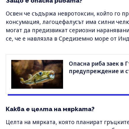
Защо е опасна рибата?
Освен че съдържа невротоксин, който го п
консумация, лагоцефалусът има силни челю
могат да предизвикат сериозни наранявани
се, че е навлязла в Средиземно море от Ин
Опасна риба заек в Г
предупреждение и с
Каква е целта на мярката?
Целта на мярката, която планират гръцките