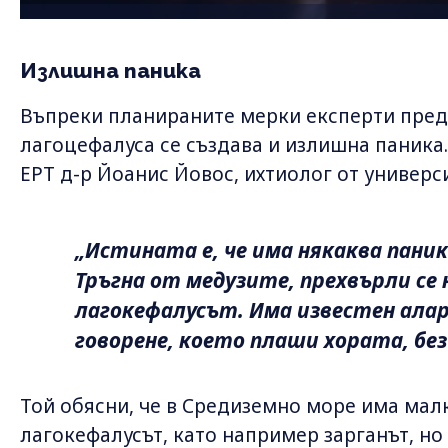
Излишна паника
Въпреки планираните мерки експерти пред
лагоцефалуса се създава и излишна паника
ЕРТ д-р Йоанис Йовос, ихтиолог от универси
„Истината е, че има някаква паник
Тръгна от медузите, прехвърли се 
лагокефалусът. Има известен алар
говорене, което плаши хората, без
Той обясни, че в Средиземно море има малк
лагокефалусът, като например зарганът, но