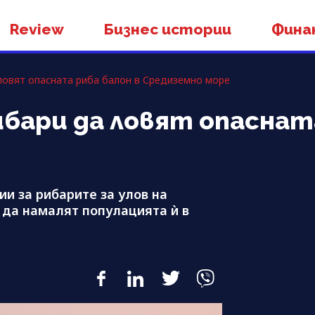
Review
Бизнес истории
Фина
ловят опасната риба балон в Средиземно море
бари да ловят опасната
и за рибарите за улов на
а да намалят популацията ѝ в