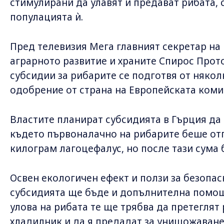
стимулирани да улавят и предават рибата, 
популацията ѝ.
Пред телевизия Мега главният секретар на
аграрното развитие и храните Спирос Прото
субсидии за рибарите се подготвя от някол
одобрение от страна на Европейската коми
Властите планират субсидията в Гърция да 
където първоналачно на рибарите беше отп
килограм лагоцефалус, но после тази сума 
Освен екологичен ефект и ползи за безопас
субсидията ще бъде и допълнителна помощ 
улова на рибата те ще трябва да претеглят 
хладилник и да я предадат за унищожаване