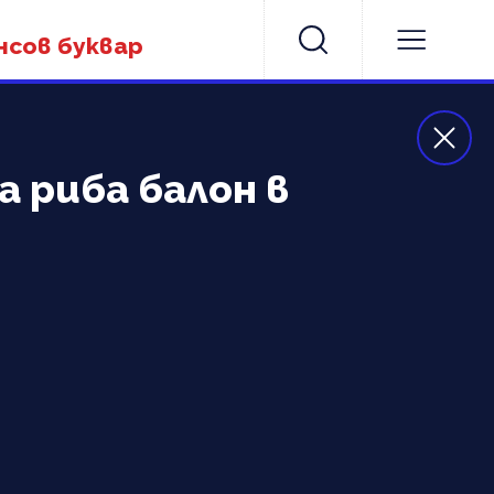
нсов буквар
 риба балон в