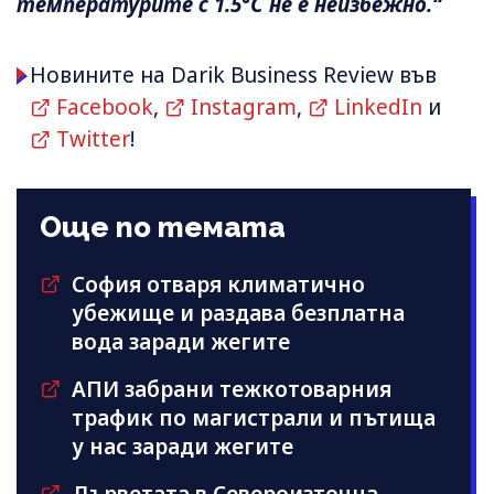
температурите с 1.5°C не е неизбежно.“
Новините на Darik Business Review във
Facebook
,
Instagram
,
LinkedIn
и
Twitter
!
Още по темата
София отваря климатично
убежище и раздава безплатна
вода заради жегите
АПИ забрани тежкотоварния
трафик по магистрали и пътища
у нас заради жегите