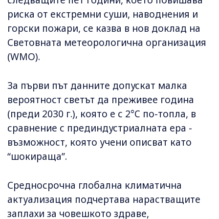
следващите пет години, което повишава
риска от екстремни суши, наводнения и
горски пожари, се казва в нов доклад на
Световната метеорологична организация
(WMO).
За първи път данните допускат малка
вероятност светът да преживее година
(преди 2030 г.), която е с 2°C по-топла, в
сравнение с прединдустриалната ера -
възможност, която учени описват като
“шокираща”.
Средносрочна глобална климатична
актуализация подчертава нарастващите
заплахи за човешкото здраве,