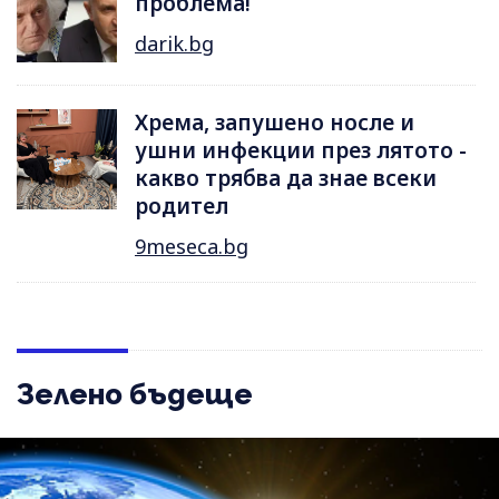
проблема!
darik.bg
Хрема, запушено носле и
ушни инфекции през лятотo -
какво трябва да знае всеки
родител
9meseca.bg
Зелено бъдеще