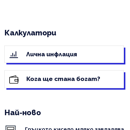
Калкулатори
Лична инфлация
Кога ще стана богат?
Най-ново
Гръцкото кисело мляко завладява