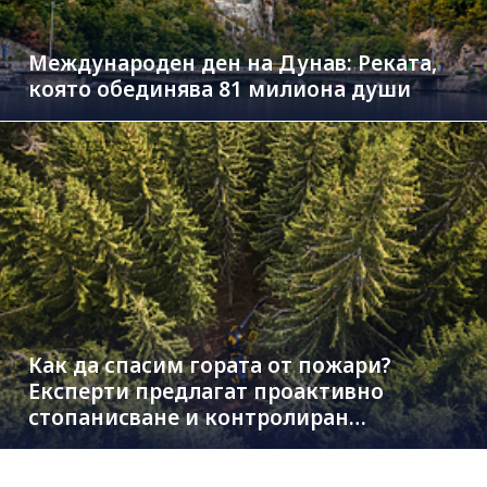
Международен ден на Дунав: Реката,
която обединява 81 милиона души
Как да спасим гората от пожари?
Експерти предлагат проактивно
стопанисване и контролиран
дърводобив