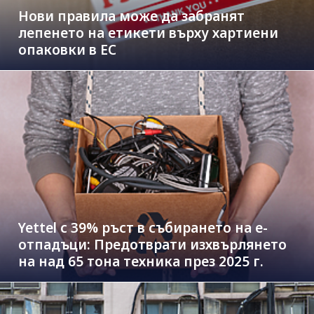
Нови правила може да забранят
лепенето на етикети върху хартиени
опаковки в ЕС
Yettel с 39% ръст в събирането на е-
отпадъци: Предотврати изхвърлянето
на над 65 тона техника през 2025 г.