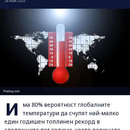
28 Май 2025
Pixabay.com
И
ма 80% вероятност глобалните
температури да счупят най-малко
един годишен топлинен рекорд в