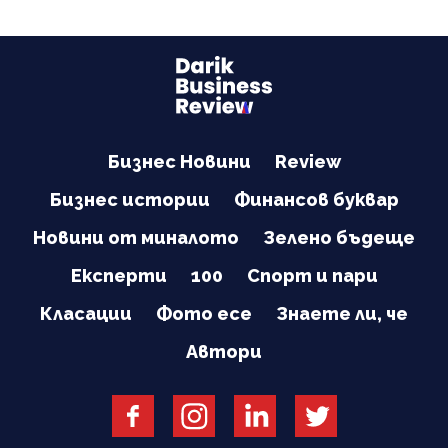
Бизнес Новини
Review
Бизнес истории
Финансов буквар
Новини от миналото
Зелено бъдеще
Експерти
100
Спорт и пари
Класации
Фото есе
Знаете ли, че
Автори