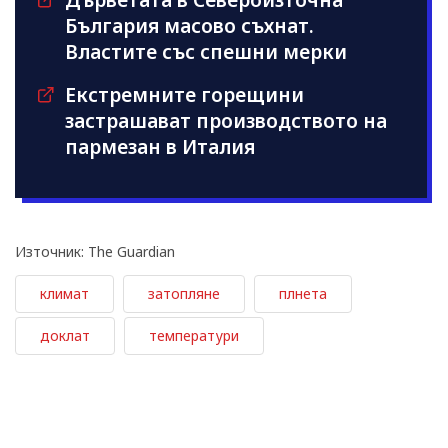
Дърветата в Североизточна
България масово съхнат.
Властите със спешни мерки
Екстремните горещини
застрашават производството на
пармезан в Италия
Източник: The Guardian
климат
затопляне
плнета
доклат
температури