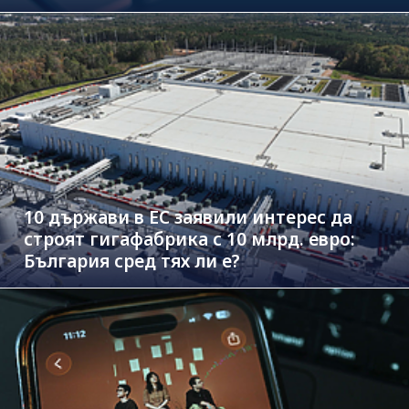
10 държави в ЕС заявили интерес да
строят гигафабрика с 10 млрд. евро:
България сред тях ли е?