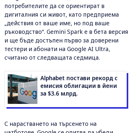
потребителите да се ориентират в
дигиталния си живот, като предприема
„действия от ваше име, но под ваше
ръководство“. Gemini Spark е в бета версия
и ще бъде достъпен първо за доверени
тестери и абонати на Google AI Ultra,
считано от следващата седмица.
Alphabet постави рекорд с
емисия облигации в йени
за $3.6 млрд.
С нарастването на търсенето на
чатботове, Google се опитва да убеди