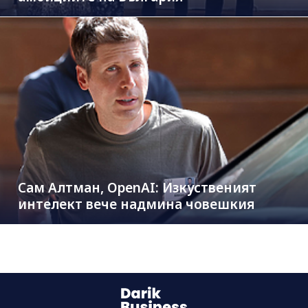
Сам Алтман, OpenAI: Изкуственият
интелект вече надмина човешкия