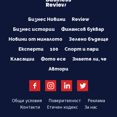
Бизнес Новини
Review
Бизнес истории
Финансов буквар
Новини от миналото
Зелено бъдеще
Експерти
100
Спорт и пари
Класации
Фото есе
Знаете ли, че
Автори
Общи условия
Поверителност
Реклама
Контакти
Етичен кодекс
За нас