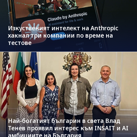
Изкуственият интелект на Anthropic
хакнал три компании по време на
тестове
Най-богатият българин в света Влад
Тенев проявил интерес към INSAIT и AI
амбициите на България