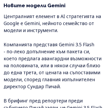
Новите модели Gemini
Централният елемент в AI стратегията на
Google е Gemini, нейното семейство от
модели и инструменти.
Компанията представя Gemini 3.5 Flash
- по-леко допълнение към пакета си,
което предлага авангардни възможности
на половината, или в някои случаи близо
до една трета, от цената на съпоставими
модели, според главния изпълнителен
директор Сундар Пичай.
В брифинг пред репортери преди
събитието Пичай заяви, че Gemini 3.5 Flash