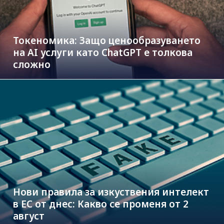
Токеномика: Защо ценообразуването
на AI услуги като ChatGPT е толкова
сложно
Нови правила за изкуствения интелект
в ЕС от днес: Какво се променя от 2
август