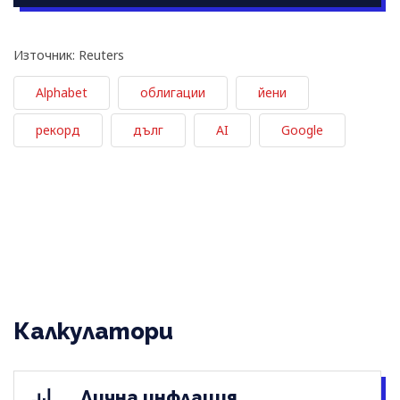
Източник: Reuters
Alphabet
облигации
йени
рекорд
дълг
AI
Google
Калкулатори
Лична инфлация