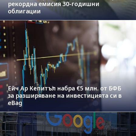
рекордна емисия 30-годишни
облигации
Ейч Ар Кепитъл набра €5 млн. от БФБ
за разширяване на инвестицията си в
eBag