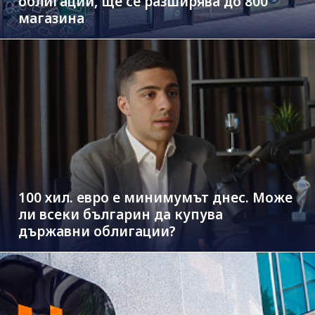
облигации, ще се разширява до 800
магазина
100 хил. евро е минимумът днес. Може
ли всеки българин да купува
държавни облигации?