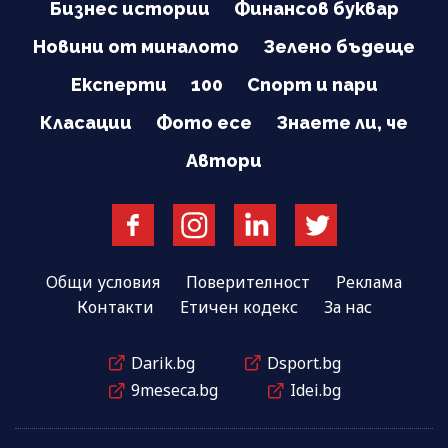
Бизнес истории
Финансов буквар
Новини от миналото
Зелено бъдеще
Експерти
100
Спорт и пари
Класации
Фото есе
Знаете ли, че
Автори
Общи условия
Поверителност
Реклама
Контакти
Етичен кодекс
За нас
Darik.bg
Dsport.bg
9meseca.bg
Idei.bg