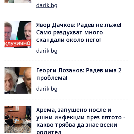
darik.bg
Явор Дачков: Радев не лъже!
Само раздухват много
скандали около него!
darik.bg
Георги Лозанов: Радев има 2
проблема!
darik.bg
Хрема, запушено носле и
ушни инфекции през лятотo -
какво трябва да знае всеки
родител