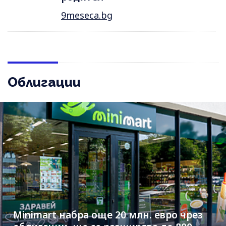
9meseca.bg
Облигации
Minimart набра още 20 млн. евро чрез