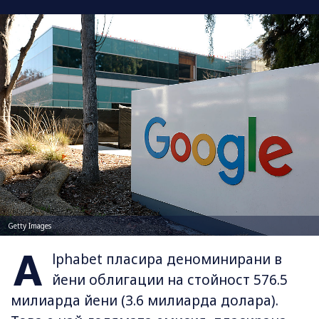
Getty Images
A
lphabet пласира деноминирани в
йени облигации на стойност 576.5
милиарда йени (3.6 милиарда долара).