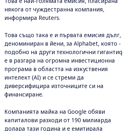
Това е най-голямата емисия, пласирана
някога от чуждестранна компания,
информира Reuters.
Това също така е и първата емисия дълг,
деноминиран в йени, за Alphabet, която -
подобно на други технологични гигантиq
е в разгара на огромна инвестиционна
програма в областта на изкуствения
интелект (AI) и се стреми да
диверсифицира източниците си на
финансиране.
Компанията майка на Google обяви
капиталови разходи от 190 милиарда
долара тази година и е емитирала