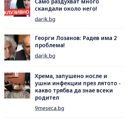
Само раздухват много
скандали около него!
darik.bg
Георги Лозанов: Радев има 2
проблема!
darik.bg
Хрема, запушено носле и
ушни инфекции през лятотo -
какво трябва да знае всеки
родител
9meseca.bg