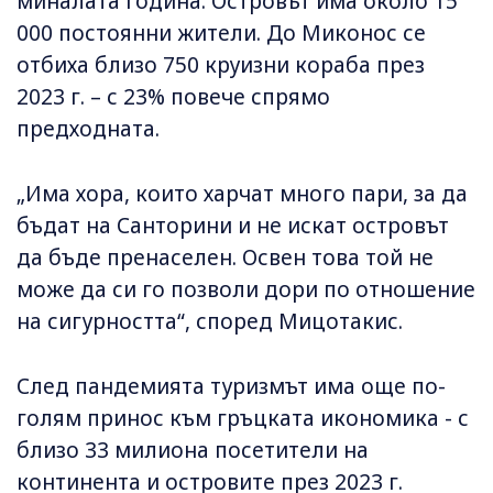
миналата година. Островът има около 15
000 постоянни жители. До Миконос се
отбиха близо 750 круизни кораба през
2023 г. – с 23% повече спрямо
предходната.
„Има хора, които харчат много пари, за да
бъдат на Санторини и не искат островът
да бъде пренаселен. Освен това той не
може да си го позволи дори по отношение
на сигурността“, според Мицотакис.
След пандемията туризмът има още по-
голям принос към гръцката икономика - с
близо 33 милиона посетители на
континента и островите през 2023 г.