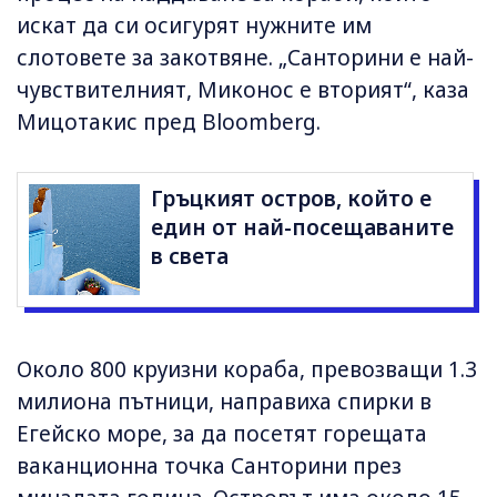
искат да си осигурят нужните им
слотовете за закотвяне. „Санторини е най-
чувствителният, Миконос е вторият“, каза
Мицотакис пред Bloomberg.
Гръцкият остров, който е
един от най-посещаваните
в света
Около 800 круизни кораба, превозващи 1.3
милиона пътници, направиха спирки в
Егейско море, за да посетят горещата
ваканционна точка Санторини през