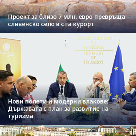
Проект за близо 7 млн. евро превръща
сливенско село в спа курорт
Нови полети и модерни влакове:
Държавата с план за развитие на
туризма