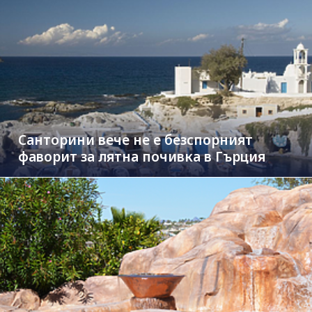
Санторини вече не е безспорният
фаворит за лятна почивка в Гърция