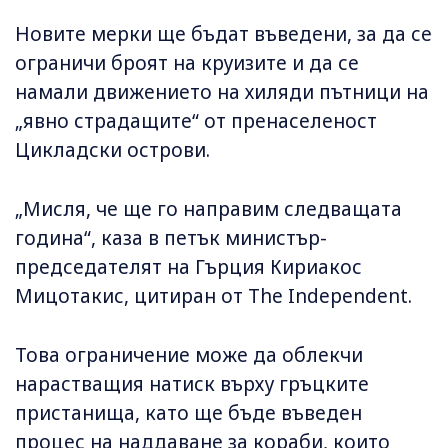
Новите мерки ще бъдат въведени, за да се
ограничи броят на круизите и да се
намали движението на хиляди пътници на
„явно страдащите“ от пренаселеност
Цикладски острови.
„Мисля, че ще го направим следващата
година“, каза в петък министър-
председателят на Гърция Кириакос
Мицотакис, цитиран от The Independent.
Това ограничение може да облекчи
нарастващия натиск върху гръцките
пристанища, като ще бъде въведен
процес на наддаване за кораби, които