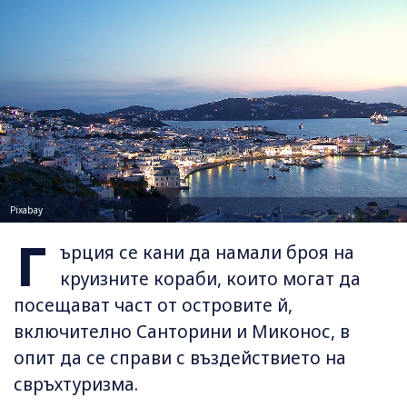
Pixabay
Г
ърция се кани да намали броя на
круизните кораби, които могат да
посещават част от островите й,
включително Санторини и Миконос, в
опит да се справи с въздействието на
свръхтуризма.