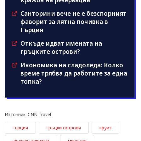
Санторини вече не е безспорният
фаворит за лятна почивка в
Гърция
Откъде идват имената на
гръцките острови?
Икономика на сладоледа: Колко
време трябва да работите за една
топка?
Източник: CNN Travel
гърция
гръцки острови
круиз
круизен туризъм
миконос