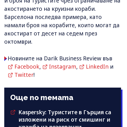
и броя на туристите чрез ограничаване на
акостирането на круизни кораби.
Барселона последва примера, като
намали броя на корабите, които могат да
акостират от десет на седем през
октомври.
Новините на Darik Business Review във
Facebook
,
Instagram
,
LinkedIn
и
Twitter
!
Още по темата
Kaspersky: Туристите в Гърция са
изложени на риск от смишинг и
кражба на резервации