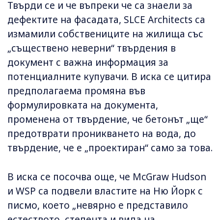
Твърди се и че въпреки че са знаели за
дефектите на фасадата, SLCE Architects са
измамили собствениците на жилища със
„съществено неверни“ твърдения в
документ с важна информация за
потенциалните купувачи. В иска се цитира
предполагаема промяна във
формулировката на документа,
променена от твърдение, че бетонът „ще“
предотврати проникването на вода, до
твърдение, че е „проектиран“ само за това.
В иска се посочва още, че McGraw Hudson
и WSP са подвели властите на Ню Йорк с
писмо, което „невярно е представило
естеството, степента и вида на