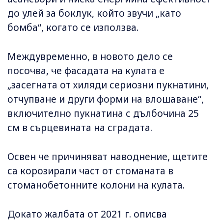
до улей за боклук, който звучи „като
бомба“, когато се използва.
Междувременно, в новото дело се
посочва, че фасадата на кулата е
„засегната от хиляди сериозни пукнатини,
отчупване и други форми на влошаване“,
включително пукнатина с дълбочина 25
см в сърцевината на сградата.
Освен че причиняват наводнение, щетите
са корозирали част от стоманата в
стоманобетонните колони на кулата.
Докато жалбата от 2021 г. описва