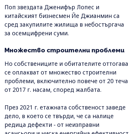
Поп звездата Дженифър Лопес и
китайският бизнесмен Йе Джианмин са
сред закупилите жилища в небостъргача
за осемцифрени суми.
Множество строителни проблеми
Но собствениците и обитателите оттогава
се оплакват от множество строителни
проблеми, включително повече от 20 теча
от 2017 г. насам, според жалбата.
През 2021 г. етажната собственост заведе
дело, в което се твърди, че са налице
редица дефекти - от неизправни
асансьори и ниска енергийна ефективност