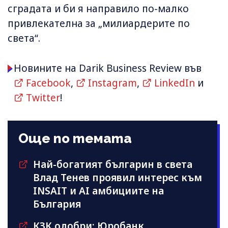
сградата и би я направило по-малко
привлекателна за „милиардерите по
света“.
Новините на Darik Business Review във
Facebook
,
Instagram
,
LinkedIn
и
Twitter
!
Още по темата
Най-богатият българин в света
Влад Тенев проявил интерес към
INSAIT и AI амбициите на
България
КЗК одобри: Юробанк,