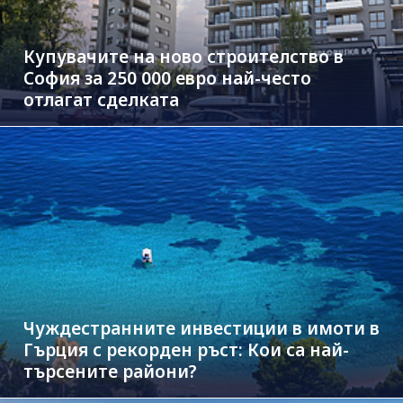
Купувачите на ново строителство в
София за 250 000 евро най-често
отлагат сделката
Чуждестранните инвестиции в имоти в
Гърция с рекорден ръст: Кои са най-
търсените райони?