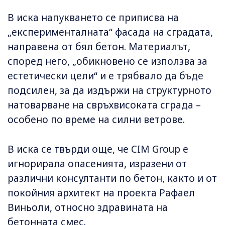
В иска напукването се приписва на
„експерименталната“ фасада на сградата,
направена от бял бетон. Материалът,
според него, „обикновено се използва за
естетически цели“ и е трябвало да бъде
подсилен, за да издържи на структурното
натоварване на свръхвисоката сграда –
особено по време на силни ветрове.
В иска се твърди още, че CIM Group е
игнорирала опасенията, изразени от
различни консултанти по бетон, както и от
покойния архитект на проекта Рафаел
Виньоли, относно здравината на
бетонната смес.