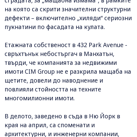
сградата, за „мащабна измама“, в рамките
на която са скрити значителни структурни
дефекти – включително „хиляди“ сериозни
пукнатини по фасадата на кулата.
Етажната собственост в 432 Park Avenue -
свръхтънък небостъргач в Манхатън,
твърди, че компанията за недвижими
имоти CIM Group не е разкрила мащаба на
щетите, довели до наводнение и
повлияли стойността на техните
многомилионни имоти.
В делото, заведено в съда в Ню Йорк в
края на април, са споменати и
архитектурни, и инженерни компании,