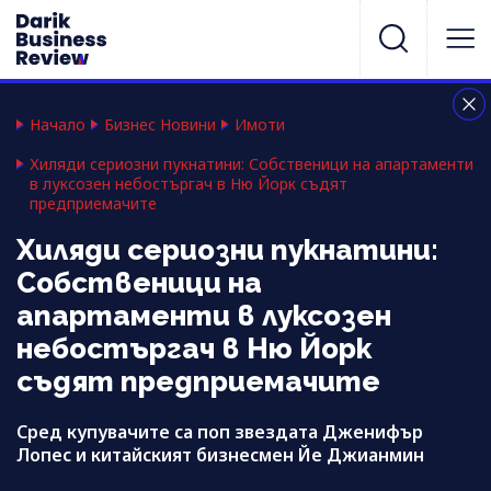
Начало
Бизнес Новини
Имоти
Хиляди сериозни пукнатини: Собственици на апартаменти
в луксозен небостъргач в Ню Йорк съдят
предприемачите
Хиляди сериозни пукнатини:
Собственици на
апартаменти в луксозен
небостъргач в Ню Йорк
съдят предприемачите
Сред купувачите са поп звездата Дженифър
Лопес и китайският бизнесмен Йе Джианмин