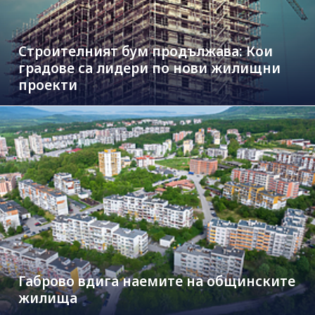
Строителният бум продължава: Кои
градове са лидери по нови жилищни
проекти
Габрово вдига наемите на общинските
жилища