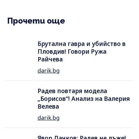
Прочети още
Брутална гавра и убийство в
Пловдив! Говори Ружа
Райчева
darik.bg
Радев повтаря модела
„Борисов“! Анализ на Валерия
Велева
darik.bg
Явор Дачков: Радев не лъже!