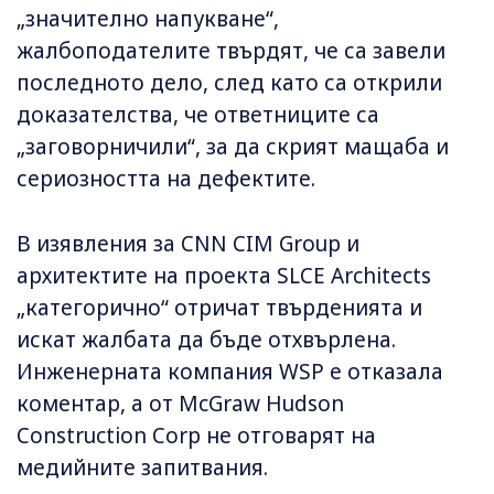
„значително напукване“,
жалбоподателите твърдят, че са завели
последното дело, след като са открили
доказателства, че ответниците са
„заговорничили“, за да скрият мащаба и
сериозността на дефектите.
В изявления за CNN CIM Group и
архитектите на проекта SLCE Architects
„категорично“ отричат ​​твърденията и
искат жалбата да бъде отхвърлена.
Инженерната компания WSP е отказала
коментар, а от McGraw Hudson
Construction Corp не отговарят на
медийните запитвания.