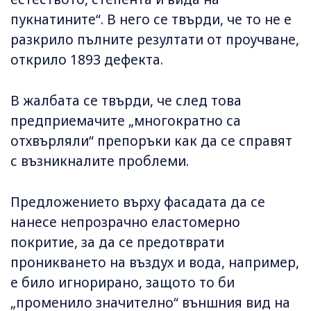
пукнатините“. В него се твърди, че то не е
разкрило пълните резултати от проучване,
открило 1893 дефекта.
В жалбата се твърди, че след това
предприемачите „многократно са
отхвърляли“ препоръки как да се справят
с възникналите проблеми.
Предложението върху фасадата да се
нанесе непрозрачно еластомерно
покритие, за да се предотврати
проникването на въздух и вода, например,
е било игнорирано, защото то би
„променило значително“ външния вид на