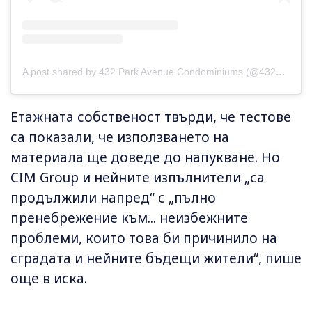
A post shared by 432 Park Avenue Condominiums (@432park)
Етажната собственост твърди, че тестове
са показали, че използването на
материала ще доведе до напукване. Но
CIM Group и нейните изпълнители „са
продължили напред“ с „пълно
пренебрежение към... неизбежните
проблеми, които това би причинило на
сградата и нейните бъдещи жители“, пише
още в иска.