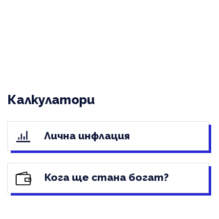
Калкулатори
Лична инфлация
Кога ще стана богат?