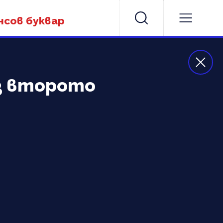
нсов буквар
ез второто