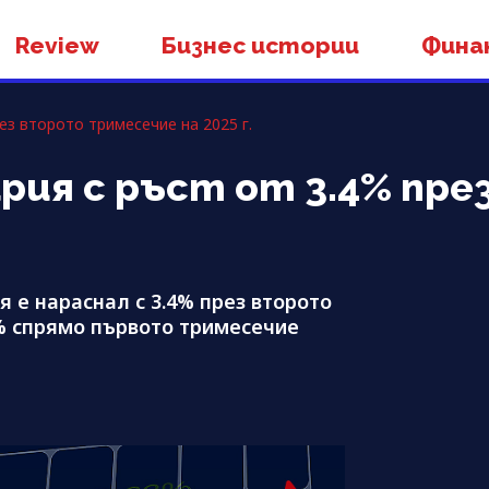
Review
Бизнес истории
Фина
ез второто тримесечие на 2025 г.
рия с ръст от 3.4% пр
 е нараснал с 3.4% през второто
.9% спрямо първото тримесечие