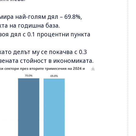
ира най-голям дял – 69.8%,
кта на годишна база.
оя дял с 0.1 процентни пункта
ато делът му се покачва с 0.3
вената стойност в икономиката.