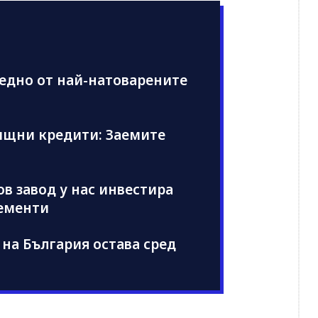
едно от най-натоварените
ищни кредити: Заемите
в завод у нас инвестира
лементи
на България остава сред