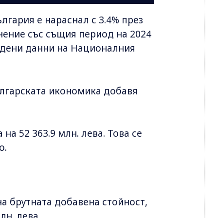
лгария е нараснал с 3.4% през
внение със същия период на 2024
ладени данни на Националния
ългарската икономика добавя
а 52 363.9 млн. лева. Това се
о.
на брутната добавена стойност,
лн. лева.