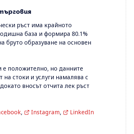
 търговия
чески ръст има крайното
 годишна база и формира 80.1%
а бруто образуване на основен
и е положително, но данните
 на стоки и услуги намалява с
 докато вносът отчита лек ръст
acebook
,
Instagram
,
LinkedIn