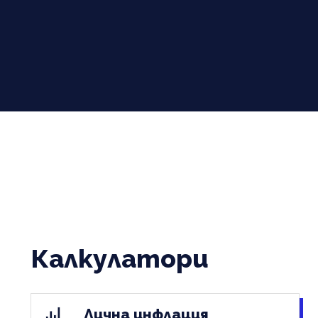
Калкулатори
Лична инфлация