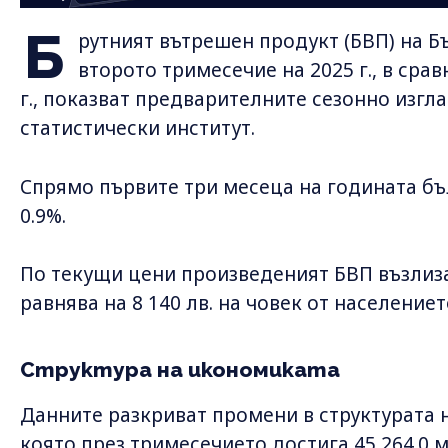
Б
рутният вътрешен продукт (БВП) на Бъ
второто тримесечие на 2025 г., в сра
г., показват предварителните сезонно изг
статистически институт.
Спрямо първите три месеца на годината б
0.9%.
По текущи цени произведеният БВП възлиза н
равнява на 8 140 лв. на човек от населениет
Структура на икономиката
Данните разкриват промени в структурата 
която през тримесечието достига 45 264.0 м