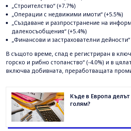
„Строителство“ (+7.7%)
„Операции с недвижими имоти“ (+5.5%)
„Създаване и разпространение на информ
далекосъобщения“ (+5.4%)
„Финансови и застрахователни дейности“ 
В същото време, спад е регистриран в ключ
горско и рибно стопанство“ (-4.0%) и в цяла
включва добивната, преработващата проми
Къде в Европа делът
голям?