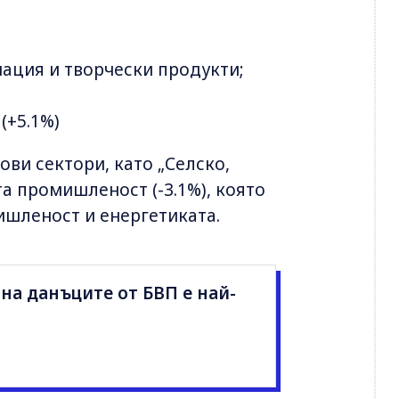
ация и творчески продукти;
(+5.1%)
ови сектори, като „Селско,
та промишленост (-3.1%), която
шленост и енергетиката.
 на данъците от БВП е най-