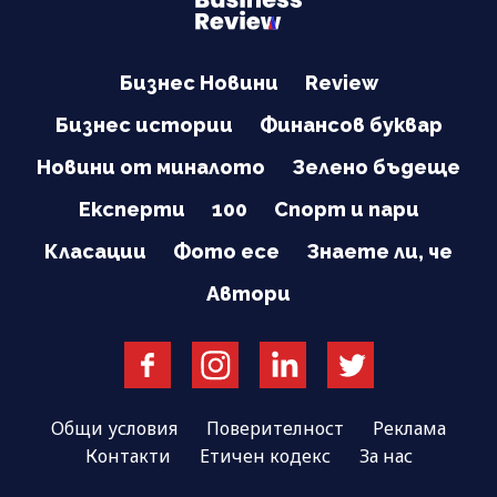
Бизнес Новини
Review
Бизнес истории
Финансов буквар
Новини от миналото
Зелено бъдеще
Експерти
100
Спорт и пари
Класации
Фото есе
Знаете ли, че
Автори
Общи условия
Поверителност
Реклама
Контакти
Етичен кодекс
За нас