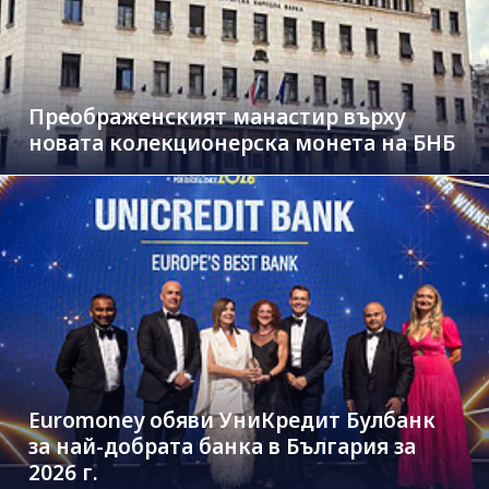
Преображенският манастир върху
новата колекционерска монета на БНБ
Euromoney обяви УниКредит Булбанк
за най-добрата банка в България за
2026 г.