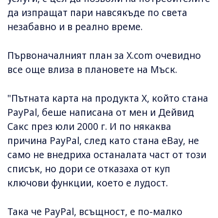
да изпращат пари навсякъде по света
незабавно и в реално време.
Първоначалният план за X.com очевидно
все още влиза в плановете на Мъск.
"Пътната карта на продукта X, който стана
PayPal, беше написана от мен и Дейвид
Сакс през юли 2000 г. И по някаква
причина PayPal, след като стана eBay, не
само не внедриха останалата част от този
списък, но дори се отказаха от куп
ключови функции, което е лудост.
Така че PayPal, всъщност, е по-малко