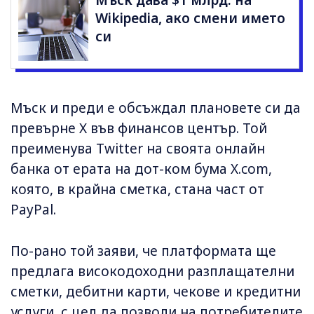
Мъск дава $1 млрд. на
Wikipedia, ако смени името
си
Мъск и преди е обсъждал плановете си да
превърне X във финансов център. Той
преименува Twitter на своята онлайн
банка от ерата на дот-ком бума X.com,
която, в крайна сметка, стана част от
PayPal.
По-рано той заяви, че платформата ще
предлага високодоходни разплащателни
сметки, дебитни карти, чекове и кредитни
услуги, с цел да позволи на потребителите