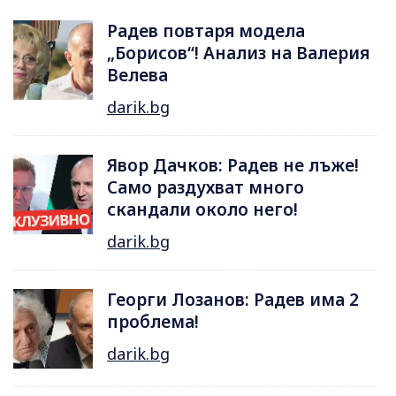
Радев повтаря модела
„Борисов“! Анализ на Валерия
Велева
darik.bg
Явор Дачков: Радев не лъже!
Само раздухват много
скандали около него!
darik.bg
Георги Лозанов: Радев има 2
проблема!
darik.bg