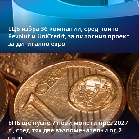
ЕЦБ избра 36 компании, сред които
Revolut и UniCredit, за пилотния проект
за дигитално евро
БНБ ще пусне 7 нови монети през 2027
г., сред тях две възпоменателни от 2
евро