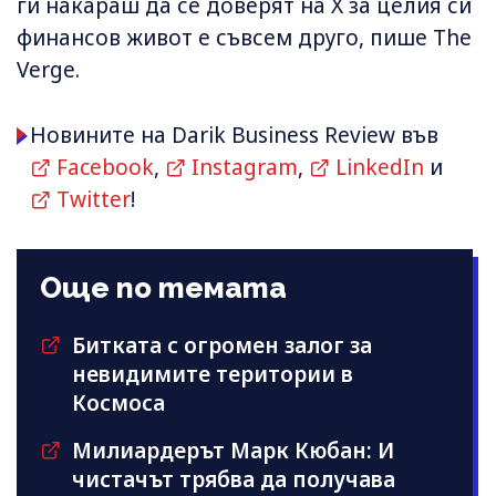
ги накараш да се доверят на X за целия си
финансов живот е съвсем друго, пише The
Verge.
Новините на Darik Business Review във
Facebook
,
Instagram
,
LinkedIn
и
Twitter
!
Още по темата
Битката с огромен залог за
невидимите територии в
Космоса
Милиардерът Марк Кюбан: И
чистачът трябва да получава