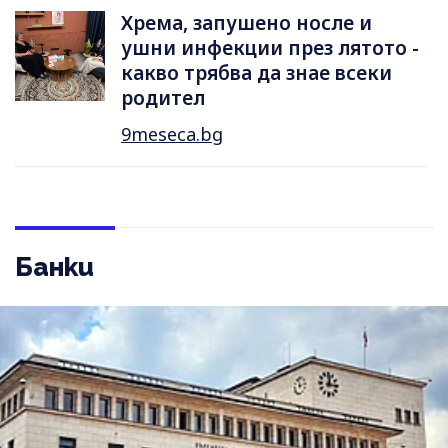
Хрема, запушено носле и
ушни инфекции през лятотo -
какво трябва да знае всеки
родител
9meseca.bg
Банки