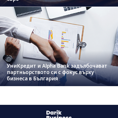
УниКредит и Alpha Bank задълбочават
партньорството си с фокус върху
бизнеса в България