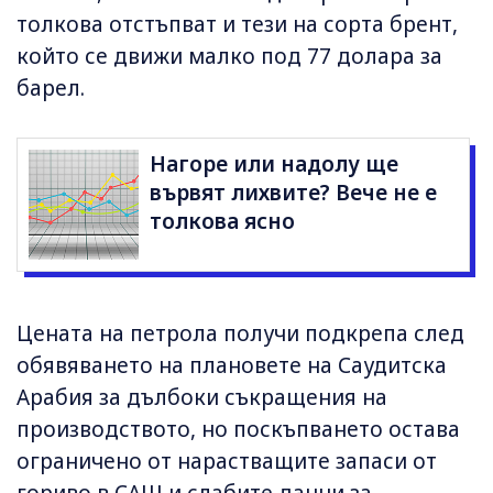
толкова отстъпват и тези на сорта брент,
който се движи малко под 77 долара за
барел.
Нагоре или надолу ще
вървят лихвите? Вече не е
толкова ясно
Цената на петрола получи подкрепа след
обявяването на плановете на Саудитска
Арабия за дълбоки съкращения на
производството, но поскъпването остава
ограничено от нарастващите запаси от
гориво в САЩ и слабите данни за