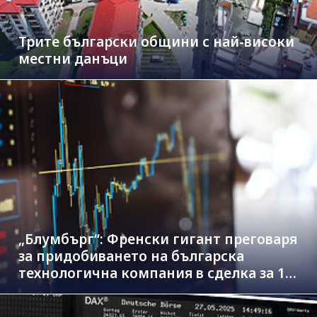
Трите български общини с най-високи
местни данъци
„Блумбърг“: Френски гигант преговаря
за придобиването на българска
технологична компания в сделка за 1.3
млрд. евро