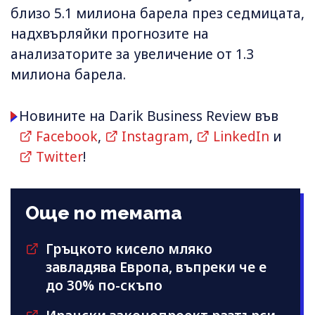
близо 5.1 милиона барела през седмицата,
надхвърляйки прогнозите на
анализаторите за увеличение от 1.3
милиона барела.
Новините на Darik Business Review във
Facebook
,
Instagram
,
LinkedIn
и
Twitter
!
Още по темата
Гръцкото кисело мляко
завладява Европа, въпреки че е
до 30% по-скъпо