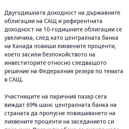
Двугодишната доходност на държавните
облигации на САЩ и референтната
доходност на 10-годишните облигации се
увеличиха, след като централната банка
на Канада повиши лихвените проценти,
което засили безпокойството на
инвеститорите относно следващото
решение на Федералния резерв по темата
в САЩ.
Участниците на паричния пазар сега
виждат 69% шанс централната банка на
страната да пропусне повишаването на
лихвените проценти на заседанието си