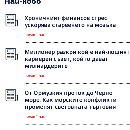
Най-ново
Хроничният финансов стрес
ускорява стареенето на мозъка
преди 1 час
Милионер разкри кой е най-лошият
кариерен съвет, който дават
милиардерите
преди 1 час
От Ормузкия проток до Черно
море: Как морските конфликти
променят световната търговия
преди 1 час