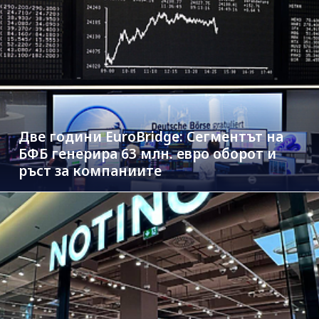
Две години EuroBridge: Сегментът на
БФБ генерира 63 млн. евро оборот и
ръст за компаниите