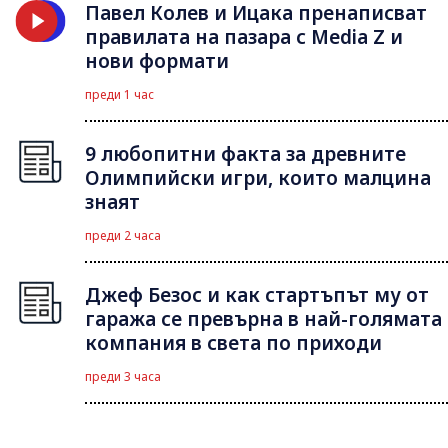
Павел Колев и Ицака пренаписват
правилата на пазара с Media Z и
нови формати
преди 1 час
9 любопитни факта за древните
Олимпийски игри, които малцина
знаят
преди 2 часа
Джеф Безос и как стартъпът му от
гаража се превърна в най-голямата
компания в света по приходи
преди 3 часа