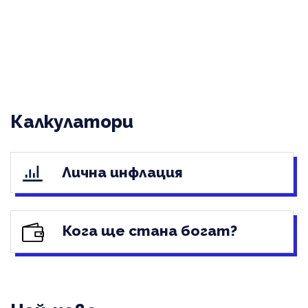
Калкулатори
Лична инфлация
Кога ще стана богат?