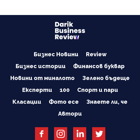
Бизнес Новини
Review
Бизнес истории
Финансов буквар
Новини от миналото
Зелено бъдеще
Експерти
100
Спорт и пари
Класации
Фото есе
Знаете ли, че
Автори