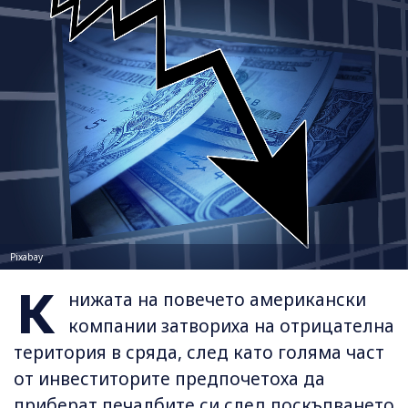
Pixabay
К
нижата на повечето американски
компании затвориха на отрицателна
територия в сряда, след като голяма част
от инвеститорите предпочетоха да
приберат печалбите си след поскъпването