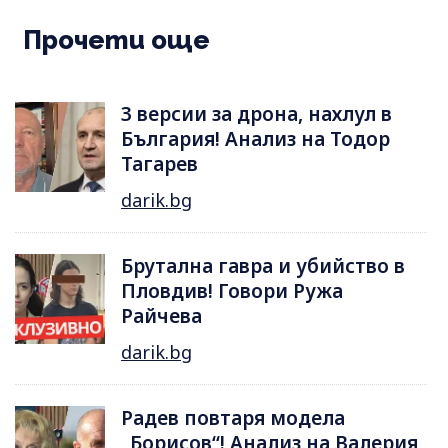
Прочети още
3 версии за дрона, нахлул в
България! Анализ на Тодор
Тагарев
darik.bg
Брутална гавра и убийство в
Пловдив! Говори Ружа
Райчева
darik.bg
Радев повтаря модела
„Борисов“! Анализ на Валерия