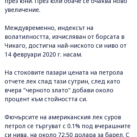
през юни. През юли обаче се очаква ново
увеличение.
Междувременно, индексът на
волатилността, изчисляван от борсата в
Чикаго, достигна най-ниското си ниво от
14 февруари 2020 г. насам.
На стоковите пазари цената на петрола
отчете лек спад тази сутрин, след като
вчера "черното злато" добави около
процент към стойността си.
Фючърсите на американския лек суров
петрол се търгуват с 0.1% под вчерашните
си нива, на около 72.50 долара за барел. С