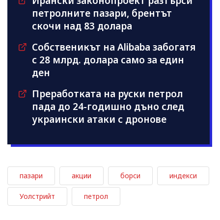
Ирански законопроект разтърси
петролните пазари, брентът
скочи над 83 долара
Собственикът на Alibaba забогатя
с 28 млрд. долара само за един
ден
Преработката на руски петрол
пада до 24-годишно дъно след
украински атаки с дронове
пазари
акции
борси
индекси
Уолстрийт
петрол