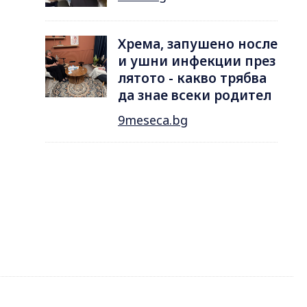
Хрема, запушено носле
и ушни инфекции през
лятотo - какво трябва
да знае всеки родител
9meseca.bg