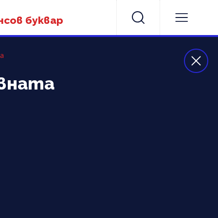
нсов буквар
та
овната