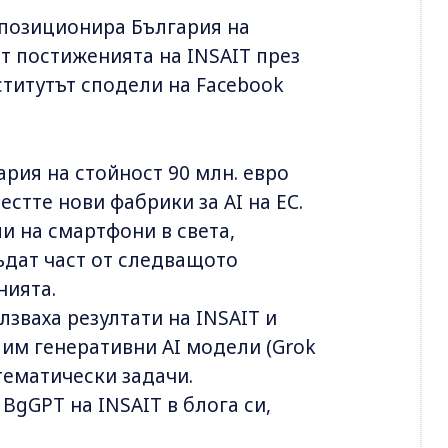
 позиционира България на
от постиженията на INSAIT през
ститутът сподели на Facebook
ария на стойност 90 млн. евро
стте нови фабрики за AI на ЕС.
ли на смартфони в света,
ъдат част от следващото
нията.
лзваха резултати на INSAIT и
 им генеративни AI модели (Grok
атематически задачи.
BgGPT на INSAIT в блога си,