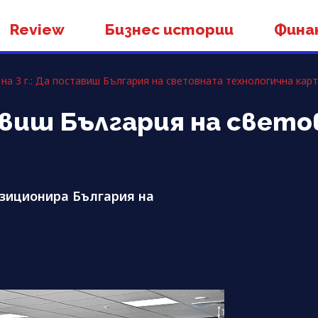
Review
Бизнес истории
Фина
 на 3 г.: Да поставиш България на световната технологична кар
ставиш България на свет
озиционира България на