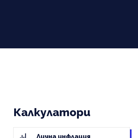
Калкулатори
Лична инфлация