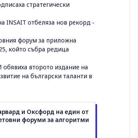
одписаха стратегически
а INSAIT отбеляза нов рекорд -
товния форум за приложна
25, който събра редица
МИ обявиха второто издание на
звитие на български таланти в
арвард и Оксфорд на един от
етовни форуми за алгоритми