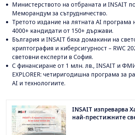
Министерството на отбраната и INSAIT п
Меморандум за сътрудничество.
Третото издание на лятната AI програма н
4000+ кандидати от 150+ държави.
България и INSAIT бяха домакини на све
криптография и киберсигурност – RWC 20
световни експерти в София.
С финансиране от 1 млн. лв., INSAIT и Ф
EXPLORER: четиригодишна програма за ра
AI и технологиите.
INSAIT изпреварва Х
най-престижните св