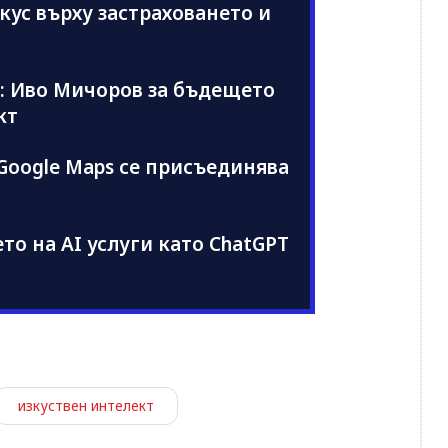
кус върху застраховането и
п: Иво Мичоров за бъдещето
кт
Google Maps се присъединява
о на AI услуги като ChatGPT
изкуствен интелект