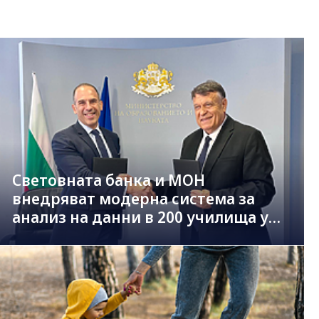
Световната банка и МОН
внедряват модерна система за
анализ на данни в 200 училища у
нас