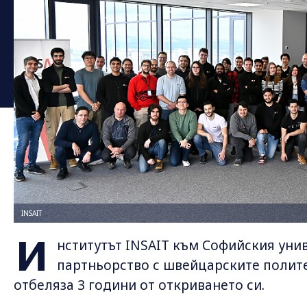
INSAIT
И
нститутът INSAIT към Софийския унив
партньорство с швейцарските политех
отбеляза 3 години от откриването си.