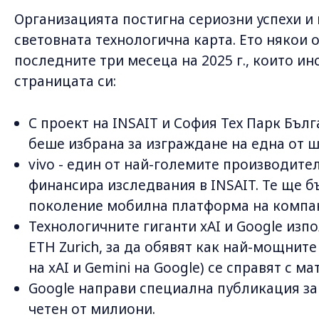
Организацията постигна сериозни успехи и
световната технологична карта. Ето някои 
последните три месеца на 2025 г., които ин
страницата си:
С проект на INSAIT и София Тех Парк Бълг
беше избрана за изграждане на една от ше
vivo - един от най-големите производите
финансира изследвания в INSAIT. Te ще б
поколение мобилна платформа на компа
Технологичните гиганти xAI и Google изпо
ETH Zurich, за да обявят как най-мощните
на xAI и Gemini на Google) се справят с м
Google направи специална публикация за 
четен от милиони.