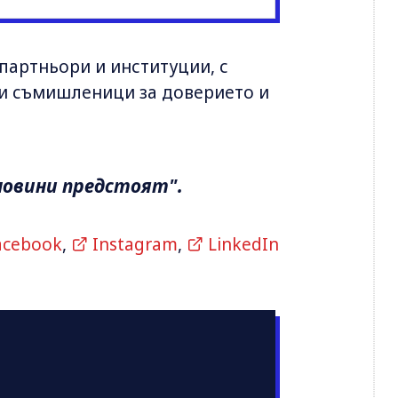
 партньори и институции, с
и и съмишленици за доверието и
 новини предстоят".
acebook
,
Instagram
,
LinkedIn