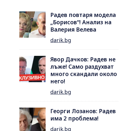
Радев повтаря модела
„Борисов“! Анализ на
Валерия Велева
darik.bg
Явор Дачков: Радев не
лъже! Само раздухват
много скандали около
него!
darik.bg
Георги Лозанов: Радев
има 2 проблема!
darik.bg