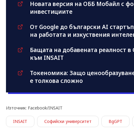
Новата версия на ОББ Мобайл с фо
инвестициите
От Google до български AI стартъ
на работата и изкуствения интеле
Бащата на добавената реалност в 
към INSAIT
Токеномика: Защо ценообразуванет
е толкова сложно
Източник: Facebook/INSAIT
INSAIT
Софийски университет
BgGPT