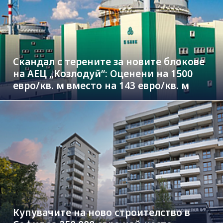
Скандал с терените за новите блокове
на АЕЦ „Козлодуй“: Оценени на 1500
евро/кв. м вместо на 143 евро/кв. м
Купувачите на ново строителство в