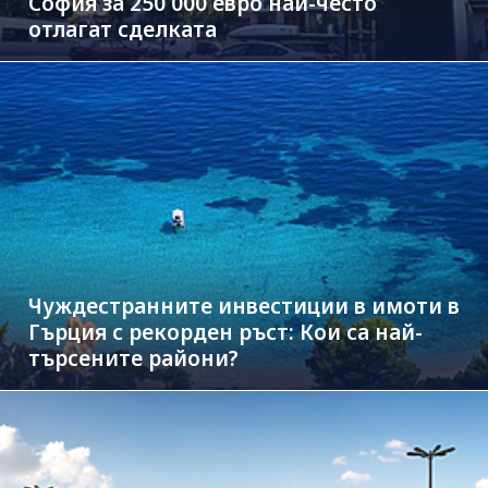
София за 250 000 евро най-често
отлагат сделката
Чуждестранните инвестиции в имоти в
Гърция с рекорден ръст: Кои са най-
търсените райони?