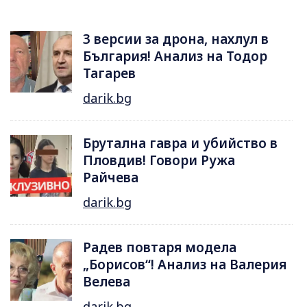
3 версии за дрона, нахлул в
България! Анализ на Тодор
Тагарев
darik.bg
Брутална гавра и убийство в
Пловдив! Говори Ружа
Райчева
darik.bg
Радев повтаря модела
„Борисов“! Анализ на Валерия
Велева
darik.bg