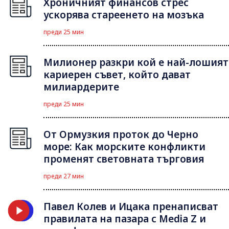
Хроничният финансов стрес
ускорява стареенето на мозъка
преди 25 мин
Милионер разкри кой е най-лошият
кариерен съвет, който дават
милиардерите
преди 25 мин
От Ормузкия проток до Черно
море: Как морските конфликти
променят световната търговия
преди 27 мин
Павел Колев и Ицака пренаписват
правилата на пазара с Media Z и