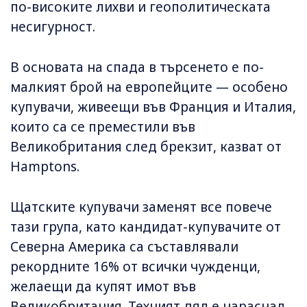
по-високите лихви и геополитическата
несигурност.
В основата на спада в търсенето е по-
малкият брой на европейците — особено
купувачи, живеещи във Франция и Италия,
които са се преместили във
Великобритания след брекзит, казват от
Hamptons.
Щатските купувачи заменят все повече
тази група, като кандидат-купувачите от
Северна Америка са съставлявали
рекордните 16% от всички чужденци,
желаещи да купят имот във
Великобритания. Техният дял е нараснал