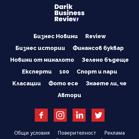
Бизнес Новини
Review
Бизнес истории
Финансов буквар
Новини от миналото
Зелено бъдеще
Експерти
100
Спорт и пари
Класации
Фото есе
Знаете ли, че
Автори
Общи условия
Поверителност
Реклама