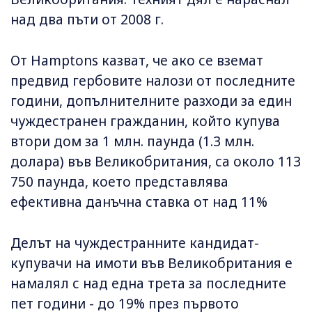
над два пъти от 2008 г.
От Hamptons казват, че ако се вземат
предвид гербовите налози от последните
години, допълнителните разходи за един
чуждестранен гражданин, който купува
втори дом за 1 млн. паунда (1.3 млн.
долара) във Великобритания, са около 113
750 паунда, което представлява
ефективна данъчна ставка от над 11%
Делът на чуждестранните кандидат-
купувачи на имоти във Великобритания е
намалял с над една трета за последните
пет години - до 19% през първото