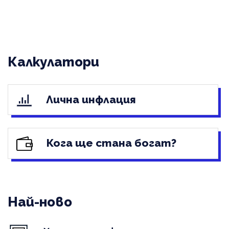
Калкулатори
Лична инфлация
Кога ще стана богат?
Най-ново