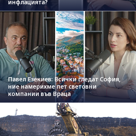
инфлацията?
Павел Езекиев: Всички гледат София,
ние намерихме пет световни
компании във Враца