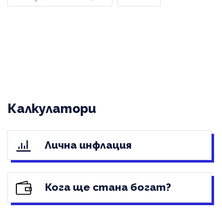
Калкулатори
Лична инфлация
Кога ще стана богат?