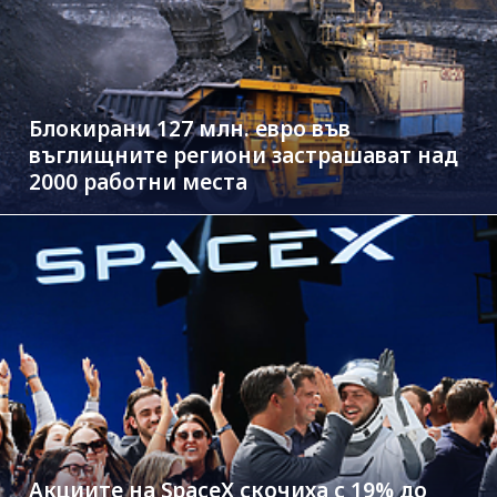
Блокирани 127 млн. евро във
въглищните региони застрашават над
2000 работни места
Акциите на SpaceX скочиха с 19% до