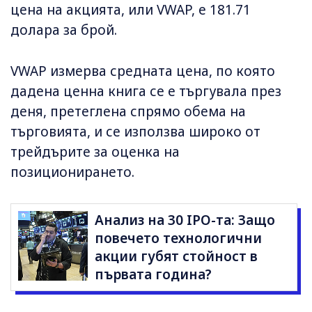
цена на акцията, или VWAP, е 181.71
долара за брой.
VWAP измерва средната цена, по която
дадена ценна книга се е търгувала през
деня, претеглена спрямо обема на
търговията, и се използва широко от
трейдърите за оценка на
позиционирането.
Анализ на 30 IPO-та: Защо
повечето технологични
акции губят стойност в
първата година?