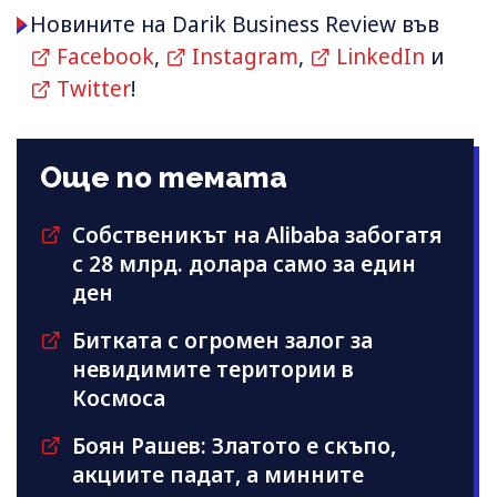
Новините на Darik Business Review във
Facebook
,
Instagram
,
LinkedIn
и
Twitter
!
Още по темата
Собственикът на Alibaba забогатя
с 28 млрд. долара само за един
ден
Битката с огромен залог за
невидимите територии в
Космоса
Боян Рашев: Златото е скъпо,
акциите падат, а минните