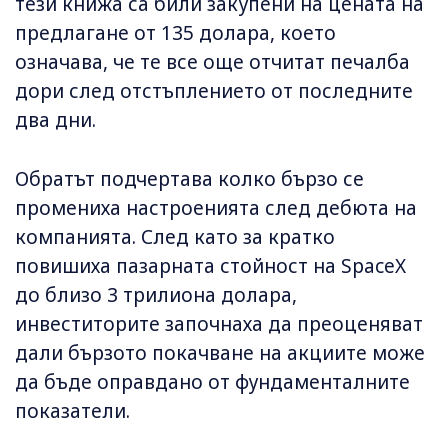
тези книжа са били закупени на цената на
предлагане от 135 долара, което
означава, че те все още отчитат печалба
дори след отстъплението от последните
два дни.
Обратът подчертава колко бързо се
промениха настроенията след дебюта на
компанията. След като за кратко
повишиха пазарната стойност на SpaceX
до близо 3 трилиона долара,
инвеститорите започнаха да преоценяват
дали бързото покачване на акциите може
да бъде оправдано от фундаменталните
показатели.