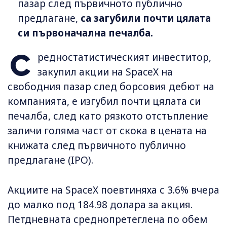
пазар след първичното публично
предлагане,
са загубили почти цялата
си първоначална печалба.
С
редностатистическият инвеститор,
закупил акции на SpaceX на
свободния пазар след борсовия дебют на
компанията, е изгубил почти цялата си
печалба, след като рязкото отстъпление
заличи голяма част от скока в цената на
книжата след първичното публично
предлагане (IPO).
Акциите на SpaceX поевтиняха с 3.6% вчера
до малко под 184.98 долара за акция.
Петдневната среднопретеглена по обем