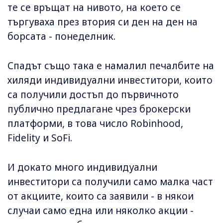
те се връщат на нивото, на което се
търгуваха през втория си ден на ден на
борсата - понеделник.
Спадът също така е намалил печалбите на
хиляди индивидуални инвеститори, които
са получили достъп до първичното
публично предлагане чрез брокерски
платформи, в това число Robinhood,
Fidelity и SoFi.
И докато много индивидуални
инвеститори са получили само малка част
от акциите, които са заявили - в някои
случаи само една или няколко акции -