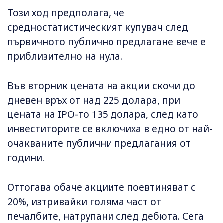
Този ход предполага, че
средностатистическият купувач след
първичното публично предлагане вече е
приблизително на нула.
Във вторник цената на акции скочи до
дневен връх от над 225 долара, при
цената на IPO-то 135 долара, след като
инвеститорите се включиха в едно от най-
очакваните публични предлагания от
години.
Оттогава обаче акциите поевтиняват с
20%, изтривайки голяма част от
печалбите, натрупани след дебюта. Сега