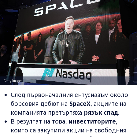
Getty Images
След първоначалния ентусиазъм около
борсовия дебют на
SpaceX
, акциите на
компанията претърпяха
рязък спад
.
В резултат на това,
инвеститорите
,
които са закупили акции на свободния