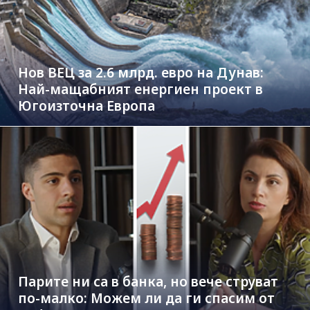
Нов ВЕЦ за 2.6 млрд. евро на Дунав:
Най-мащабният енергиен проект в
Югоизточна Европа
Парите ни са в банка, но вече струват
по-малко: Можем ли да ги спасим от