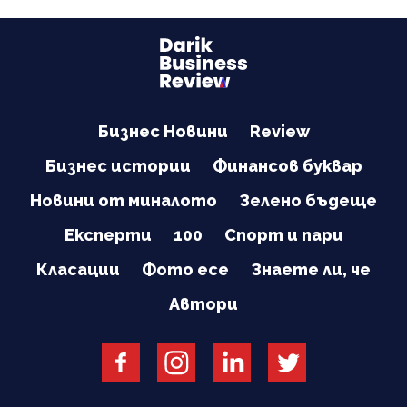
Бизнес Новини
Review
Бизнес истории
Финансов буквар
Новини от миналото
Зелено бъдеще
Експерти
100
Спорт и пари
Класации
Фото есе
Знаете ли, че
Автори