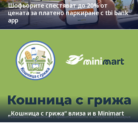
Шофьорите спестяват до 20% от
цената за платено паркиране с tbi bank
app
„Кошница с грижа“ влиза и в Minimart