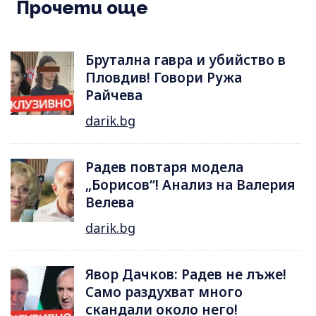
Прочети още
Брутална гавра и убийство в
Пловдив! Говори Ружа
Райчева
darik.bg
Радев повтаря модела
„Борисов“! Анализ на Валерия
Велева
darik.bg
Явор Дачков: Радев не лъже!
Само раздухват много
скандали около него!