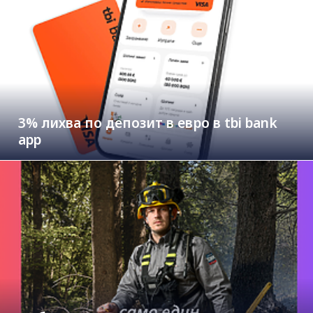
3% лихва по депозит в евро в tbi bank
app