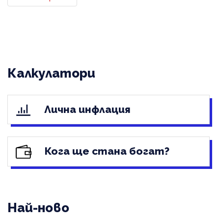
Калкулатори
Лична инфлация
Кога ще стана богат?
Най-ново