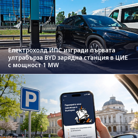
Електрохолд ИПС изгради първата
ултрабърза BYD зарядна станция в ЦИЕ
с мощност 1 MW