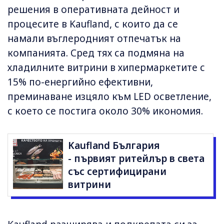
решения в оперативната дейност и
процесите в Kaufland, с които да се
намали въглеродният отпечатък на
компанията. Сред тях са подмяна на
хладилните витрини в хипермаркетите с
15% по-енергийно ефективни,
преминаване изцяло към LED осветление,
с което се постига около 30% икономия.
Kaufland България
- първият ритейлър в света
със сертифицирани
витрини