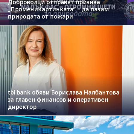
Доброволци отправят призива
„ПромениКартинката“ – да пазим
природата от пожари
tbi bank обяви Борислава Налбантова
за главен финансов и оперативен
директор