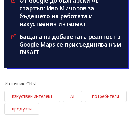
От Google до български AI
стартъп: Иво Мичоров за
бъдещето на работата и
изкуствения интелект
Бащата на добавената реалност в
Google Maps се присъединява към
INSAIT
Източник: CNN
изкуствен интелект
AI
потребители
продукти