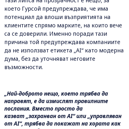
Тази липса на прозрачност е нещо, за
което Гурсой предупреждава, че има
потенциал да влоши възприятията на
клиентите спрямо марките, на които вече
са се доверили. Именно поради тази
причина той предупреждава компаниите
да не използват етикета „AI“ като модерна
дума, без да уточняват неговите
възможности.
„Най-доброто нещо, което трябва да
направят, е да измислят правилните
послания. Вместо просто да
казват „захранван от AI“ или „управляван
от AI“, трябва да покажат на хората как