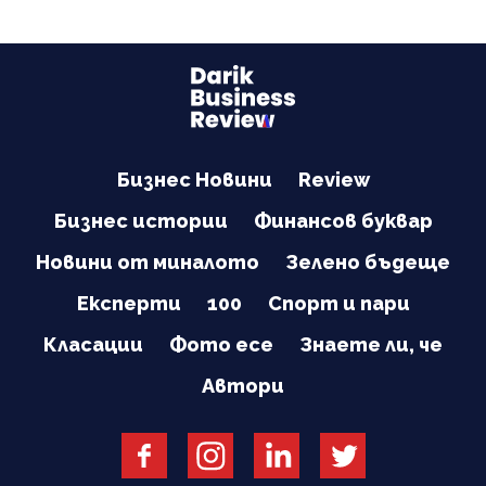
Бизнес Новини
Review
Бизнес истории
Финансов буквар
Новини от миналото
Зелено бъдеще
Експерти
100
Спорт и пари
Класации
Фото есе
Знаете ли, че
Автори