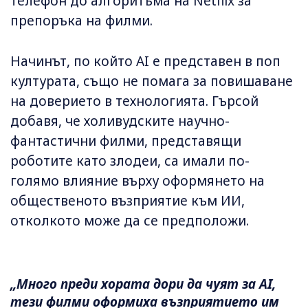
телефон до алгоритъма на Netflix за
препоръка на филми.
Начинът, по който AI е представен в поп
културата, също не помага за повишаване
на доверието в технологията. Гърсой
добавя, че холивудските научно-
фантастични филми, представящи
роботите като злодеи, са имали по-
голямо влияние върху оформянето на
общественото възприятие към ИИ,
отколкото може да се предположи.
„Много преди хората дори да чуят за AI,
тези филми оформиха възприятието им