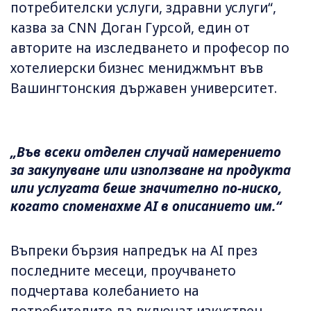
потребителски услуги, здравни услуги“,
казва за CNN Доган Гурсой, един от
авторите на изследването и професор по
хотелиерски бизнес мениджмънт във
Вашингтонския държавен университет.
„Във всеки отделен случай намерението
за закупуване или използване на продукта
или услугата беше значително по-ниско,
когато споменахме AI в описанието им.“
Въпреки бързия напредък на AI през
последните месеци, проучването
подчертава колебанието на
потребителите да включат изкуствен