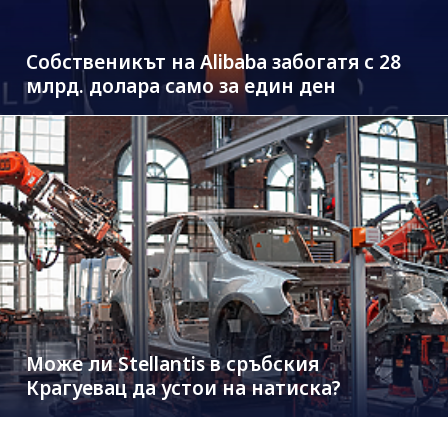
Собственикът на Alibaba забогатя с 28
млрд. долара само за един ден
Може ли Stellantis в сръбския
Крагуевац да устои на натиска?