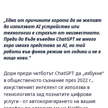
„Една от причините хората да не желаят
да използват AI устройства или
технологии е страхът от неизвестното.
Преди да бъде въведен ChatGPT не много
хора имаха представа за AI, но той
работи във фонов режим от години и не е
нищо ново.“
Дори преди чатботът ChatGPT да „избухне“
в общественото съзнание през 2022 г.,
изкуственият интелект се използва в
технологията зад познатите цифрови
услуги - от автокоригирането на вашия