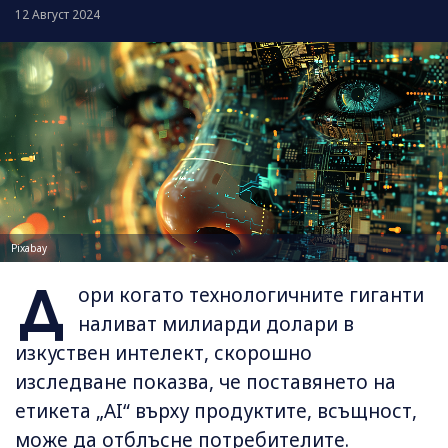
12 Август 2024
Pixabay
Д
ори когато технологичните гиганти
наливат милиарди долари в
изкуствен интелект, скорошно
изследване показва, че поставянето на
етикета „AI“ върху продуктите, всъщност,
може да отблъсне потребителите.