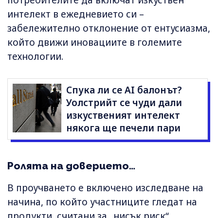
интелект в ежедневието си –
забележително отклонение от ентусиазма,
който движи иновациите в големите
технологии.
Спука ли се AI балонът?
Уолстрийт се чуди дали
изкуственият интелект
някога ще печели пари
Ролята на доверието…
В проучването е включено изследване на
начина, по който участниците гледат на
продукти, считани за „нисък риск“,