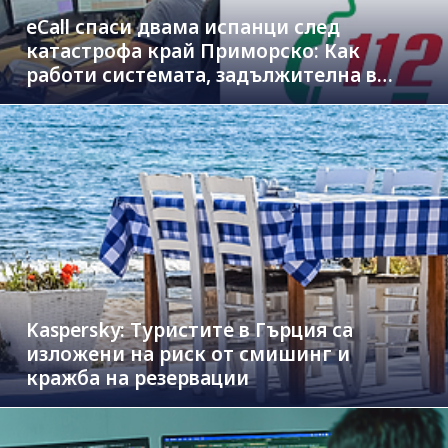
eCall спаси двама испанци след
катастрофа край Приморско: Как
работи системата, задължителна в
новите коли
Kaspersky: Туристите в Гърция са
изложени на риск от смишинг и
кражба на резервации