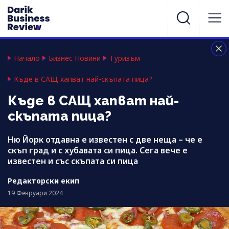
Начало
Бизнес Новини
Туризъм
Къде в САЩ хапват най-скъпата пица?
Къде в САЩ хапват най-
скъпата пица?
Ню Йорк отдавна е известен с две неща – че е
скъп град и с хубавата си пица. Сега вече е
известен и със скъпата си пица
Редакторски екип
19 Февруари 2024