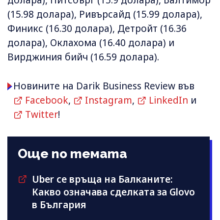
долара), Питсбърг (15.9 долара), Балтимор
(15.98 долара), Ривърсайд (15.99 долара),
Финикс (16.30 долара), Детройт (16.36
долара), Оклахома (16.40 долара) и
Вирджиния бийч (16.59 долара).
Новините на Darik Business Review във
Facebook
,
Instagram
,
LinkedIn
и
Twitter
!
Още по темата
Uber се връща на Балканите:
Какво означава сделката за Glovo
в България