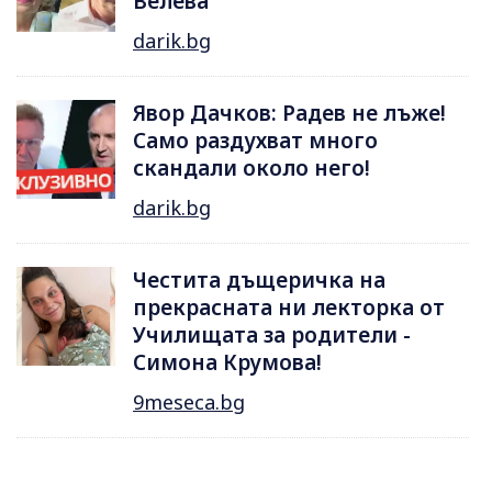
Велева
darik.bg
Явор Дачков: Радев не лъже!
Само раздухват много
скандали около него!
darik.bg
Честита дъщеричка на
прекрасната ни лекторка от
Училищата за родители -
Симона Крумова!
9meseca.bg