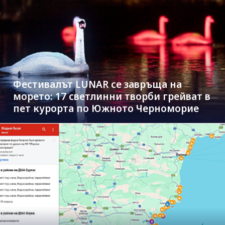
Фестивалът LUNAR се завръща на
морето: 17 светлинни творби грейват в
пет курорта по Южното Черноморие