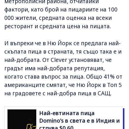
метрополисни района, отчитайки
фактори, като брой на пицариите на 100
000 жители, средната оценка на всеки
ресторант и средната цена на пицата.
И въпреки че в Ню Йорк се предлага най-
скъпата пица в страната, тя също така е и
най-добрата. От Clever установяват, че
градът има най-добрата репутация,
когато става въпрос за пица. Общо 41% от
американците смятат, че Ню Йорк в Топ 5
на градовете с най-добра пица в САЩ.
Най-евтината пица
Domino’s в света е в Индия и
струва $0.60