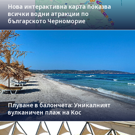
Нова интерактивна карта показва
всички водни атракции по
българското Черноморие
Плуване в балончета: Уникалният
вулканичен плаж на Кос