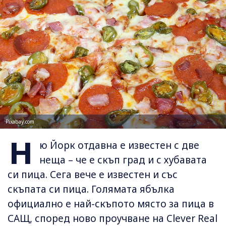
Pixabay.com
Н
ю Йорк отдавна е известен с две
неща – че е скъп град и с хубавата
си пица. Сега вече е известен и със
скъпата си пица. Голямата ябълка
официално е най-скъпото място за пица в
САЩ, според ново проучване на Clever Real