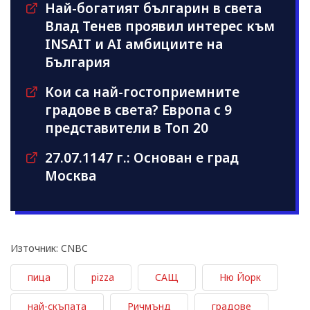
Най-богатият българин в света
Влад Тенев проявил интерес към
INSAIT и AI амбициите на
България
Кои са най-гостоприемните
градове в света? Европа с 9
представители в Топ 20
27.07.1147 г.: Основан е град
Москва
Източник: CNBC
пица
pizza
САЩ
Ню Йорк
най-скъпата
Ричмънд
градове