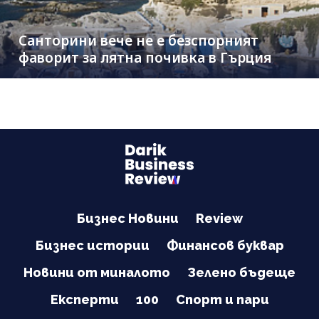
Санторини вече не е безспорният
фаворит за лятна почивка в Гърция
Бизнес Новини
Review
Бизнес истории
Финансов буквар
Новини от миналото
Зелено бъдеще
Експерти
100
Спорт и пари