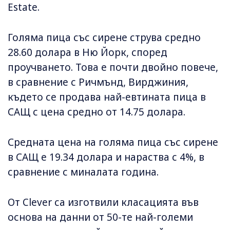
Estate.
Голяма пица със сирене струва средно
28.60 долара в Ню Йорк, според
проучването. Това е почти двойно повече,
в сравнение с Ричмънд, Вирджиния,
където се продава най-евтината пица в
САЩ с цена средно от 14.75 долара.
Средната цена на голяма пица със сирене
в САЩ е 19.34 долара и нараства с 4%, в
сравнение с миналата година.
От Clever са изготвили класацията във
основа на данни от 50-те най-големи