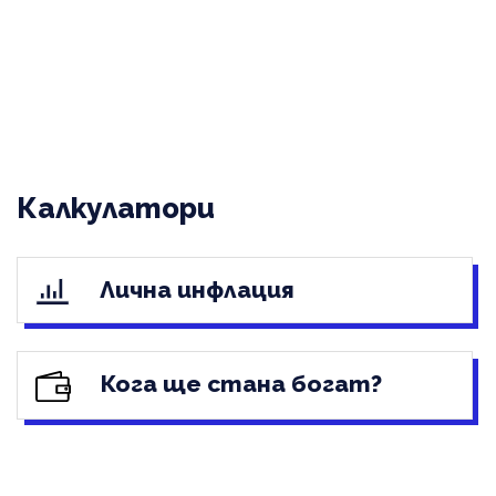
Калкулатори
Лична инфлация
Кога ще стана богат?