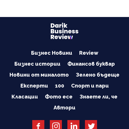
Бизнес Новини
Review
Бизнес истории
Финансов буквар
Новини от миналото
Зелено бъдеще
Експерти
100
Спорт и пари
Класации
Фото есе
Знаете ли, че
Автори