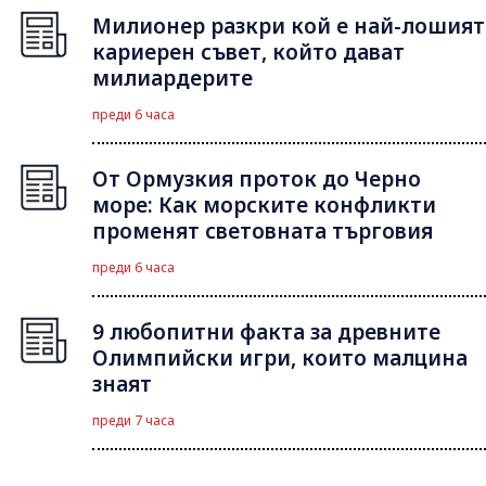
Милионер разкри кой е най-лошият
кариерен съвет, който дават
милиардерите
преди 6 часа
От Ормузкия проток до Черно
море: Как морските конфликти
променят световната търговия
преди 6 часа
9 любопитни факта за древните
Олимпийски игри, които малцина
знаят
преди 7 часа