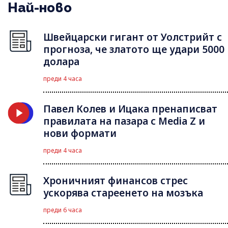
Най-ново
Швейцарски гигант от Уолстрийт с
прогноза, че златото ще удари 5000
долара
преди 4 часа
Павел Колев и Ицака пренаписват
правилата на пазара с Media Z и
нови формати
преди 4 часа
Хроничният финансов стрес
ускорява стареенето на мозъка
преди 6 часа