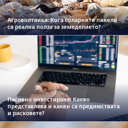
Агроволтаика: Кога соларните панели
са реална полза за земеделието?
Пасивно инвестиране: Какво
представлява и какви са предимствата
и рисковете?