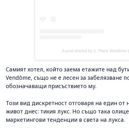
A post shared by 1, Place Vendôm
Самият хотел, който заема етажите над бут
Vendôme, също не е лесен за забелязване п
обозначаващи присъствието му.
Този вид дискретност отговаря на един от
живот днес: тихия лукс. Но също така олиц
маркетингови тенденции в света на лукса.