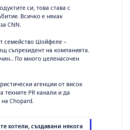
одуктите си, това става с
битие. Всичко е някак
за CNN.
от семейство Шойфеле –
тоящ съпрезидент на компанията.
чин... По много целенасочен
уристически агенции от висок
а техните PR канали и да
 на Chopard.
те хотели, създавани някога