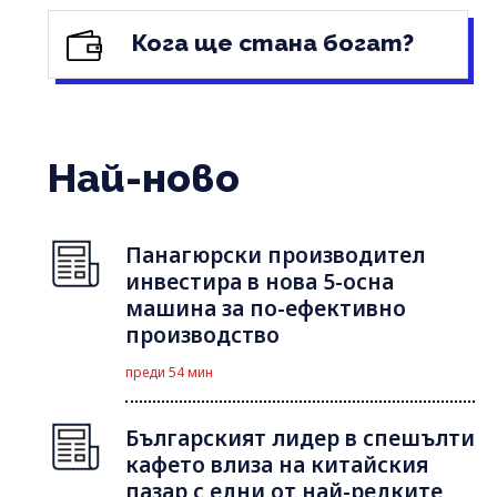
Кога ще стана богат?
Най-ново
Панагюрски производител
инвестира в нова 5-осна
машина за по-ефективно
производство
преди 54 мин
Българският лидер в спешълти
кафето влиза на китайския
пазар с едни от най-редките