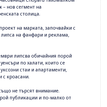
ж – нов сегмент на
ренската столица.
 проект на марката, започвайки с
а липса на фанфари и реклама,
ември липсва обичайния порой
уенсъри по халати, които се
 луксозни стаи и апартаменти,
 с кроасани.
също не търсят внимание.
рой публикации и по-малко от