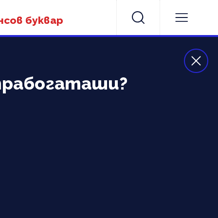
нсов буквар
лтрабогаташи?