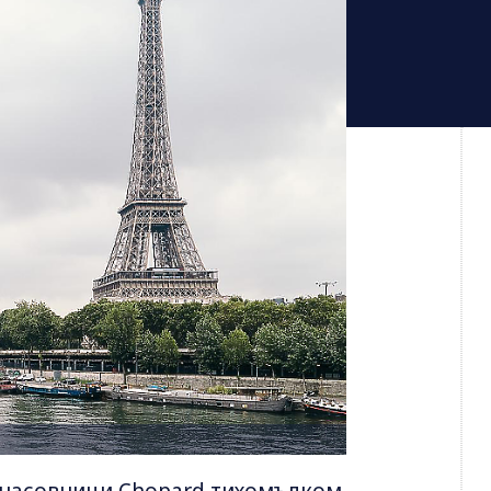
 часовници Chopard тихомълком