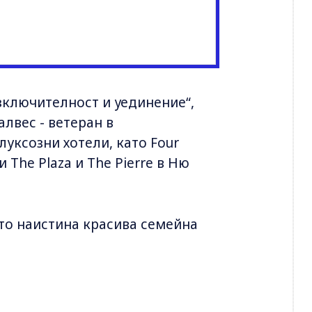
зключителност и уединение“,
лвес - ветеран в
уксозни хотели, като Four
и The Plaza и The Pierre в Ню
ато наистина красива семейна