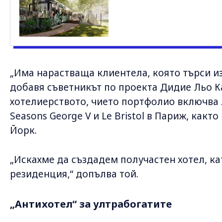
„Има нарастваща клиентела, която търси и
добавя съветникът по проекта Дидие Льо Ка
хотелиерството, чието портфолио включва л
Seasons George V и Le Bristol в Париж, както 
Йорк.
„Искахме да създадем получастен хотел, к
резиденция,“ допълва той.
„Антихотел“ за ултрабогатите