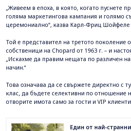
„Живеем в епоха, в която, когато пуснете пр
голяма маркетингова кампания и голямо съ
церемониално“, казва Карл-Фриц Шойфеле 
Той е представител на третото поколение 
собственици на Chopard от 1963 г. – и нас
„Искахме да правим нещата по различен на
начин.“
Това означава да се свържете директно с т
клас, да бъдете селективни по отношение н
отворите имота само за гости и VIP клиенти
Един от най-странни