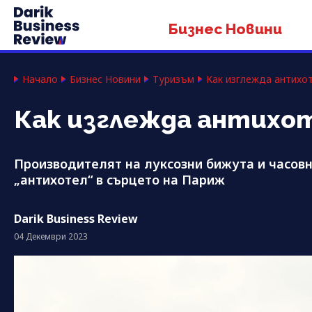
Бизнес Новини
Начало
Бизнес Новини
Туризъм
Как изглежда антихот
Как изглежда антихо
Производителят на луксозни бижута и часов
„антихотел“ в сърцето на Париж
Darik Business Review
04 Декември 2023