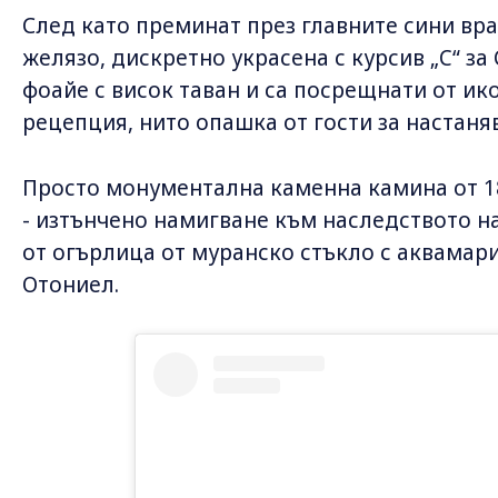
След като преминат през главните сини вра
желязо, дискретно украсена с курсив „C“ за 
фоайе с висок таван и са посрещнати от ик
рецепция, нито опашка от гости за настаня
Просто монументална каменна камина от 18
- изтънчено намигване към наследството на
от огърлица от муранско стъкло с аквама
Отониел.