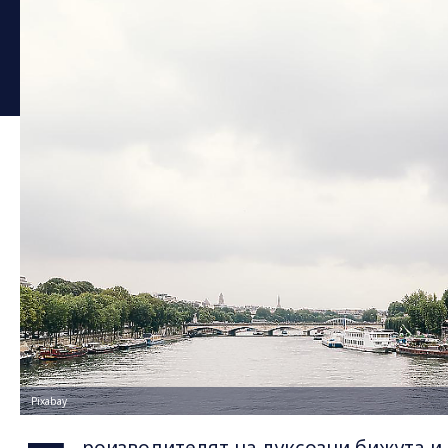
Pixabay
роизводителят на луксозни бижута и