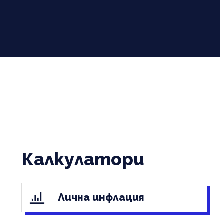
Калкулатори
Лична инфлация