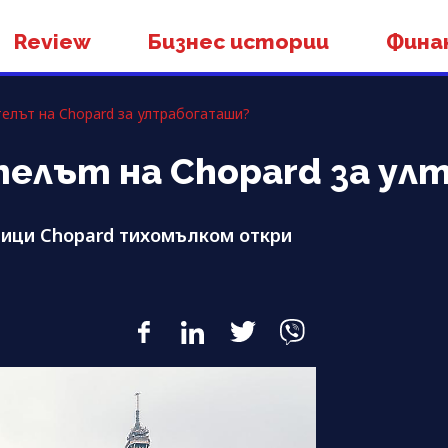
Review
Бизнес истории
Фина
елът на Chopard за ултрабогаташи?
телът на Chopard за у
ници Chopard тихомълком откри