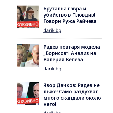
Брутална гавра и
убийство в Пловдив!
Говори Ружа Райчева
darik.bg
Радев повтаря модела
„Борисов“! Анализ на
Валерия Велева
darik.bg
Явор Дачков: Радев не
лъже! Само раздухват
много скандали около
него!