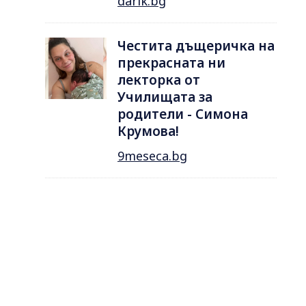
darik.bg
Честита дъщеричка на
прекрасната ни
лекторка от
Училищата за
родители - Симона
Крумова!
9meseca.bg