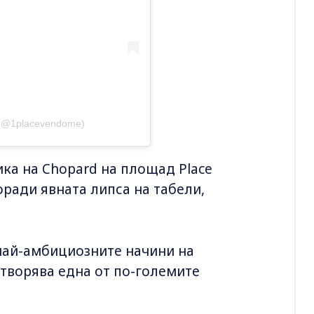
e (@1placevendome)
ика на Chopard на площад Place
оради явната липса на табели,
 най-амбициозните начини на
етворява една от по-големите