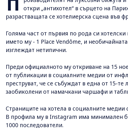
П
откри „антихотел“ в сърцето на Пари
разрастващата се хотелиерска сцена във ф
Голяма част от първия по рода си хотелски
името му - 1 Place Vendôme, и необичайнат
изглеждат нетипични.
Преди официалното му откриване на 15 но
от публикации в социалните медии от инфл
преструват, че се събуждат в една от 15-те
заобиколени от намачкани чаршафи и табли
Страниците на хотела в социалните медии 
В профила му в Instagram има минимален б
1000 последователи.