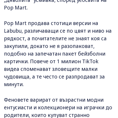
„дяволита“ усмивка, според уебсайта на
Pop Mart.
Pop Mart продава стотици версии на
Labubu, различаващи се по цвят и ниво на
рядкост, а почитателите не знаят коя са
закупили, докато не я разопаковат,
подобно на запечатан пакет бейзболни
картички. Повече от 1 милион TikTok
видеа споменават зловещите малки
чудовища, а те често се разпродават за
минути.
Феновете варират от възрастни модни
ентусиасти и колекционери на играчки до
родители, които купуват странно