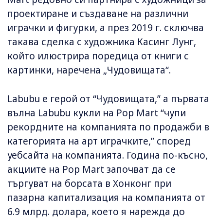
проектиране и създаване на различни
играчки и фигурки, а през 2019 г. сключва
такава сделка с художника Касинг Лунг,
който илюстрира поредица от книги с
картинки, наречена „Чудовищата“.
Labubu е герой от “Чудовищата,” а първата
вълна Labubu кукли на Pop Mart “чупи
рекордните на компанията по продажби в
категорията на арт играчките,” според
уебсайта на компанията. Година по-късно,
акциите на Pop Mart започват да се
търгуват на борсата в Хонконг при
пазарна капитализация на компанията от
6.9 млрд. долара, което я нарежда до