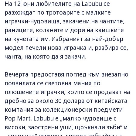
На 12 юни любителите на Labubu се
разхождат по тротоарите с малките
играчки-чудовища, закачени на чантите,
раниците, коланите и дори на каишките
на кучетата им. Избраният за най-добър
модел печели нова играчка и, разбира се,
чанта, на която да я закачи.
Вечерта предоставя поглед към внезапно
появилата се световна мания по
плюшените играчки, които се продават на
дребно за около 30 долара от китайската
компания за колекционерски предмети
Pop Mart. Labubu е „малко чудовище с
високи, заострени уши, щръкнали зъби“ и