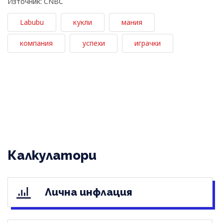
Източник: CNBC
Labubu
кукли
мания
компания
успехи
играчки
Калкулатори
Лична инфлация