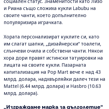
социален статус. Знаменитости като Лизо
и Риана също сложиха кукли Labubu на
своите чанти, което допълнително
популяризира играчката.
Хората персонализират куклите си, като
им слагат шапки, „дизайнерски“ тоалети,
слънчеви очила и собствени чанти. Някои
хора дори правят истински татуировки на
лицата на своите кукли. Пазарната
капитализация на Pop Mart вече е над 43
млрд. долара, надхвърляйки далеч тези на
Mattel (6.44 млрд. долара) и Hasbro (10.63
млрд. долара).
„Изграждаме марка за дълголетие“