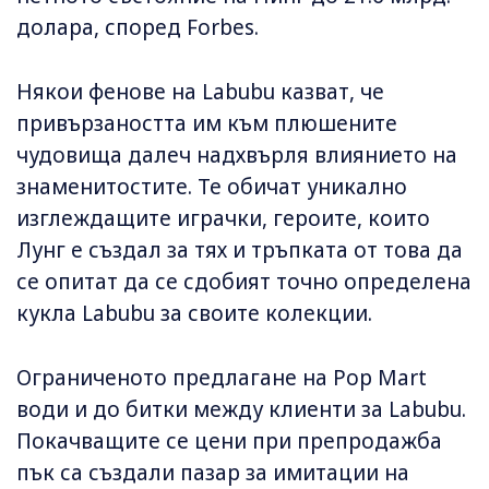
долара, според Forbes.
Някои фенове на Labubu казват, че
привързаността им към плюшените
чудовища далеч надхвърля влиянието на
знаменитостите. Те обичат уникално
изглеждащите играчки, героите, които
Лунг е създал за тях и тръпката от това да
се опитат да се сдобият точно определена
кукла Labubu за своите колекции.
Ограниченото предлагане на Pop Mart
води и до битки между клиенти за Labubu.
Покачващите се цени при препродажба
пък са създали пазар за имитации на