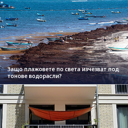
Защо плажовете по света изчезват под
тонове водорасли?