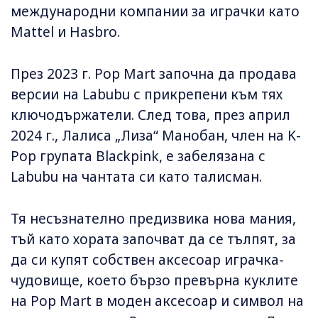
международни компании за играчки като
Mattel и Hasbro.
През 2023 г. Pop Mart започна да продава
версии на Labubu с прикрепени към тях
ключодържатели. След това, през април
2024 г., Лалиса „Лиза“ Манобан, член на K-
Pop групата Blackpink, е забелязана с
Labubu на чантата си като талисман.
Тя несъзнателно предизвика нова мания,
тъй като хората започват да се тълпят, за
да си купят собствен аксесоар играчка-
чудовище, което бързо превърна куклите
на Pop Mart в моден аксесоар и символ на