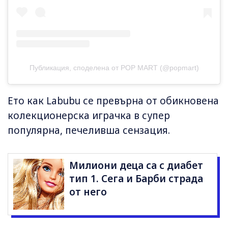
Публикация, споделена от POP MART (@popmart)
Ето как Labubu се превърна от обикновена
колекционерска играчка в супер
популярна, печеливша сензация.
Милиони деца са с диабет
тип 1. Сега и Барби страда
от него