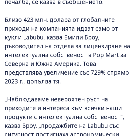
печалба, се казва в съобщението.
Близо 423 млн. долара от глобалните
приходи на компанията идват само от
кукли Labubu, казва Емили Броу,
ръководител на отдела за лицензиране на
интелектуална собственост в Pop Mart за
Северна и Южна Америка. Това
предствлява увеличение със 729% спрямо
2023 г., допълва тя.
„Наблюдаваме невероятен ръст на
приходите и интереса към всички наши
продукти с интелектуална собственост“,
казва Броу. „продажбите на Labubu със
сигурност достигнаха астрономически