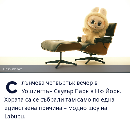
Unsplash.com
С
лънчева четвъртък вечер в
Уошингтън Скуеър Парк в Ню Йорк.
Хората са се събрали там само по една
единствена причина – модно шоу на
Labubu.