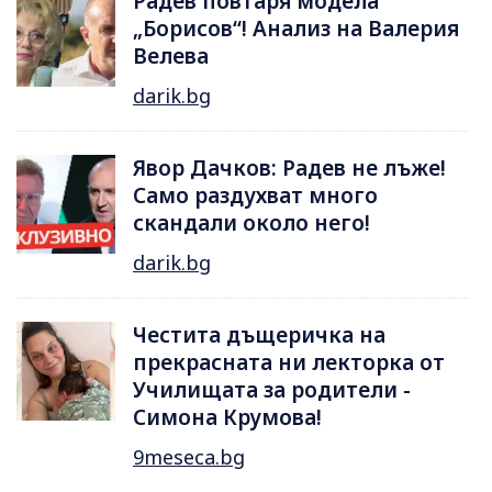
Радев повтаря модела
„Борисов“! Анализ на Валерия
Велева
darik.bg
Явор Дачков: Радев не лъже!
Само раздухват много
скандали около него!
darik.bg
Честита дъщеричка на
прекрасната ни лекторка от
Училищата за родители -
Симона Крумова!
9meseca.bg