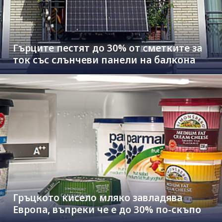
Гърците пестят до 30% от сметките за
ток със слънчеви панели на балкона
Гръцкото кисело мляко завладява
Европа, въпреки че е до 30% по-скъпо