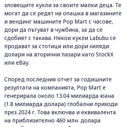
зловещите кукли за своите малки деца. Те
могат да се редят на опашка в магазините
и вендинг машините Pop Mart с часове,
дори да пътуват в чужбина, за да се
сдобият с такава. Някои кукли Labubu се
продават за стотици или дори хиляди
долари на вторични пазари като StockX
или eBay.
Според последния отчет за годишните
резултати на компанията, Pop Mart е
генерирала около 13.04 милиарда юана
(1.8 милиарда долара) глобални приходи
през 2024 г. Това включва и еквивалента
на приблизително 460 млн. долара