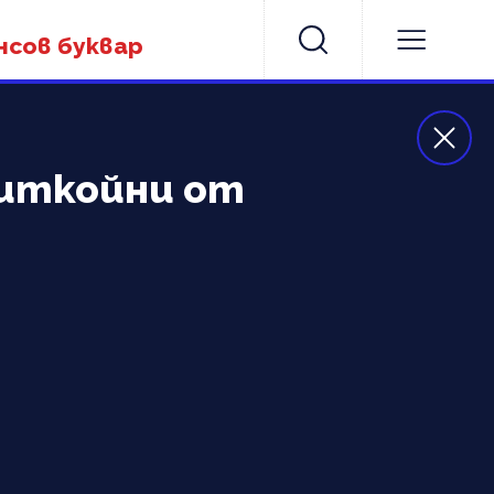
нсов буквар
биткойни от