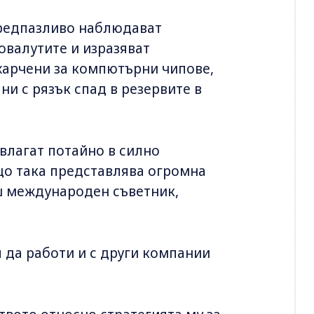
редпазливо наблюдават
овалутите и изразяват
охарчени за компютърни чипове,
ни с рязък спад в резервите в
 влагат потайно в силно
що така представлява огромна
вш международен съветник,
 да работи и с други компании