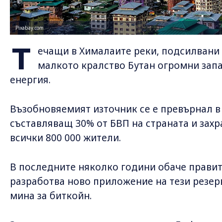
Pixabay.com
Т
ечащи в Хималаите реки, подсилвани 
малкото кралство Бутан огромни зап
енергия.
Възобновяемият източник се е превърнал в
съставляващ 30% от БВП на страната и зах
всички 800 000 жители.
В последните няколко години обаче прави
разработва ново приложение на тези резерв
мина за биткойн.