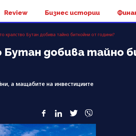
Review
Бизнес истории
Фина
то кралство Бутан добива тайно биткойни от години?
о Бутан добива тайно 
йни, а мащабите на инвестициите