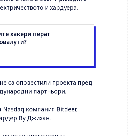
лектричеството и хардуера.
ите хакери перат
овалути?
 не са оповестили проекта пред
ждународни партньори.
а Nasdaq компания Bitdeer,
ардер Ву Джихан.
, че води преговори за