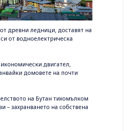
от древни ледници, доставят на
аси от водноелектрическа
 икономически двигател,
ранвайки домовете на почти
телството на Бутан тихомълком
и – захранването на собствена