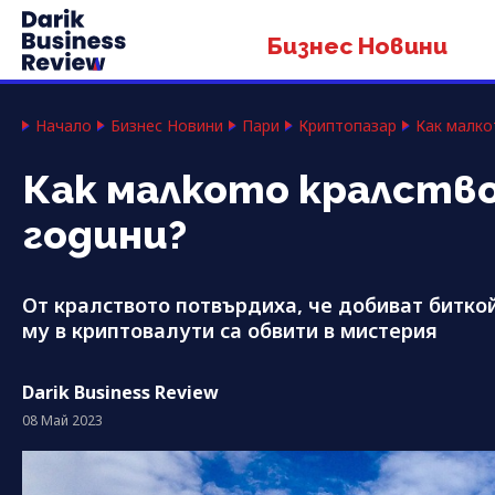
Бизнес Новини
Начало
Бизнес Новини
Пари
Криптопазар
Как малко
Как малкото кралств
години?
От кралството потвърдиха, че добиват битко
му в криптовалути са обвити в мистерия
Darik Business Review
08 Май 2023