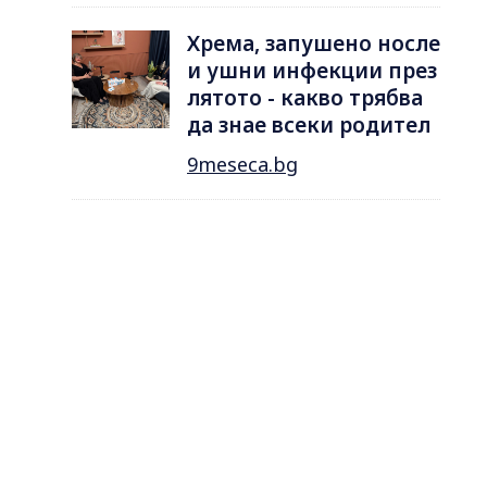
Хрема, запушено носле
и ушни инфекции през
лятотo - какво трябва
да знае всеки родител
9meseca.bg