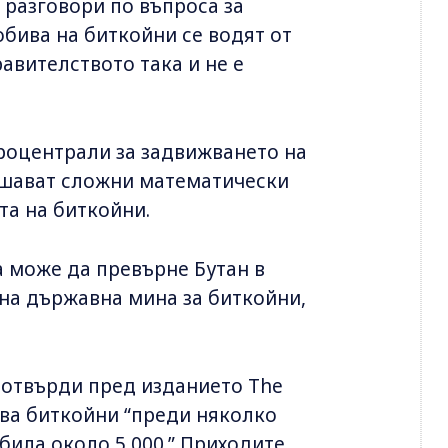
 разговори по въпроса за
бива на биткойни се водят от
авителството така и не е
троцентрали за задвижването на
решават сложни математически
та на биткойни.
а може да превърне Бутан в
ена държавна мина за биткойни,
потвърди пред изданието The
ива биткойни “преди няколко
била около 5 000.” Приходите