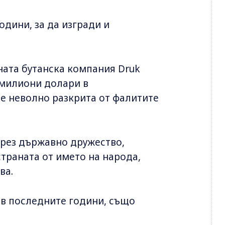
дини, за да изгради и
ната бутанска компания Druk
 милиони долари в
ше неволно разкрита от фалитите
през държавно дружество,
страната от името на народа,
ва.
 в последните години, също