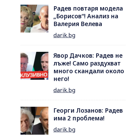
Радев повтаря модела
„Борисов“! Анализ на
Валерия Велева
darik.bg
Явор Дачков: Радев не
лъже! Само раздухват
много скандали около
него!
darik.bg
Георги Лозанов: Радев
има 2 проблема!
darik.bg