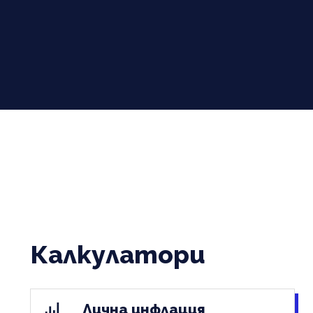
Калкулатори
Лична инфлация