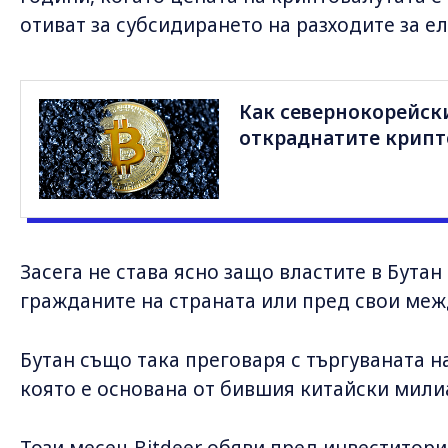
отиват за субсидирането на разходите за е
Как севернокорейск
откраднатите крипт
Засега не става ясно защо властите в Бутан
гражданите на страната или пред свои ме
Бутан също така преговаря с търгуваната н
която е основана от бившия китайски мили
Този месец Bitdeer обяви пред инвеститори