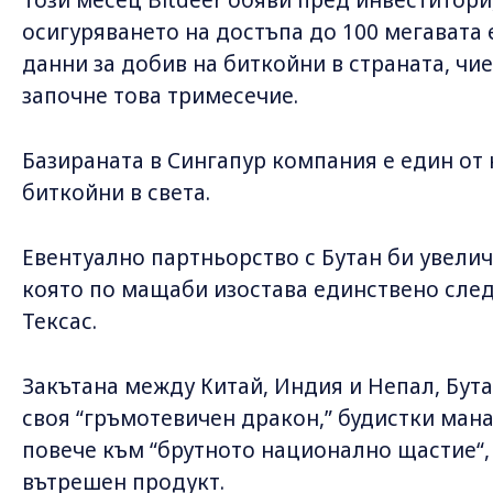
осигуряването на достъпа до 100 мегавата 
данни за добив на биткойни в страната, чи
започне това тримесечие.
Базираната в Сингапур компания е един от 
биткойни в света.
Евентуално партньорство с Бутан би увелич
която по мащаби изостава единствено след ф
Тексас.
Закътана между Китай, Индия и Непал, Бута
своя “гръмотевичен дракон,” будистки ман
повече към “брутното национално щастие“,
вътрешен продукт.