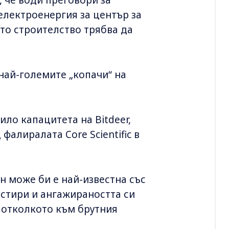
електроенергия за център за
ето строителство трябва да
най-големите „копачи“ на
ило капацитета на Bitdeer,
алиралата Core Scientific в
н може би е най-известна със
астири и ангажираността си
 отколкото към брутния