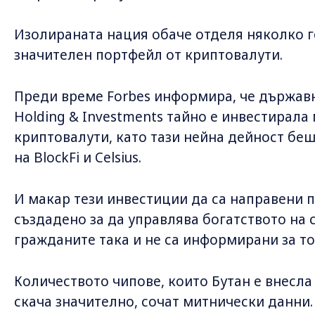
Изолираната нация обаче отделя няколко го
значителен портфейл от криптовалути.
Преди време Forbes информира, че държав
Holding & Investments тайно е инвестирала
криптовалути, като тази нейна дейност бе
на BlockFi и Celsius.
И макар тези инвестиции да са направени 
създадено за да управлява богатството на 
гражданите така и не са информирани за то
Количеството чипове, които Бутан е внесла
скача значително, сочат митнически данни.