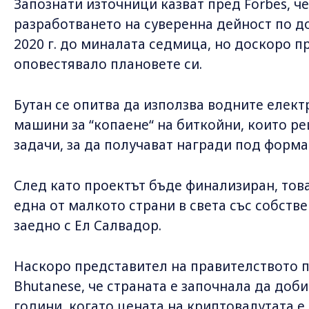
Запознати източници казват пред Forbes, че
разработването на суверенна дейност по до
2020 г. до миналата седмица, но доскоро пр
оповестявало плановете си.
Бутан се опитва да използва водните елек
машини за “копаене“ на биткойни, които 
задачи, за да получават награди под форма
След като проектът бъде финализиран, тов
една от малкото страни в света със собств
заедно с Ел Салвадор.
Наскоро представител на правителството 
Bhutanese, че страната е започнала да доб
години, когато цената на криптовалутата е 