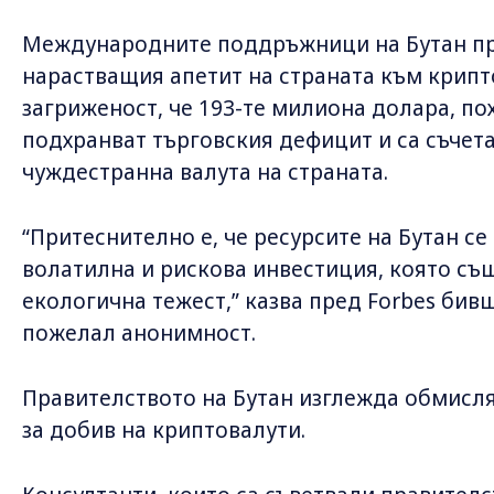
Международните поддръжници на Бутан п
нарастващия апетит на страната към крипт
загриженост, че 193-те милиона долара, п
подхранват търговския дефицит и са съчета
чуждестранна валута на страната.
“Притеснително е, че ресурсите на Бутан се
волaтилна и рискова инвестиция, която съ
екологична тежест,” казва пред Forbes би
пожелал анонимност.
Правителството на Бутан изглежда обмисля
за добив на криптовалути.