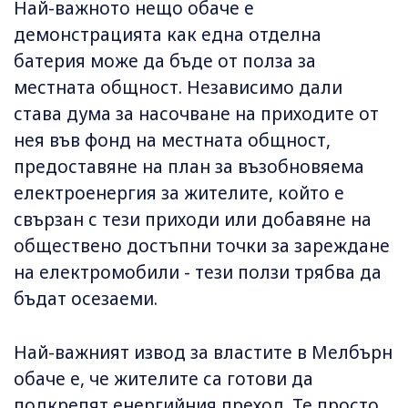
Най-важното нещо обаче е
демонстрацията как една отделна
батерия може да бъде от полза за
местната общност. Независимо дали
става дума за насочване на приходите от
нея във фонд на местната общност,
предоставяне на план за възобновяема
електроенергия за жителите, който е
свързан с тези приходи или добавяне на
обществено достъпни точки за зареждане
на електромобили - тези ползи трябва да
бъдат осезаеми.
Най-важният извод за властите в Мелбърн
обаче е, че жителите са готови да
подкрепят енергийния преход. Те просто