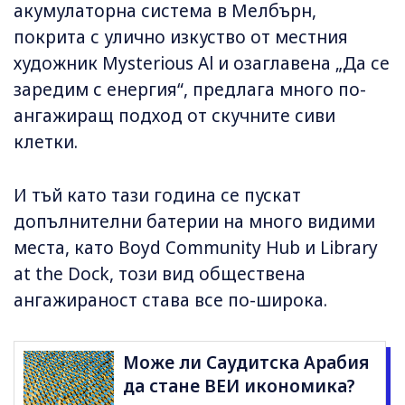
акумулаторна система в Мелбърн,
покрита с улично изкуство от местния
художник Mysterious Al и озаглавена „Да се
заредим с енергия“, предлага много по-
ангажиращ подход от скучните сиви
клетки.
И тъй като тази година се пускат
допълнителни батерии на много видими
места, като Boyd Community Hub и Library
at the Dock, този вид обществена
ангажираност става все по-широка.
Може ли Саудитска Арабия
да стане ВЕИ икономика?