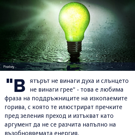
Pixabay
"В
ятърът не винаги духа и слънцето
не винаги грее" - това е любима
фраза на поддръжниците на изкопаемите
горива, с която те илюстрират пречките
пред зеления преход и изтъкват като
аргумент да не се разчита напълно на
възобновяемата енергия.