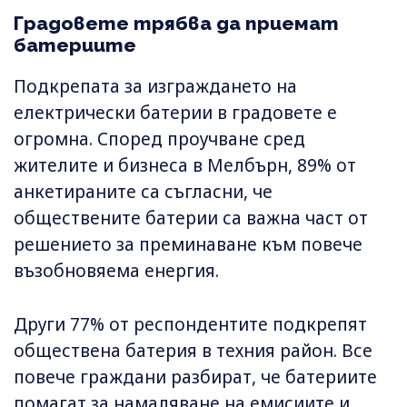
Градовете трябва да приемат
батериите
Подкрепата за изграждането на
електрически батерии в градовете е
огромна. Според проучване сред
жителите и бизнеса в Мелбърн, 89% от
анкетираните са съгласни, че
обществените батерии са важна част от
решението за преминаване към повече
възобновяема енергия.
Други 77% от респондентите подкрепят
обществена батерия в техния район. Все
повече граждани разбират, че батериите
помагат за намаляване на емисиите и