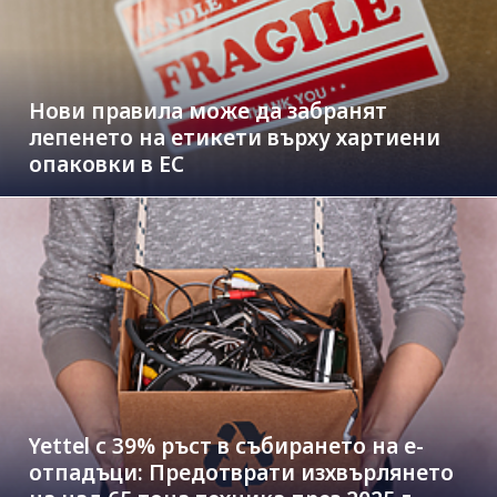
Нови правила може да забранят
лепенето на етикети върху хартиени
опаковки в ЕС
Yettel с 39% ръст в събирането на е-
отпадъци: Предотврати изхвърлянето