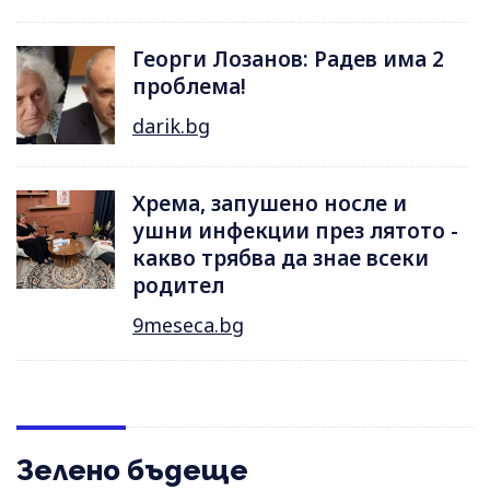
Георги Лозанов: Радев има 2
проблема!
darik.bg
Хрема, запушено носле и
ушни инфекции през лятотo -
какво трябва да знае всеки
родител
9meseca.bg
Зелено бъдеще