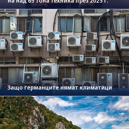
на над 65 тона техника през 2025 г.
Защо германците нямат климатици