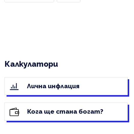
Калкулатори
Лична инфлация
Кога ще стана богат?