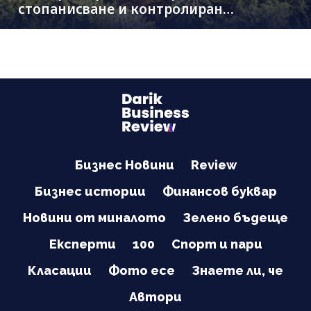
стопанисване и контролиран
дърводобив
Бизнес Новини
Review
Бизнес истории
Финансов буквар
Новини от миналото
Зелено бъдеще
Експерти
100
Спорт и пари
Класации
Фото есе
Знаете ли, че
Автори