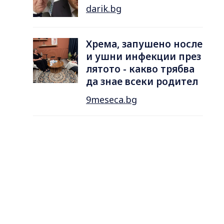
darik.bg
Хрема, запушено носле
и ушни инфекции през
лятотo - какво трябва
да знае всеки родител
9meseca.bg