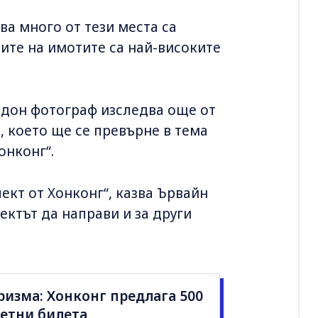
ва много от тези места са
ните на имотите са най-високите
ндон фотограф изследва още от
, което ще се превърне в тема
онконг“.
ект от Хонконг“, казва Ървайн
оектът да направи и за други
ризма: Хонконг предлага 500
летни билета