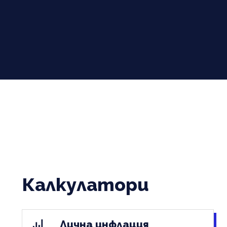
Калкулатори
Лична инфлация