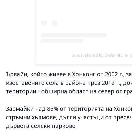
A post shared by Stefan Irvine (
Ървайн, който живее в Хонконг от 2002 г., з
изоставените села в района през 2012 г., 
територии - обширна област на север от гр
Заемайки над 85% от територията на Хонкон
стръмни хълмове, дълги участъци от пресеч
дървета селски паркове.