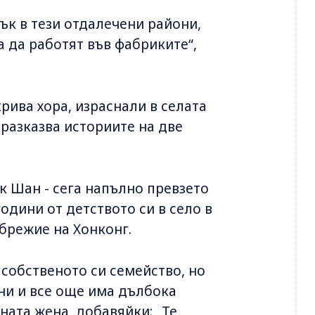
ък в тези отдалечени райони,
за да работят във фабриките“,
рива хора, израснали в селата
 разказва историите на две
ук Шан - сега напълно превзето
одини от детството си в село в
брежие на Хонконг.
 собственото си семейство, но
ини и все още има дълбока
дната жена, добавяйки: „Те