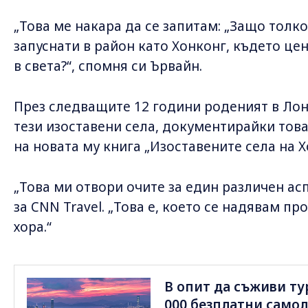
„Това ме накара да се запитам: „Защо толко
запуснати в район като Хонконг, където це
в света?“, спомня си Ървайн.
През следващите 12 години роденият в Ло
тези изоставени села, документирайки това
на новата му книга „Изоставените села на Х
„Това ми отвори очите за един различен асп
за CNN Travel. „Това е, което се надявам пр
хора.“
В опит да съживи ту
000 безплатни само