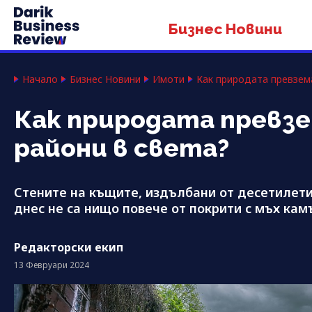
Бизнес Новини
Начало
Бизнес Новини
Имоти
Как природата превзема
Как природата превзе
райони в света?
Стените на къщите, издълбани от десетилети
днес не са нищо повече от покрити с мъх кам
Редакторски екип
13 Февруари 2024