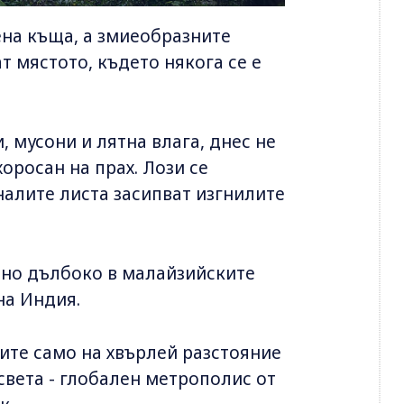
ена къща, а змиеобразните
 мястото, където някога се е
, мусони и лятна влага, днес не
оросан на прах. Лози се
налите листа засипват изгнилите
тно дълбоко в малайзийските
на Индия.
ите само на хвърлей разстояние
 света - глобален метрополис от