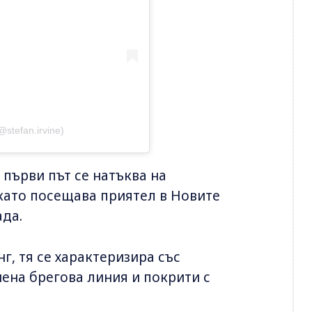
@stefan.irvine)
а първи път се натъква на
докато посещава приятел в Новите
ада.
г, тя се характеризира със
ена брегова линия и покрити с