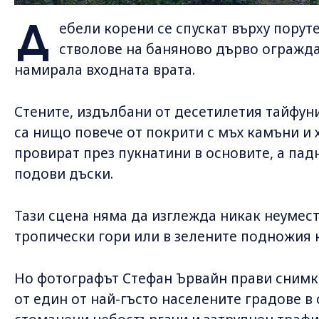
Д
ебели корени се спускат върху порут
стволове на баняново дърво ограждат
намирала входната врата.
Стените, издълбани от десетилетия тайфуни
са нищо повече от покрити с мъх камъни и х
провират през пукнатини в основите, а пад
подови дъски.
Тази сцена няма да изглежда никак неумес
тропически гори или в зелените подножия 
Но фотографът Стефан Ървайн прави снимк
от един от най-гъсто населените градове в