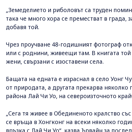
„Земеделието и риболовът са труден помин
така че много хора се преместват в града, 
добавя той.
Чрез проучване 48-годишният фотограф отк
или с роднини, живеещи там. В книгата той
жени, свързани с изоставени села.
Бащата на едната е израснал в село Уонг Ч
от природата, а другата прекарва няколко г
района Лай Чи Уо, на североизточното край
„Сега тя живее в Обединеното кралство със
се връща в Хонгконг на всеки няколко год
връзка с Лай Чи Уо“, казва Ървайн за после