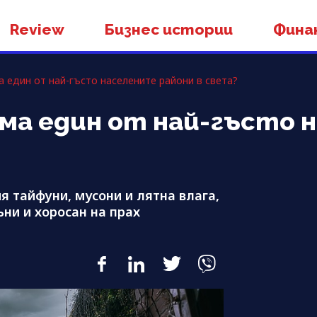
Review
Бизнес истории
Фина
 един от най-гъсто населените райони в света?
ма един от най-гъсто 
я тайфуни, мусони и лятна влага,
ъни и хоросан на прах