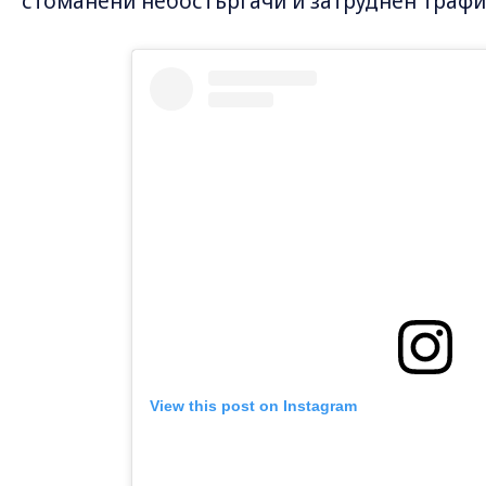
стоманени небостъргачи и затруднен трафи
View this post on Instagram