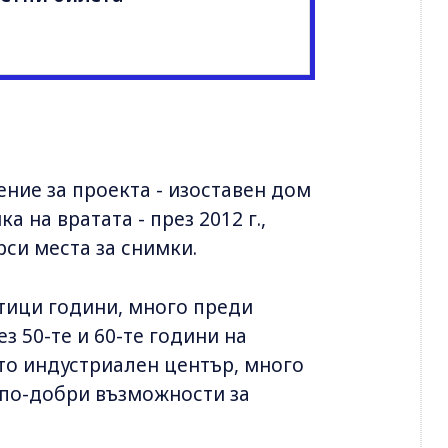
ние за проекта - изоставен дом
 на вратата - през 2012 г.,
рси места за снимки.
отици години, много преди
з 50-те и 60-те години на
ато индустриален център, много
 по-добри възможности за