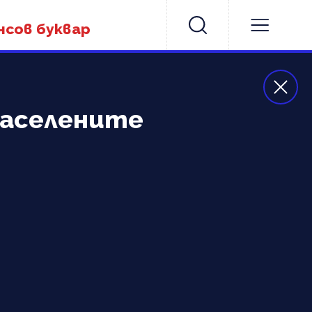
нсов буквар
населените