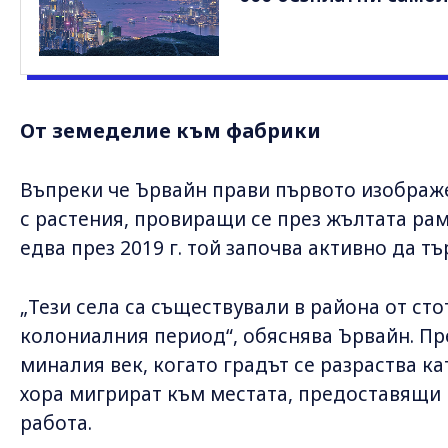
От земеделие към фабрики
Въпреки че Ървайн прави първото изображе
с растения, провиращи се през жълтата рамка
едва през 2019 г. той започва активно да тъ
„Тези села са съществували в района от ст
колониалния период“, обяснява Ървайн. Пре
миналия век, когато градът се разраства к
хора мигрират към местата, предоставящи
работа.