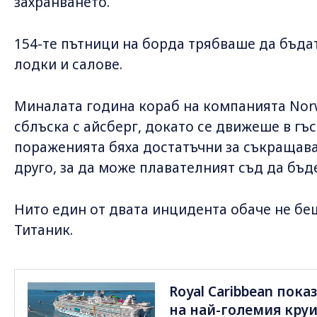
захранването.
154-те пътници на борда трябваше да бъда
лодки и салове.
Миналата година кораб на компанията Norwe
сблъска с айсберг, докато се движеше в гъс
пораженията бяха достатъчни за съкращава
друго, за да може плавателният съд да бъд
Нито един от двата инцидента обаче не бе
Титаник.
Royal Caribbean пок
на най-големия круи