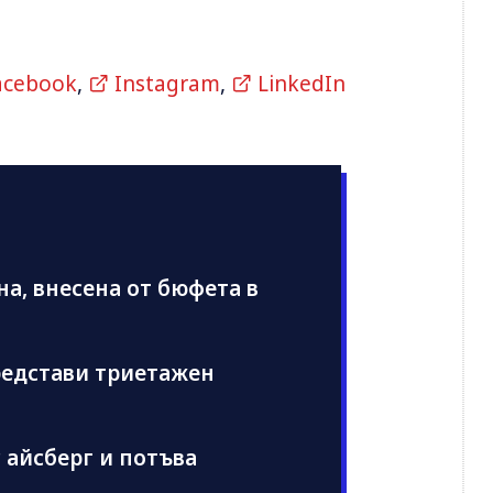
acebook
,
Instagram
,
LinkedIn
на, внесена от бюфета в
 представи триетажен
 с айсберг и потъва