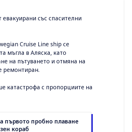
т евакуирани със спасителни
gian Cruise Line ship се
та мъгла в Аляска, като
не на пътуването и отмяна на
е ремонтиран.
ше катастрофа с пропорциите на
аза първото пробно плаване
зен кораб