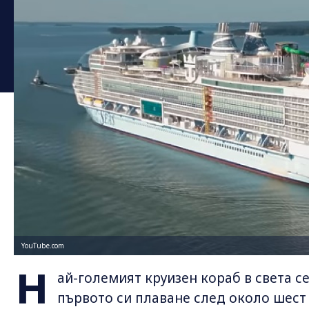
YouTube.com
Н
ай-големият круизен кораб в света се
първото си плаване след около шест