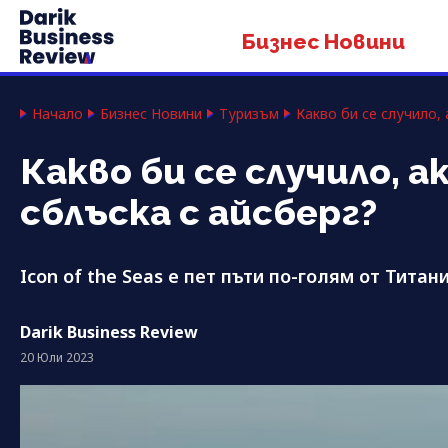
Бизнес Новини
Начало
Бизнес Новини
Туризъм
Какво би се случило,
Какво би се случило, 
сблъска с айсберг?
Icon of the Seas е пет пъти по-голям от Титан
Darik Business Review
20 Юли 2023