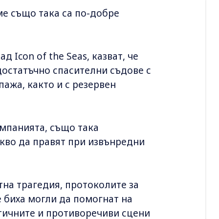
ме също така са по-добре
д Icon of the Seas, казват, че
достатъчно спасителни съдове с
пажа, както и с резервен
омпанията, също така
акво да правят при извънредни
тна трагедия, протоколите за
 биха могли да помогнат на
тичните и противоречиви сцени