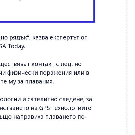
о рядък“, казва експертът от
A Today.
ествяват контакт с лед, но
чи физически поражения или в
те му за плавания.
ологии и сателитно следене, за
енстването на GPS технологиите
също направиха плаването по-