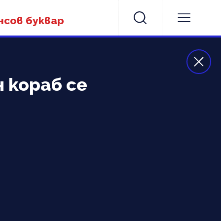
нсов буквар
н кораб се