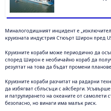
Миналогодишният инцидент е „изключителн
круизната индустрия Стюърт Широн пред US
Круизните кораби може периодично да осъщ
според Широн е необичайно кораб да полу
резултат на това да бъдат промени планове
Круизните кораби разчитат на радарни техн
да избягват сблъсъци с айсберги. Усъвърш
и патрулирането на океаните от самолети 
безопасно, но винаги има малък риск.