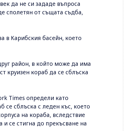
век да не си зададе въпроса
ъде сполетян от същата съдба,
ава в Карибския басейн, което
руг район, в който може да има
т круизен кораб да се сблъска
ork Times определи като
б се сблъска с леден къс, което
орпуса на кораба, вследствие
 и се стигна до прекъсване на