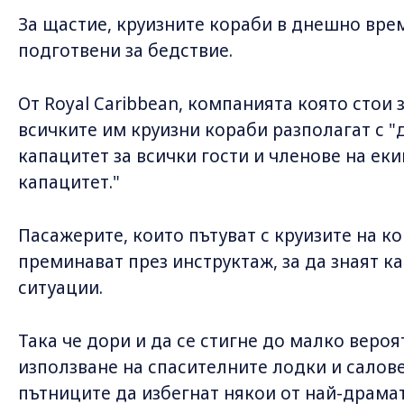
За щастие, круизните кораби в днешно вре
подготвени за бедствие.
От Royal Caribbean, компанията която стои за
всичките им круизни кораби разполагат с "
капацитет за всички гости и членове на еки
капацитет."
Пасажерите, които пътуват с круизите на к
преминават през инструктаж, за да знаят к
ситуации.
Така че дори и да се стигне до малко вероя
използване на спасителните лодки и салове
пътниците да избегнат някои от най-драма