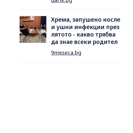
Хрема, запушено носле
и ушни инфекции през
лятотo - какво трябва
да знае всеки родител
9meseca.bg