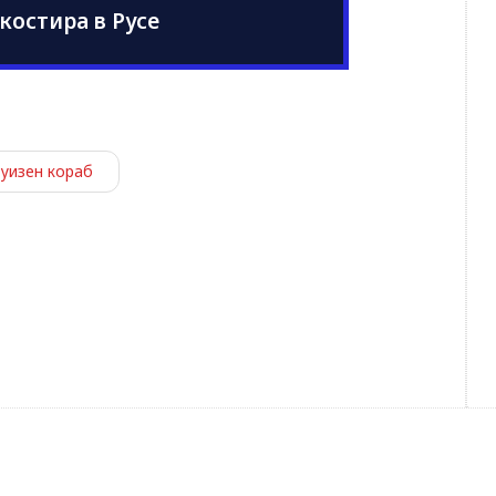
костира в Русе
руизен кораб