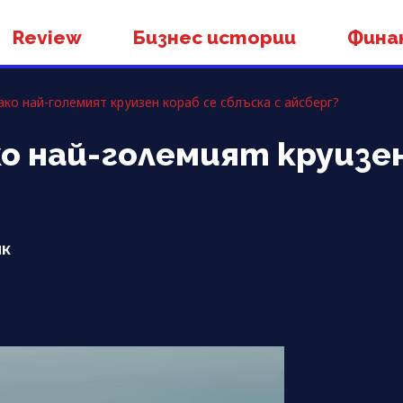
Review
Бизнес истории
Фина
 ако най-големият круизен кораб се сблъска с айсберг?
ако най-големият круизе
ик