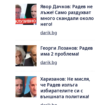
Явор Дачков: Радев не
лъже! Само раздухват
много скандали около
него!
darik.bg
Георги Лозанов: Радев
има 2 проблема!
darik.bg
Харизанов: Не мисля,
че Радев излъга
избирателите си с
външната политика!
darik.bg