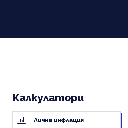
Калкулатори
Лична инфлация