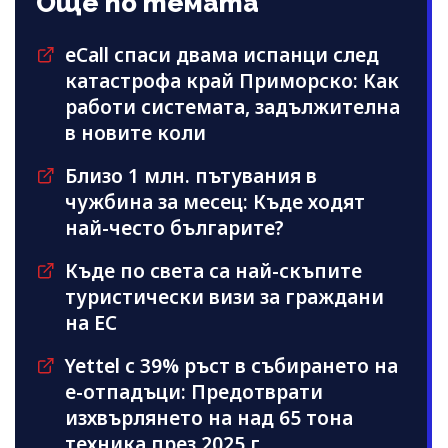
Още по темата
eCall спаси двама испанци след
катастрофа край Приморско: Как
работи системата, задължителна
в новите коли
Близо 1 млн. пътувания в
чужбина за месец: Къде ходят
най-често българите?
Къде по света са най-скъпите
туристически визи за граждани
на ЕС
Yettel с 39% ръст в събирането на
е-отпадъци: Предотврати
изхвърлянето на над 65 тона
техника през 2025 г.