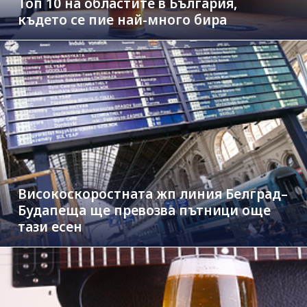
Топ 10 на областите в България,
където се пие най-много бира
Високоскоростната жп линия Белград–
Будапеща ще превозва пътници още
тази есен