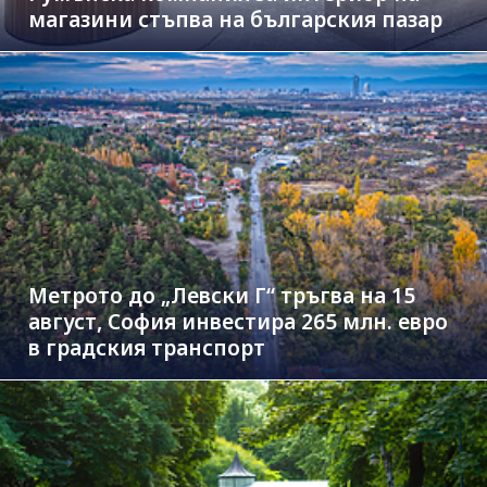
магазини стъпва на българския пазар
Метрото до „Левски Г“ тръгва на 15
август, София инвестира 265 млн. евро
в градския транспорт