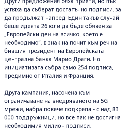
Други предложения бяха приети, но пък
успяха да съберат достатъчно подписи, за
да продължат напред. Един такъв случай
беше идеята 26 юли да бъде обявен за
„Европейски ден на всичко, което е
необходимо“, в знак на почит към реч на
бившия президент на Европейската
централна банка Марио Драги. Но
инициативата събра само 254 подписа,
предимно от Италия и Франция.
Друга кампания, насочена към
ограничаване на внедряването на 5G
мрежи, набра повече подкрепа - с над 83
000 поддръжници, но все пак не достигна
необходимия милион подписи.