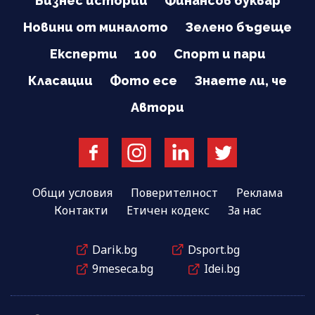
Бизнес истории
Финансов буквар
Новини от миналото
Зелено бъдеще
Експерти
100
Спорт и пари
Класации
Фото есе
Знаете ли, че
Автори
Общи условия
Поверителност
Реклама
Контакти
Етичен кодекс
За нас
Darik.bg
Dsport.bg
9meseca.bg
Idei.bg