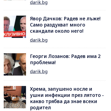
darik.bg
Явор Дачков: Радев не лъже!
Само раздухват много
скандали около него!
darik.bg
Георги Лозанов: Радев има 2
проблема!
darik.bg
Хрема, запушено носле и
ушни инфекции през лятотo -
какво трябва да знае всеки
родител