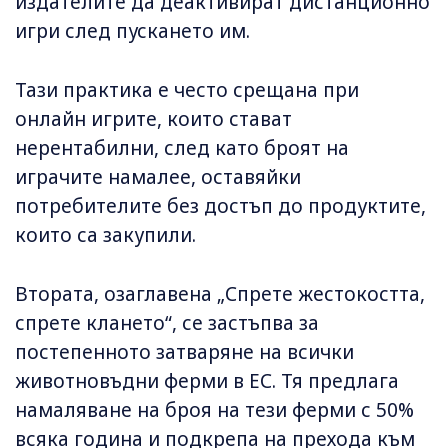
издателите да деактивират дистанционно
игри след пускането им.
Тази практика е често срещана при
онлайн игрите, които стават
нерентабилни, след като броят на
играчите намалее, оставяйки
потребителите без достъп до продуктите,
които са закупили.
Втората, озаглавена „Спрете жестокостта,
спрете клането“, се застъпва за
постепенното затваряне на всички
животновъдни ферми в ЕС. Тя предлага
намаляване на броя на тези ферми с 50%
всяка година и подкрепа на прехода към