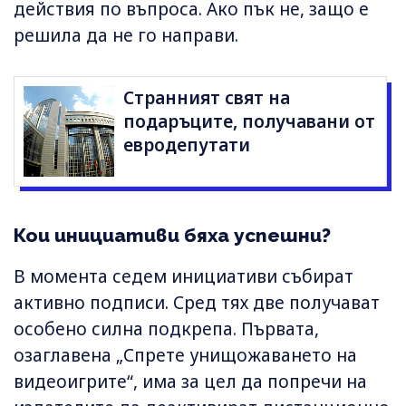
действия по въпроса. Ако пък не, защо е
решила да не го направи.
Странният свят на
подаръците, получавани от
евродепутати
Кои инициативи бяха успешни?
В момента седем инициативи събират
активно подписи. Сред тях две получават
особено силна подкрепа. Първата,
озаглавена „Спрете унищожаването на
видеоигрите“, има за цел да попречи на