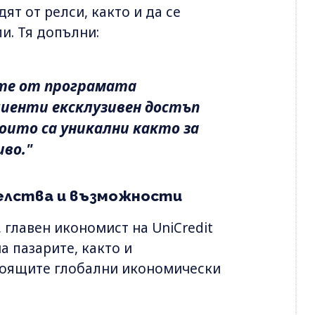
ят от релси, както и да се
и. Тя допълни:
ете от програмата
клиенти ексклузивен достъп
оито са уникални както за
иво."
елства и възможности
 главен икономист на UniCredit
а пазарите, както и
тоящите глобални икономически