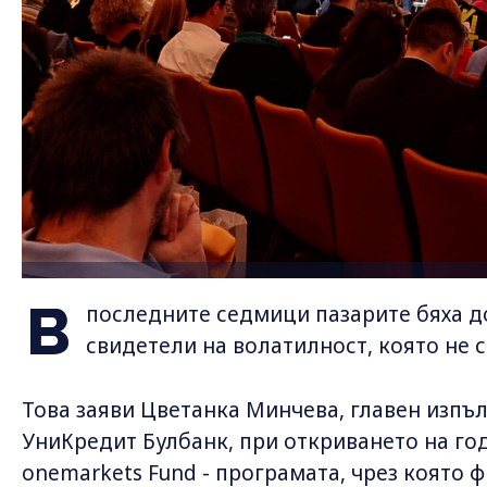
В
последните седмици пазарите бяха д
свидетели на волатилност, която не 
Това заяви Цветанка Минчева, главен изпъ
УниКредит Булбанк, при откриването на г
onemarkets Fund - програмата, чрез която 