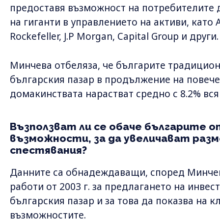
предоставя възможност на потребителите д
на гиганти в управлението на активи, като Am
Rockefeller, J.P Morgan, Capital Group и други.
Минчева отбеляза, че българите традицион
българския пазар в продължение на повече
домакинствата нарастват средно с 8.2% вся
Възползват ли се обаче българите 
възможности, за да увеличават раз
спестявания?
Данните са обнадеждаващи, според Минчев
работи от 2003 г. за предлагането на инве
българския пазар и за това да показва на к
възможностите.