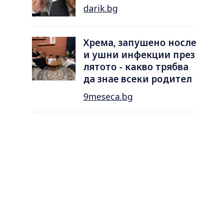
darik.bg
Хрема, запушено носле
и ушни инфекции през
лятотo - какво трябва
да знае всеки родител
9meseca.bg