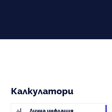
Калкулатори
Лична инфлация