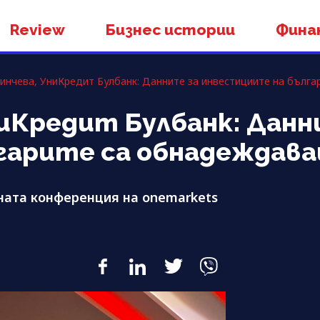
Review
Бизнес истории
Фина
инчева, УниКредит Булбанк: Данните за инвестициите на бълг
иКредит Булбанк: Данн
гарите са обнадеждав
ната конференция на onemarkets