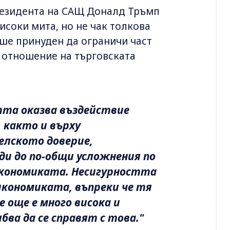
резидента на САЩ Доналд Тръмп
исоки мита, но не чак толкова
еше принуден да ограничи част
о отношение на търговската
тта оказва въздействие
 както и върху
елското доверие,
и до по-общи усложнения по
икономиката. Несигурността
икономиката, въпреки че тя
 още е много висока и
ва да се справят с това."