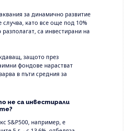
чаквания за динамично развитие
е случва, като все още под 10%
о разполагат, са инвестирани на
ждаващ, защото през
заимни фондове нарастват
варва в пъти средния за
то не са инвестирали
ите?
кс S&P500, например, е
ните 5 г. - с 13.6%, отбеляза