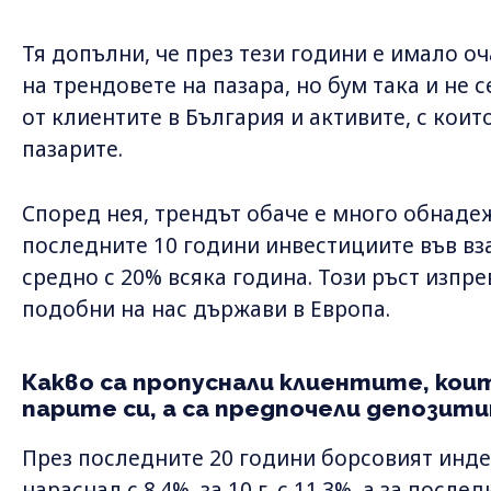
Тя допълни, че през тези години е имало о
на трендовете на пазара, но бум така и не с
от клиентите в България и активите, с коит
пазарите.
Според нея, трендът обаче е много обнаде
последните 10 години инвестициите във в
средно с 20% всяка година. Този ръст изпре
подобни на нас държави в Европа.
Какво са пропуснали клиентите, кои
парите си, а са предпочели депозит
През последните 20 години борсовият инде
нараснал с 8.4%, за 10 г. с 11.3%, а за послед