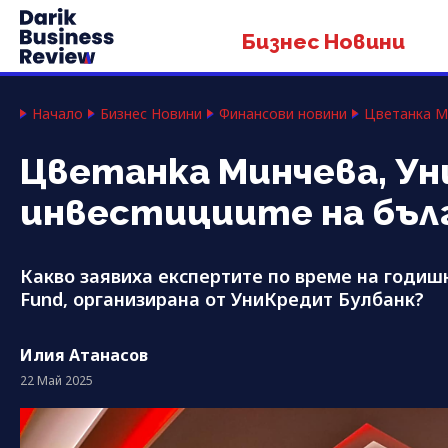
Бизнес Новини
Начало
Бизнес Новини
Финансови новини
Цветанка М
Цветанка Минчева, Ун
инвестициите на бъл
Какво заявиха експертите по време на годиш
Fund, организирана от УниКредит Булбанк?
Илия Атанасов
22 Май 2025