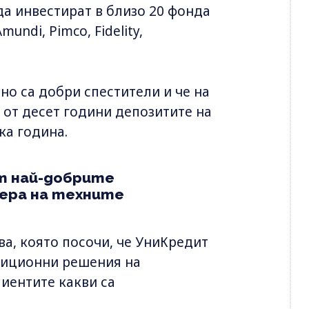
а инвестират в близо 20 фонда
undi, Pimco, Fidelity,
но са добри спестители и че на
 от десет години депозитите на
ка година.
от най-добрите
мера на техните
а, която посочи, че УниКредит
стиционни решения на
лиентите какви са