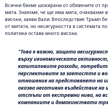
Всички бяхме шокирани от обявените от п
мита. Знаехме, че ще има мита, очаквахме в
високи, заяви Вали. Впоследствие Тръмп б
от митата, но несигурността в системата п
политика остава много висока.
"Това е важно, защото несигурнос
върху икономическата активност,
капиталовите разходи, потребит
перспективите за заетостта и вод
отношение на представянето на 
оказва негативно въздействие на 
отстъпи от екстремни нива, но все
компаниите и домакинствата тряб