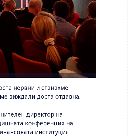
оста нервни и станахме
сме виждали доста отдавна.
лнителен директор на
одишната конференция на
финансовата институция