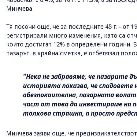
Минчева.
Тя посочи още, че за последните 45 г. - от 1
регистрирали много изменения, като са от
които достигат 12% в определени години. В
пазарът, в крайна сметка, е отбелязал пол
"Нека не забравяме, че пазарите д
историята показва, че спадовете 
обезпокоителна, пазарната волат
част от това да инвестираме на п
толкова страшна, а просто предс
Минчева заяви още, че предизвикателството