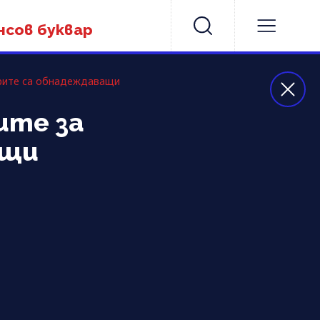
нсов буквар
арите са обнадеждаващи
ите за
ащи