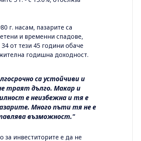
980 г. насам, пазарите са
четени и временни спадове,
 34 от тези 45 години обаче
ожителна годишна доходност.
ългосрочно са устойчиви и
не траят дълго. Макар и
илност е неизбежна и тя е
азарите. Много пъти тя не е
тавлява възможност."
 за инвеститорите е да не