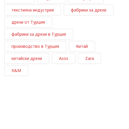
текстилна индустрия
фабрики за дрехи
дрехи от Турция
фабрики за дрехи в Турция
производство в Турция
Китай
китайски дрехи
Asos
Zara
Х&M