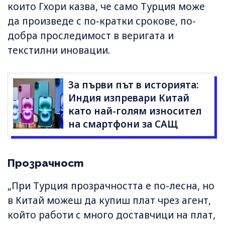
които Гхори казва, че само Турция може
да произведе с по-кратки срокове, по-
добра проследимост в веригата и
текстилни иновации.
За първи път в историята:
Индия изпревари Китай
като най-голям износител
на смартфони за САЩ
Прозрачност
„При Турция прозрачността е по-лесна, но
в Китай можеш да купиш плат чрез агент,
който работи с много доставчици на плат,