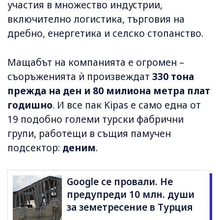
участия в множество индустрии,
включително логистика, търговия на
дребно, енергетика и селско стопанство.
Мащабът на компанията е огромен –
съоръженията ѝ произвеждат
330 тона
прежда на ден и 80 милиона метра плат
годишно
. И все пак Kipas е само една от
19 подобно големи турски фабрични
групи, работещи в същия памучен
подсектор:
деним
.
Google се провали. Не
предупреди 10 млн. души
за земетресение в Турция