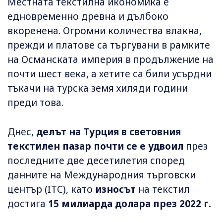
Местната текстилна икономика е
едновременно древна и дълбоко
вкоренена. Огромни количества влакна,
прежди и платове са търгувани в рамките
на Османската империя в продължение на
почти шест века, а хетите са били усърдни
тъкачи на турска земя хиляди години
преди това.
Днес,
делът на Турция в световния
текстилен пазар почти се е
удвоил
през
последните две десетилетия според
данните на Международния търговски
център (ITC), като
износът
на текстил
достига
15 милиарда долара през 2022 г.