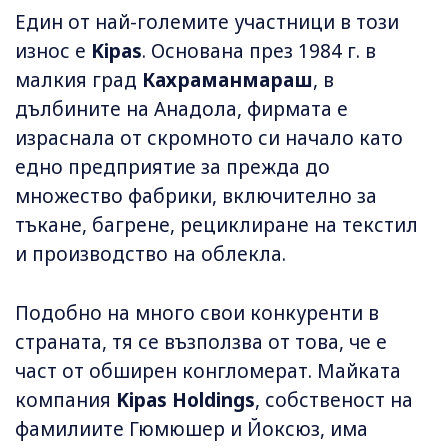
Един от най-големите участници в този
износ е
Kipas
. Основана през 1984 г. в
малкия град
Кахраманмараш
, в
дълбините на Анадола, фирмата е
израснала от скромното си начало като
едно предприятие за прежда до
множество фабрики, включително за
тъкане, багрене, рециклиране на текстил
и производство на облекла.
Подобно на много свои конкуренти в
страната, тя се възползва от това, че е
част от обширен конгломерат. Майката
компания
Kipas Holdings
, собственост на
фамилиите Гюмюшер и Йоксюз, има