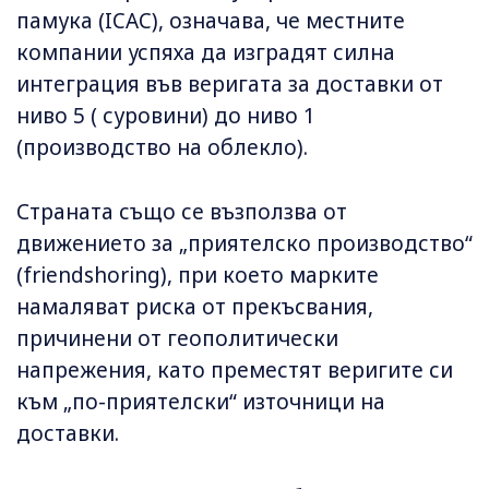
памука (ICAC), означава, че местните
компании успяха да изградят силна
интеграция във веригата за доставки от
ниво 5 ( суровини) до ниво 1
(производство на облекло).
Страната също се възползва от
движението за „приятелско производство“
(friendshoring), при което марките
намаляват риска от прекъсвания,
причинени от геополитически
напрежения, като преместят веригите си
към „по-приятелски“ източници на
доставки.