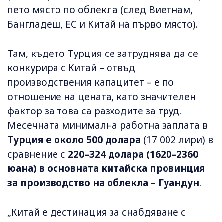
пето място по облекла (след Виетнам,
Бангладеш, ЕС и Китай на първо място).
Там, където Турция се затруднява да се
конкурира с Китай – отвъд
производствения капацитет – е по
отношение на цената, като значителен
фактор за това са разходите за труд.
Месечната минимална работна заплата в
Т
урция е около 500 долара
(17 002 лири) в
сравнение с
220–324 долара (1620–2360
юана) в основната китайска провинция
за производство на облекла – Гуандун
.
„Китай е дестинация за снабдяване с