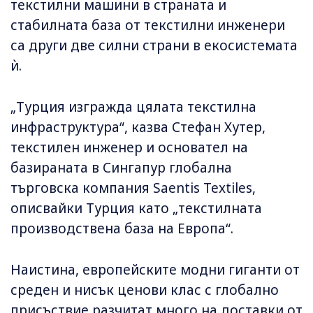
текстилни машини в страната и
стабилната база от текстилни инженери
са други две силни страни в екосистемата
ѝ.
„Турция изгражда цялата текстилна
инфраструктура“, казва Стефан Хутер,
текстилен инженер и основател на
базираната в Сингапур глобална
търговска компания Saentis Textiles,
описвайки Турция като „текстилната
производствена база на Европа“.
Наистина, европейските модни гиганти от
среден и нисък ценови клас с глобално
присъствие разчитат много на доставки от