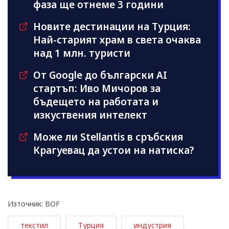
фаза ще отнеме 3 години
Новите дестинации на Турция:
Най-старият храм в света очаква
над 1 млн. туристи
От Google до български AI
стартъп: Иво Мичоров за
бъдещето на работата и
изкуствения интелект
Може ли Stellantis в сръбския
Крагуевац да устои на натиска?
Източник: BOF
текстил
Турция
индустрия