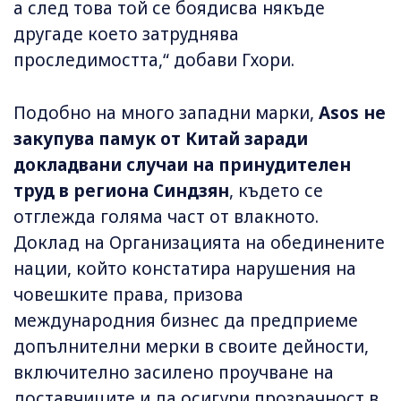
а след това той се боядисва някъде
другаде което затруднява
проследимостта,“ добави Гхори.
Подобно на много западни марки,
Asos не
закупува памук от Китай заради
докладвани случаи на принудителен
труд в региона Синдзян
, където се
отглежда голяма част от влакното.
Доклад на Организацията на обединените
нации, който констатира нарушения на
човешките права, призова
международния бизнес да предприеме
допълнителни мерки в своите дейности,
включително засилено проучване на
доставчиците и да осигури прозрачност в