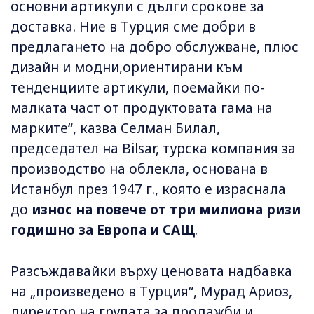
основни артикули с дълги срокове за
доставка. Ние в Турция сме добри в
предлагането на добро обслужване, плюс
дизайн и модни,ориентирани към
тенденциите артикули, поемайки по-
малката част от продуктовата гама на
марките“, казва Селман Билал,
председател на Bilsar, турска компания за
производство на облекла, основана в
Истанбул през 1947 г., която е израснала
до
износ на повече от три милиона ризи
годишно за Европа и САЩ
.
Разсъждавайки върху ценовата надбавка
на „произведено в Турция“, Мурад Ариоз,
директор на групата за продажби и