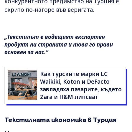
конкурентното предимство на Турция е
скрито по-нагоре във веригата.
„Текстилът е водещият експортен
продукт на страната и това го прави
основен за нас.“
Как турските марки LC
Waikiki, Koton и DeFacto
завладяха пазарите, където
Zara и H&M липсват
Текстилната икономика в Турция