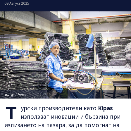
09 Август 2025
текстил / Pexels
Т
урски производители като
Kipas
използват иновации и бързина при
излизането на пазара, за да помогнат на