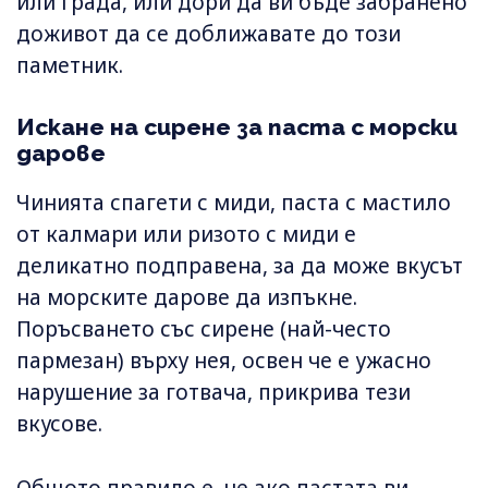
или града, или дори да ви бъде забранено
доживот да се доближавате до този
паметник.
Искане на сирене за паста с морски
дарове
Чинията спагети с миди, паста с мастило
от калмари или ризото с миди е
деликатно подправена, за да може вкусът
на морските дарове да изпъкне.
Поръсването със сирене (най-често
пармезан) върху нея, освен че е ужасно
нарушение за готвача, прикрива тези
вкусове.
Общото правило е, че ако пастата ви