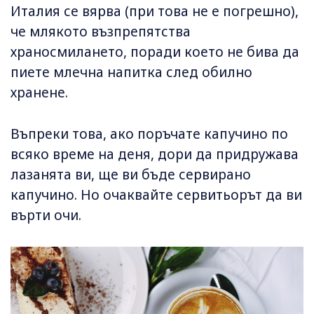
Италия се вярва (при това не е погрешно),
че млякото възпрепятства
храносмилането, поради което не бива да
пиете млечна напитка след обилно
хранене.
Въпреки това, ако поръчате капучино по
всяко време на деня, дори да придружава
лазанята ви, ще ви бъде сервирано
капучино. Но очаквайте сервитьорът да ви
върти очи.