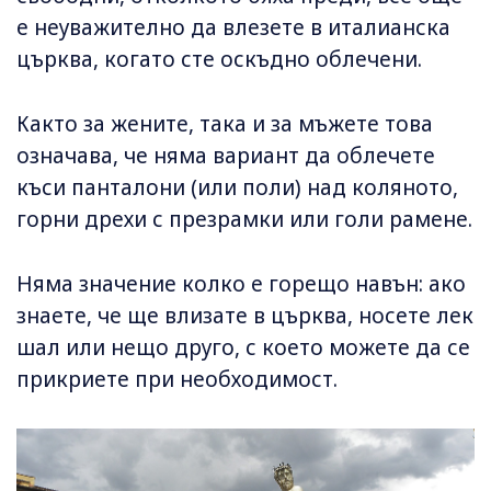
е неуважително да влезете в италианска
църква, когато сте оскъдно облечени.
Както за жените, така и за мъжете това
означава, че няма вариант да облечете
къси панталони (или поли) над коляното,
горни дрехи с презрамки или голи рамене.
Няма значение колко е горещо навън: ако
знаете, че ще влизате в църква, носете лек
шал или нещо друго, с което можете да се
прикриете при необходимост.