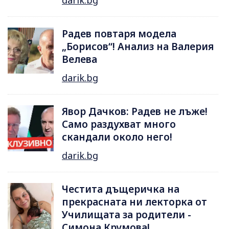
darik.bg
Радев повтаря модела
„Борисов“! Анализ на Валерия
Велева
darik.bg
Явор Дачков: Радев не лъже!
Само раздухват много
скандали около него!
darik.bg
Честита дъщеричка на
прекрасната ни лекторка от
Училищата за родители -
Симона Крумова!