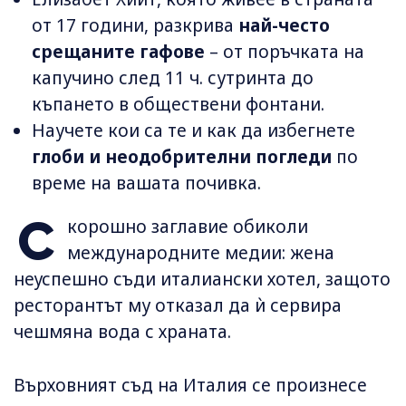
от 17 години, разкрива
най-често
срещаните гафове
– от поръчката на
капучино след 11 ч. сутринта до
къпането в обществени фонтани.
Научете кои са те и как да избегнете
глоби и неодобрителни погледи
по
време на вашата почивка.
С
корошно заглавие обиколи
международните медии: жена
неуспешно съди италиански хотел, защото
ресторантът му отказал да ѝ сервира
чешмяна вода с храната.
Върховният съд на Италия се произнесе