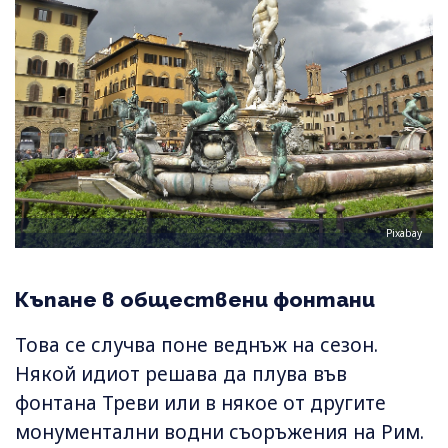
Pixabay
Къпане в обществени фонтани
Това се случва поне веднъж на сезон.
Някой идиот решава да плува във
фонтана Треви или в някое от другите
монументални водни съоръжения на Рим.