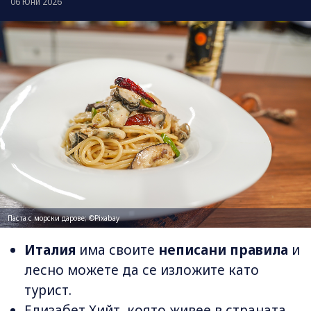
06 Юни 2026
Паста с морски дарове; ©Pixabay
Италия
има своите
неписани правила
и
лесно можете да се изложите като
турист.
Елизабет Хийт, която живее в страната