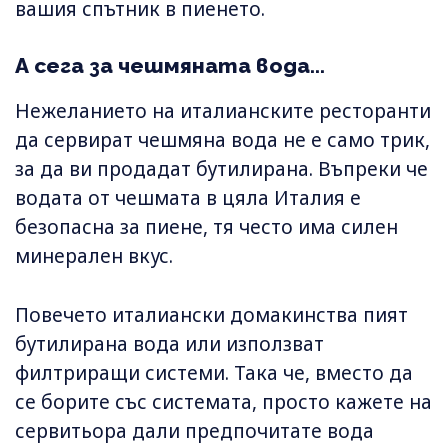
вашия спътник в пиенето.
А сега за чешмяната вода...
Нежеланието на италианските ресторанти
да сервират чешмяна вода не е само трик,
за да ви продадат бутилирана. Въпреки че
водата от чешмата в цяла Италия е
безопасна за пиене, тя често има силен
минерален вкус.
Повечето италиански домакинства пият
бутилирана вода или използват
филтриращи системи. Така че, вместо да
се борите със системата, просто кажете на
сервитьора дали предпочитате вода