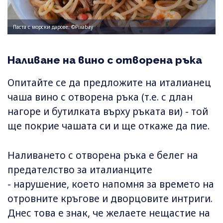
Паста с морски дарове; ©Pixabay
Наливане на вино с отворена ръка
Опитайте се да предложите на италианец
чаша вино с отворена ръка (т.е. с длан
нагоре и бутилката върху ръката ви) - той
ще покрие чашата си и ще откаже да пие.
Наливането с отворена ръка е белег на
предателство за италианците
- нарушение, което напомня за времето на
отровните кръгове и дворцовите интриги.
Днес това е знак, че желаете нещастие на