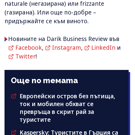
naturale (негазирана) или frizzante
(газирана). Или още по-добре –
придържайте се към виното.
Новините на Darik Business Review във
Facebook
,
Instagram
,
LinkedIn
и
Twitter
!
Още по темата
Европейски остров без пътища,
ток и мобилен обхват се
превръща в скрит рай за
туристите
Kaspersky: Туристите в Гърция са