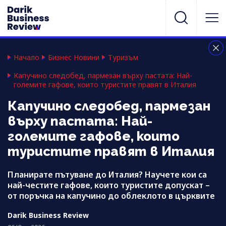
Начало
Бизнес Новини
Туризъм
Капучино следобед, пармезан върху пастата: Най-
големите гафове, които туристите правят в Италия
Капучино следобед, пармезан
върху пастата: Най-
големите гафове, които
туристите правят в Италия
Планирате пътуване до Италия? Научете кои са
най-честите гафове, които туристите допускат –
от поръчка на капучино до облеклото в църквите
Darik Business Review