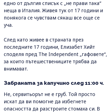
едно от дългия списък с „не прави така“
неща в Италия. Живея тук от 17 години и
понякога се чувствам сякаш все още се
уча.
След като живее в страната през
последните 17 години, Елизабет Хийт
споделя пред The Independent „гафовете“,
за които пътешествениците трябва да
внимават.
Забраната за капучино след 11:00 ч.
Не, сервитьорът не е груб. Той просто
искат да ви помогне да избегнете
опасността да разстроите стомаха си. В