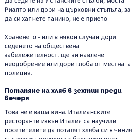
Да седите на Испанските стълби, моста
Риалто или дори на църковни стъпъла, за
да си хапнете панино, не е прието.
Храненето - или в някои случаи дори
седенето на обществена
забележителност, ще ви навлече
неодобрение или дори глоба от местната
полиция.
Потапяне на хляб в зехтин преди
вечеря
Това не е ваша вина. Италианските
ресторанти извън Италия са научили
посетителите да потапят хляба си в чиния
със зехтин, понякога с балсамов оцет,