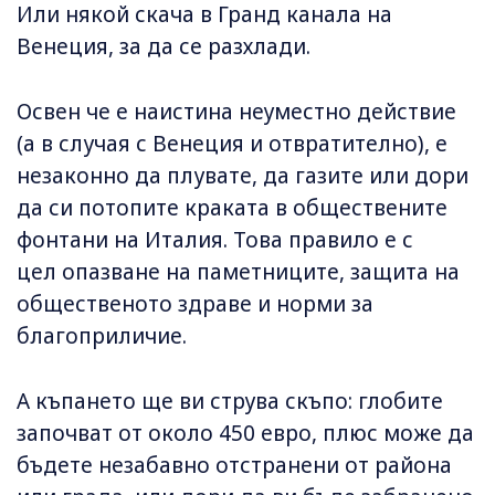
Или някой скача в Гранд канала на
Венеция, за да се разхлади.
Освен че е наистина неуместно действие
(а в случая с Венеция и отвратително), е
незаконно да плувате, да газите или дори
да си потопите краката в обществените
фонтани на Италия. Това правило е с
цел опазване на паметниците, защита на
общественото здраве и норми за
благоприличие.
А къпането ще ви струва скъпо: глобите
започват от около 450 евро, плюс може да
бъдете незабавно отстранени от района