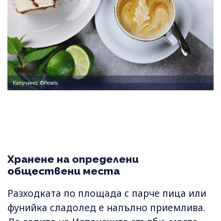
Капучино; ©Pexels
Хранене на определени
обществени места
Разходката по площада с парче пица или
фунийка сладолед е напълно приемлива.