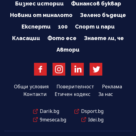
Бизнес истории
Финансов буквар
Новини от миналото
Зелено бъдеще
Експерти
100
Спорт и пари
Класации
Фото есе
Знаете ли, че
Автори
Общи условия
Поверителност
Реклама
Контакти
Етичен кодекс
За нас
Darik.bg
Dsport.bg
9meseca.bg
Idei.bg