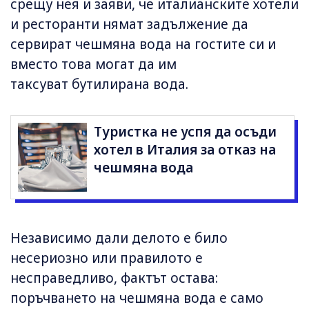
срещу нея и заяви, че италианските хотели
и ресторанти нямат задължение да
сервират чешмяна вода на гостите си и
вместо това могат да им
таксуват бутилирана вода.
Туристка не успя да осъди
хотел в Италия за отказ на
чешмяна вода
Независимо дали делото е било
несериозно или правилото е
несправедливо, фактът остава:
поръчването на чешмяна вода е само