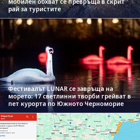
мобилен обхват се превръща в скрит
рай за туристите
Фестивалът LUNAR се завръща на
морето: 17 светлинни творби грейват в
пет курорта по Южното Черноморие