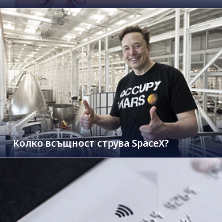
Колко всъщност струва SpaceX?