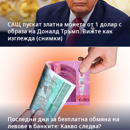
САЩ пускат златна монета от 1 долар с
образа на Доналд Тръмп. Вижте как
изглежда (снимки)
Последни дни за безплатна обмяна на
левове в банките: Какво следва?