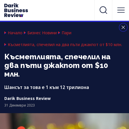
Начало
Бизнес Новини
Пари
Късметлията, спечелил на два пъти джакпот от $10 млн.
Късметлията, спечелил на
два пъти джакпот от $10
млн.
Шансът за това е 1 към 12 трилиона
Darik Business Review
31 Декември 2023