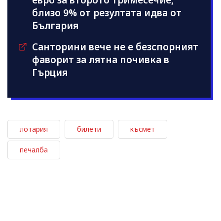
близо 9% от резултата идва от
България
Санторини вече не е безспорният
фаворит за лятна почивка в
Гърция
лотария
билети
късмет
печалба