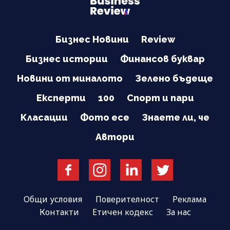
Бизнес Новини
Review
Бизнес истории
Финансов буквар
Новини от миналото
Зелено бъдеще
Експерти
100
Спорт и пари
Класации
Фото есе
Знаете ли, че
Автори
Общи условия
Поверителност
Реклама
Контакти
Етичен кодекс
За нас