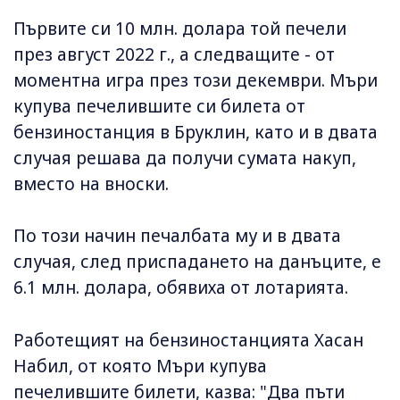
Първите си 10 млн. долара той печели
през август 2022 г., а следващите - от
моментна игра през този декември. Мъри
купува печелившите си билета от
бензиностанция в Бруклин, като и в двата
случая решава да получи сумата накуп,
вместо на вноски.
По този начин печалбата му и в двата
случая, след приспадането на данъците, е
6.1 млн. долара, обявиха от лотарията.
Работещият на бензиностанцията Хасан
Набил, от която Мъри купува
печелившите билети, казва: "Два пъти