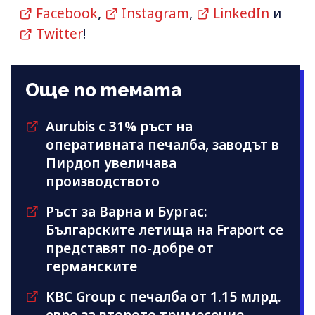
Facebook
,
Instagram
,
LinkedIn
и
Twitter
!
Още по темата
Aurubis с 31% ръст на
оперативната печалба, заводът в
Пирдоп увеличава
производството
Ръст за Варна и Бургас:
Българските летища на Fraport се
представят по-добре от
германските
KBC Group с печалба от 1.15 млрд.
евро за второто тримесечие,