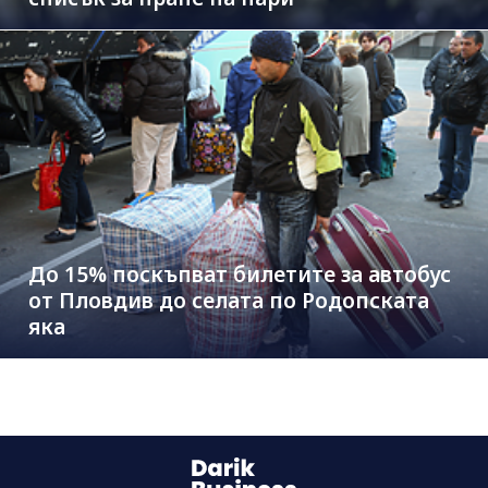
До 15% поскъпват билетите за автобус
от Пловдив до селата по Родопската
яка