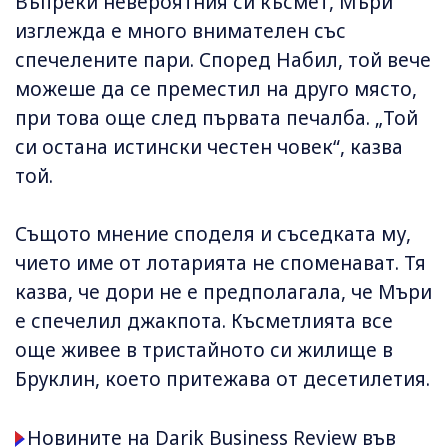
Въпреки невероятния си късмет, Мъри
изглежда е много внимателен със
спечелените пари. Според Набил, той вече
можеше да се преместил на друго място,
при това още след първата печалба. „Той
си остана истински честен човек“, казва
той.
Същото мнение споделя и съседката му,
чието име от лотарията не споменават. Тя
казва, че дори не е предполагала, че Мъри
е спечелил джакпота. Късметлията все
още живее в тристайното си жилище в
Бруклин, което притежава от десетилетия.
Новините на Darik Business Review във