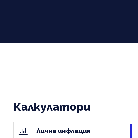
Калкулатори
Лична инфлация