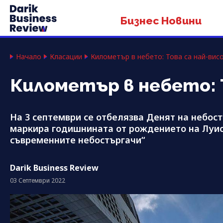
Бизнес Новини
Начало
Класации
Километър в небето: Това са най-висо
Километър в небето: 
На 3 септември се отбелязва Денят на небост
маркира годишнината от рождението на Луис 
съвременните небостъргачи“
Darik Business Review
03 Септември 2022