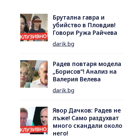
Брутална гавра и
убийство в Пловдив!
Говори Ружа Райчева
darik.bg
Радев повтаря модела
„Борисов“! Анализ на
Валерия Велева
darik.bg
Явор Дачков: Радев не
лъже! Само раздухват
много скандали около
него!