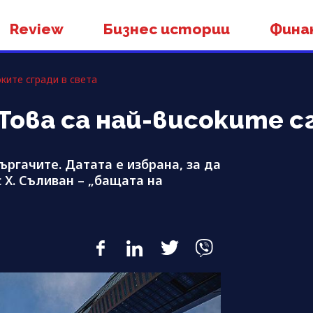
Review
Бизнес истории
Фина
ките сгради в света
Това са най-високите с
ъргачите. Датата е избрана, за да
Х. Съливан – „бащата на