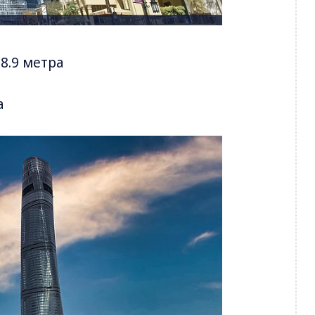
78.9 метра
а