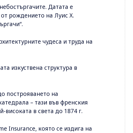
 небостъргачите. Датата е
от рождението на Луис Х.
ъргачи“.
рхитектурните чудеса и труда на
ата изкуствена структура в
 до построяването на
 катедрала – тази във френския
й-високата в света до 1874 г.
e Insurance, която се издига на