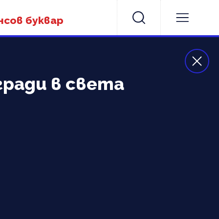
нсов буквар
гради в света