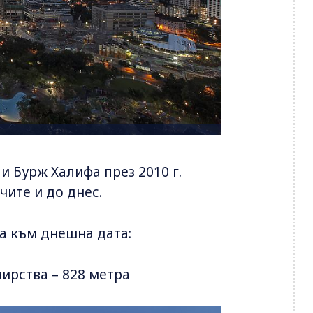
 и Бурж Халифа през 2010 г.
ите и до днес.
та към днешна дата:
мирства – 828 метра