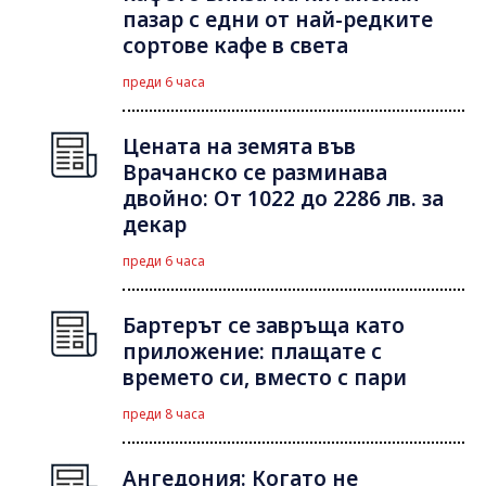
пазар с едни от най-редките
сортове кафе в света
преди 6 часа
Цената на земята във
Врачанско се разминава
двойно: От 1022 до 2286 лв. за
декар
преди 6 часа
Бартерът се завръща като
приложение: плащате с
времето си, вместо с пари
преди 8 часа
Ангедония: Когато не