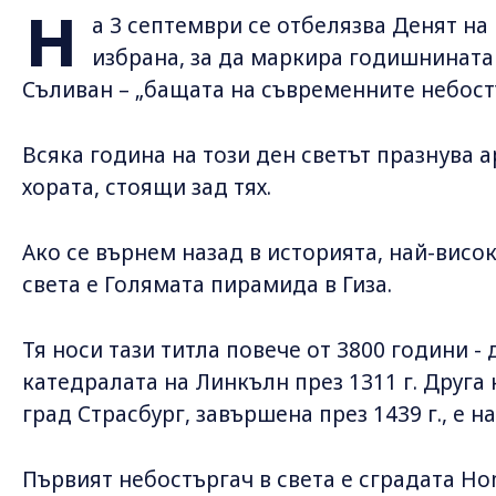
Н
а 3 септември се отбелязва Денят на
избрана, за да маркира годишнината 
Съливан – „бащата на съвременните небост
Всяка година на този ден светът празнува а
хората, стоящи зад тях.
Ако се върнем назад в историята, най-висок
света е Голямата пирамида в Гиза.
Тя носи тази титла повече от 3800 години -
катедралата на Линкълн през 1311 г. Друга
град Страсбург, завършена през 1439 г., е на
Първият небостъргач в света е сградата Hom