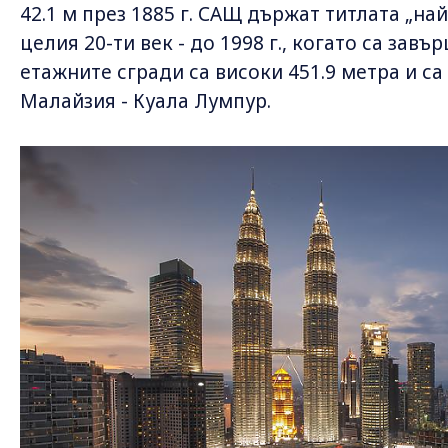
42.1 м през 1885 г. САЩ държат титлата „най
целия 20-ти век - до 1998 г., когато са завъ
етажните сгради са високи 451.9 метра и с
Малайзия - Куала Лумпур.