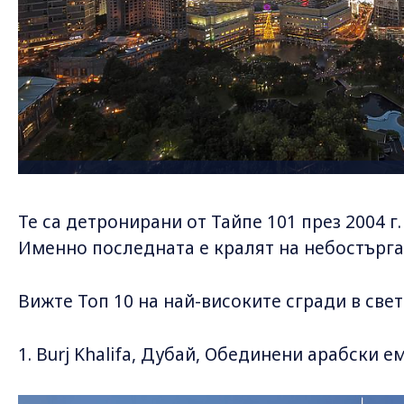
Те са детронирани от Тайпе 101 през 2004 г.
Именно последната е кралят на небостъргач
Вижте Топ 10 на най-високите сгради в све
1. Burj Khalifa, Дубай, Обединени арабски е