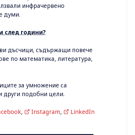
олзвали инфрачервено
е думи.
м след години?
ови дъсчици, съдържащи повече
тове по математика, литература,
иците за умножение са
и други подобни цели.
acebook
,
Instagram
,
LinkedIn