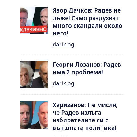
Явор Дачков: Радев не
лъже! Само раздухват
много скандали около
него!
darik.bg
Георги Лозанов: Радев
има 2 проблема!
darik.bg
Харизанов: Не мисля,
че Радев излъга
избирателите си с
външната политика!