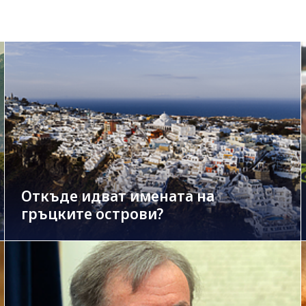
Откъде идват имената на
гръцките острови?