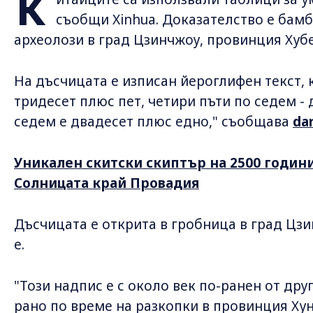
К
съобщи Xinhua. Доказателство е бамб
археолози в град Цзинчжоу, провинция Хубе
На дъсчицата е изписан йероглифен текст, к
тридесет плюс пет, четири пъти по седем - 
седем е двадесет плюс едно," съобщава
dar
Уникален скитски скиптър на 2500 годин
Солницата край Провадия
Дъсчицата е открита в гробница в град Цзин
е.
"Този надпис е с около век по-ранен от дру
рано по време на разкопки в провинция Хун