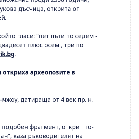
укова дъсчица, открита от
й.
ойто гласи: "пет пъти по седем -
двадесет плюс осем , три по
ik.bg
.
и откриха археолозите в
чжоу, датираща от 4 век пр. н.
г подобен фрагмент, открит по-
ан", каза ръководителят на