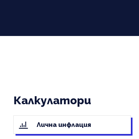
Калкулатори
Лична инфлация