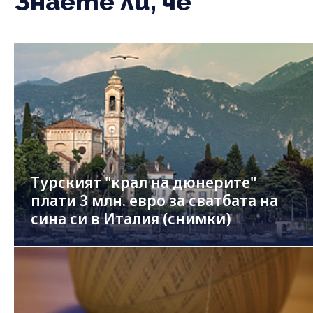
Знаете ли, че
Турският "крал на дюнерите"
плати 3 млн. евро за сватбата на
сина си в Италия (снимки)