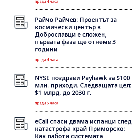
преди 4 часа
Райчо Райчев: Проектът за
космически център в
Доброславци е сложен,
първата фаза ще отнеме 3
години
преди 4 часа
NYSE поздрави Payhawk за $100
млн. приходи. Следващата цел:
$1 млрд. до 2030 г.
преди 5 часа
eCall спаси двама испанци след
катастрофа край Приморско:
Как работи системата,