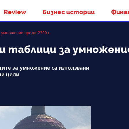
Review
Бизнес истории
Фина
 умножение преди 2300 г.
 таблици за умножение 
ците за умножение са използвани
ни цели