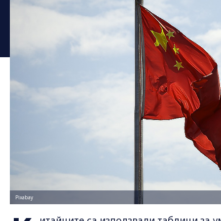
Pixabay
итайците са използвали таблици за 