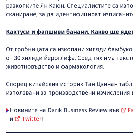
разкопките Ян Каюн. Специалистите са изп
сканиране, за да идентифицират изписанит
Кактуси и фалшиви банани. Какво ще яде
От гробницата са изкопани хиляди бамбук
от 30 хиляди йероглифа. Сред тях има текс
животновъдство и фармакология.
Според китайския историк Тан Цзинан табл
използвани за производствени изчисления 
Новините на Darik Business Review във
F
и
Twitter
!