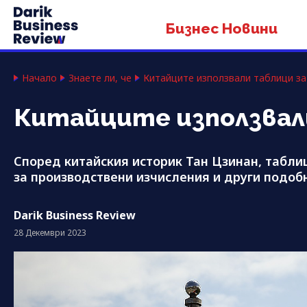
Бизнес Новини
Начало
Знаете ли, че
Китайците използвали таблици за
Китайците използвали
Според китайския историк Тан Цзинан, табли
за производствени изчисления и други подоб
Darik Business Review
28 Декември 2023