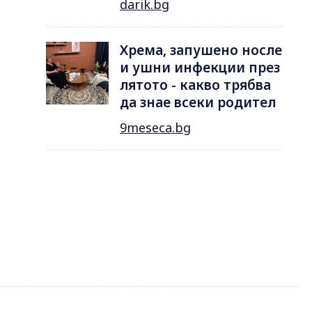
darik.bg
Хрема, запушено носле
и ушни инфекции през
лятотo - какво трябва
да знае всеки родител
9meseca.bg