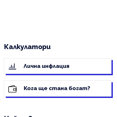
Калкулатори
Лична инфлация
Кога ще стана богат?