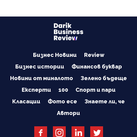
Бизнес Новини
Review
Бизнес истории
Финансов буквар
Новини от миналото
Зелено бъдеще
Експерти
100
Спорт и пари
Класации
Фото есе
Знаете ли, че
Автори