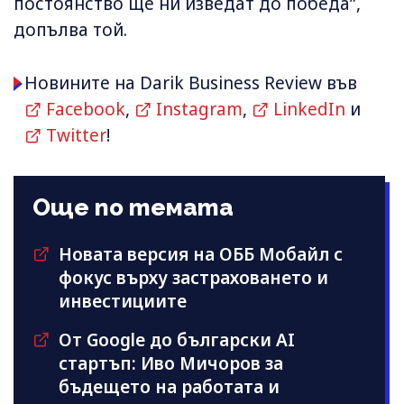
постоянство ще ни изведат до победа”,
допълва той.
Новините на Darik Business Review във
Facebook
,
Instagram
,
LinkedIn
и
Twitter
!
Още по темата
Новата версия на ОББ Мобайл с
фокус върху застраховането и
инвестициите
От Google до български AI
стартъп: Иво Мичоров за
бъдещето на работата и