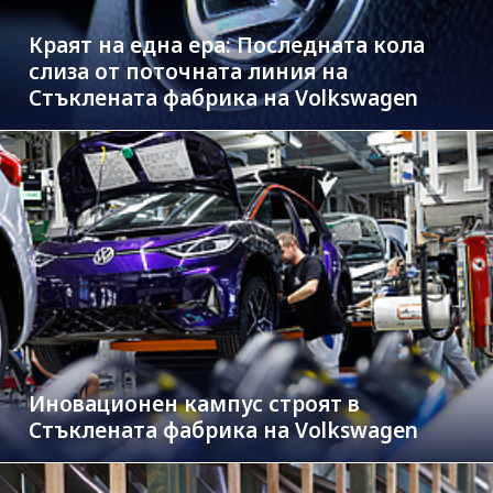
Краят на една ера: Последната кола
слиза от поточната линия на
Стъклената фабрика на Volkswagen
Иновационен кампус строят в
Стъклената фабрика на Volkswagen