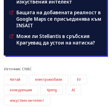
изкуствения интелект
Бащата на добавената реалност в
Google Maps се присъединява към
INSAIT
Може ли Stellantis в сръбския
Крагуевац да устои на натиска?
Източник: CNBC
Китай
електромобили
EV
конкуренция
Xpeng
AI
изкуствен интелект