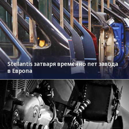
Stellantis затваря временно пет завода
в Европа