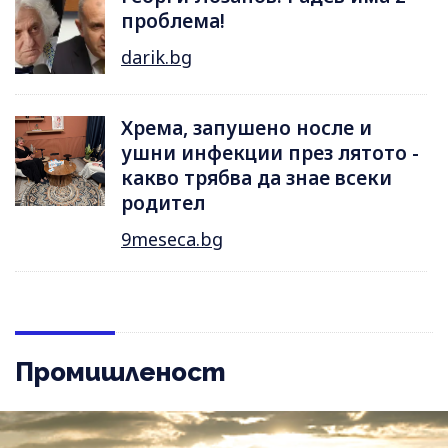
проблема!
darik.bg
Хрема, запушено носле и
ушни инфекции през лятотo -
какво трябва да знае всеки
родител
9meseca.bg
Промишленост