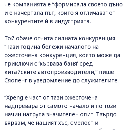
че компанията е “формирала своето дъно
и е начертала път, които я отличава” от
конкурентите ѝ в индустрията.
Той обаче отчита силната конкуренция.
“Тази година бележи началото на
ожесточена конкуренция, която може да
приключи с ‘кървава баня’ сред
китайските автопроизводители,” пише
Сяопенг в уведомление до служителите.
“Xpeng е част от тази ожесточена
надпревара от самото начало и по този
начин натрупа значителен опит. Твърдо
вярвам, че нашият хъс, смелост и