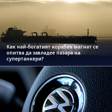
Как най-богатият корабен магнат се
опитва да завладее пазара на
супертанкери?