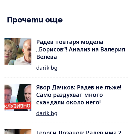
Прочети още
Радев повтаря модела
„Борисов“! Анализ на Валерия
Велева
darik.bg
Явор Дачков: Радев не лъже!
Само раздухват много
скандали около него!
darik.bg
Георги Лозанов: Радев има 2