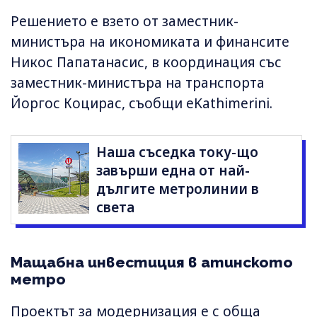
Решението е взето от заместник-
министъра на икономиката и финансите
Никос Папатанасис, в координация със
заместник-министъра на транспорта
Йоргос Коцирас, съобщи eKathimerini.
Наша съседка току-що
завърши една от най-
дългите метролинии в
света
Мащабна инвестиция в атинското
метро
Проектът за модернизация е с обща