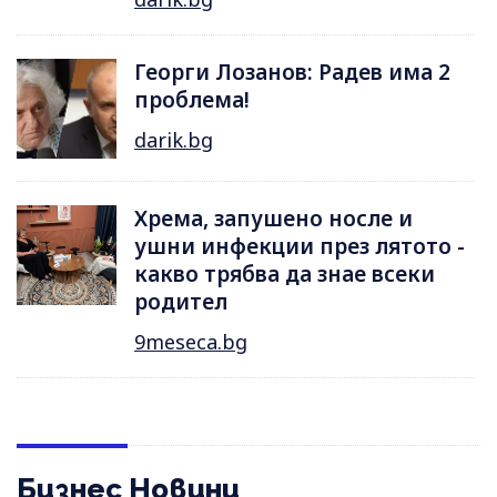
Георги Лозанов: Радев има 2
проблема!
darik.bg
Хрема, запушено носле и
ушни инфекции през лятотo -
какво трябва да знае всеки
родител
9meseca.bg
Бизнес Новини