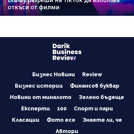
Disney разреши на TikTok да използва
откъси от филми
Бизнес Новини
Review
Бизнес истории
Финансов буквар
Новини от миналото
Зелено бъдеще
Експерти
100
Спорт и пари
Класации
Фото есе
Знаете ли, че
Автори