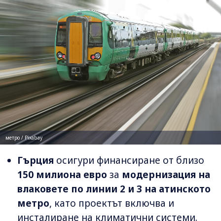
метро / Pixabay
Гърция
осигури финансиране от близо
150 милиона евро
за
модернизация на
влаковете по линии 2 и 3 на атинското
метро
, като проектът включва и
инсталиране на климатични системи.