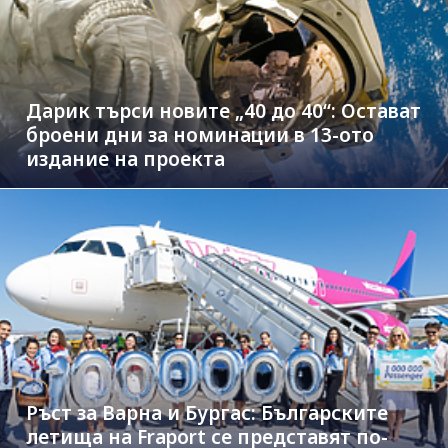
Дарик търси новите „40 до 40“: Остават
броени дни за номинации в 13-ото
издание на проекта
Ръст за Варна и Бургас: Българските
летища на Fraport се представят по-