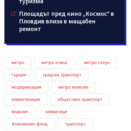
туризма
Площадът пред кино „Космос“ в
Пловдив влиза в мащабен
ремонт
метро
метро атина
метро солун
гърция
градски транспорт
модернизация
метро влакове
климатизация
обществен транспорт
влакове
климатици
Кохезионен фонд
транспорт