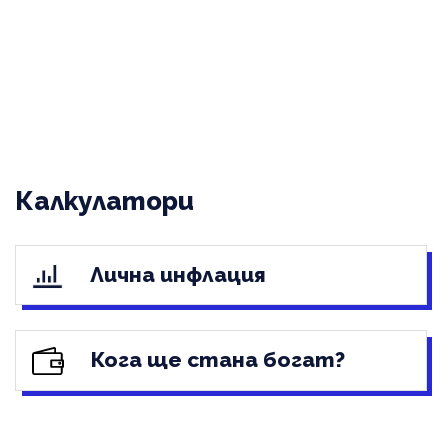
Калкулатори
Лична инфлация
Кога ще стана богат?