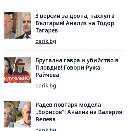
3 версии за дрона, нахлул в
България! Анализ на Тодор
Тагарев
darik.bg
Брутална гавра и убийство в
Пловдив! Говори Ружа
Райчева
darik.bg
Радев повтаря модела
„Борисов“! Анализ на Валерия
Велева
darik.bg