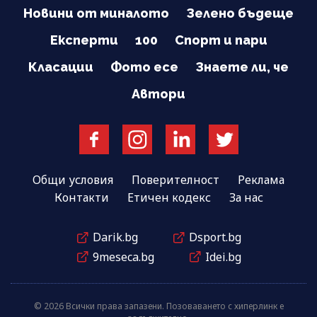
Новини от миналото
Зелено бъдеще
Експерти
100
Спорт и пари
Класации
Фото есе
Знаете ли, че
Автори
Общи условия
Поверителност
Реклама
Контакти
Етичен кодекс
За нас
Darik.bg
Dsport.bg
9meseca.bg
Idei.bg
© 2026 Всички права запазени. Позоваването с хиперлинк е