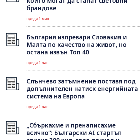
които могат да станат световни
брандове
преди 1 мин
България изпревари Словакия и
Малта по качество на живот, но
остана извън Топ 40
преди 1 час
Слънчево затъмнение поставя под
допълнителен натиск енергийната
система на Европа
преди 1 час
„Сбъркахме и пренаписахме
всичко“: Български AI стартъп