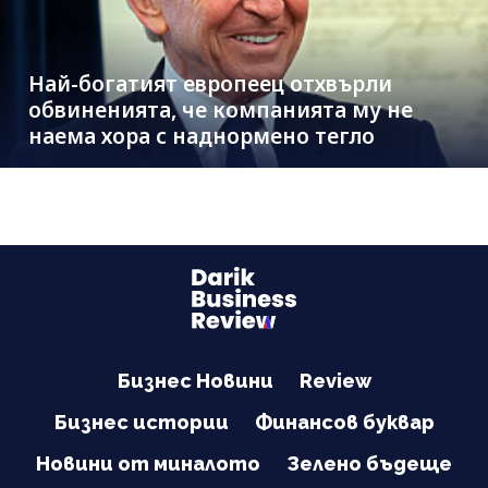
Най-богатият европеец отхвърли
обвиненията, че компанията му не
наема хора с наднормено тегло
Бизнес Новини
Review
Бизнес истории
Финансов буквар
Новини от миналото
Зелено бъдеще