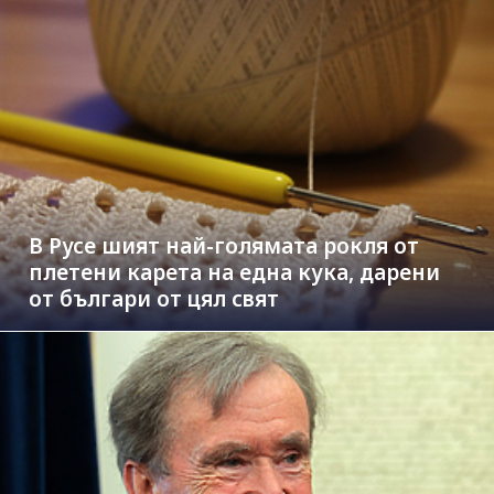
В Русе шият най-голямата рокля от
плетени карета на една кука, дарени
от българи от цял свят