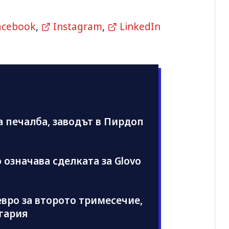
acebook
,
Instagram
,
LinkedIn
а печалба, заводът в Пирдоп
 означава сделката за Glovo
 евро за второто тримесечие,
лгария