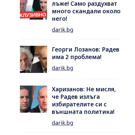
лъже! Само раздухват
много скандали около
него!
darik.bg
Георги Лозанов: Радев
има 2 проблема!
darik.bg
Харизанов: Не мисля,
че Радев излъга
избирателите си с
външната политика!
darik.bg