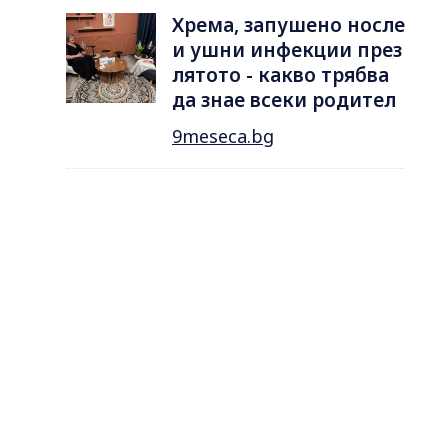
Хрема, запушено носле
и ушни инфекции през
лятотo - какво трябва
да знае всеки родител
9meseca.bg