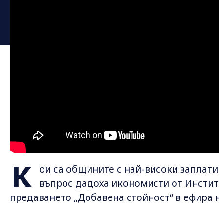
К
ои са общините с най-високи заплати
въпрос дадоха икономисти от Инстит
предаването „Добавена стойност“ в ефира 