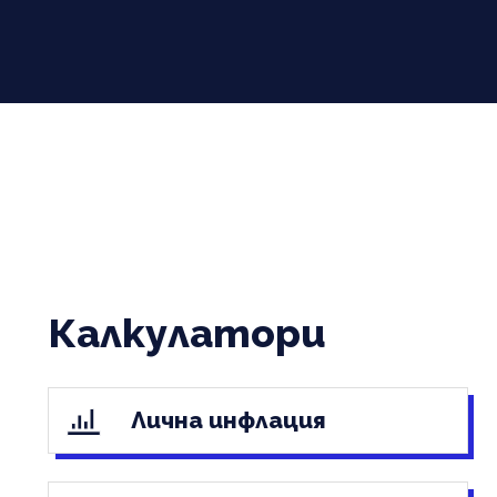
Калкулатори
Лична инфлация