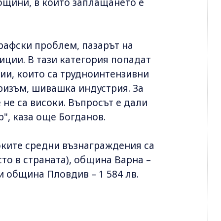
бщини, в които заплащането е
рафски проблем, пазарът на
тиции. В тази категория попадат
ии, които са трудноинтензивни
ризъм, шивашка индустрия. За
не са високи. Въпросът е дали
р", каза още Богданов.
оките средни възнаграждения са
сто в страната), община Варна –
 и община Пловдив – 1 584 лв.