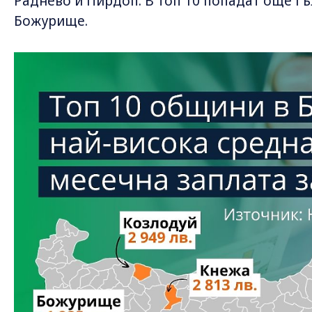
Раднево и Пирдоп. В топ 10 попадат още Г
Божурище.