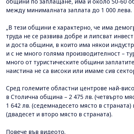
общини по заплащане, има и около 50-60 о
между минималната заплата до 1 000 лева.
„В тези общини е характерно, че има демог
труда не се развива добре и липсват инвес
и доста общини, в които има някои индустр
и с не много голяма производителност – ту
много от туристическите общини заплатите 
наистина не са високи или имаме сив секто
Сред големите областни центрове най-вис
в Столична община – 2 475 лв. (четвърто мя
1 642 лв. (седемнадесето място в страната)
(двадесет и второ място в страната).
Повече във видеото.