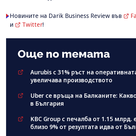
Новините на Darik Business Review във
F
и
Twitter
!
Още по темата
Aurubis с 31% ръст на оперативнат
увеличава производството
Uber се връща на Балканите: Какво
в България
KBC Group с печалба от 1.15 млрд.
близо 9% от резултата идва от Бъ