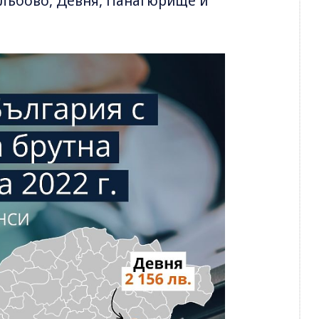
ълъбово, Девня, Панагюрище и