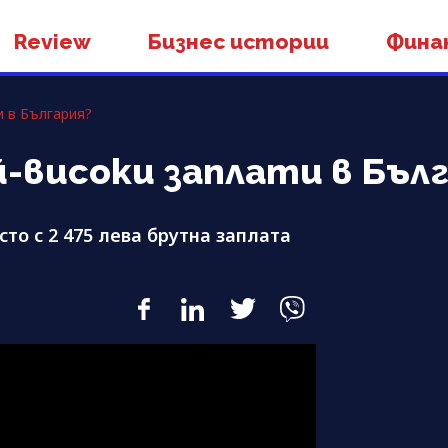
Review
Бизнес истории
Фина
и в България?
й-високи заплати в Бъл
то с 2 475 лева брутна заплата