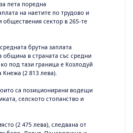
за пета поредна
аплата на наетите по трудово и
 обществения сектор в 265-те
 средната брутна заплата
та община в страната със средни
лко под тази граница е Козлодуй
а Кнежа (2 813 лева).
 които са позиционирани водещи
иката, селското стопанство и
сто (2 475 лева), следвана от