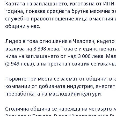
Картата на заплащането, изготвяна от ИПИ 
година, показва средната брутна месечна з
служебно правоотношение лица в частния и
общини у нас.
Лидер в това отношение е Челопеч, където
възлиза на 3 398 лева. Това е и единствена
нива на заплащането от над 3 000 лева. Ма
(2 949 лева), а на третата позиция се изкачв
Първите три места се заемат от общини, в
компании от добивната индустрия, енергет
преработката на маслодайни култури.
Столична община се нарежда на четвърто мя