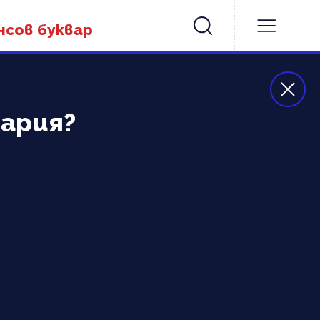
нсов буквар
гария?