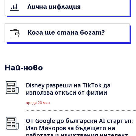
Лична инфлация
Кога ще стана богат?
Най-ново
Disney разреши на TikTok да
използва откъси от филми
преди 20 мин
От Google до български AI стартъп:
Иво Мичоров за бъдещето на
работата и изкуствения интелект