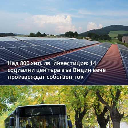
Над 800 хил. лв. инвестиция: 14
социални центъра във Видин вече
произвеждат собствен ток