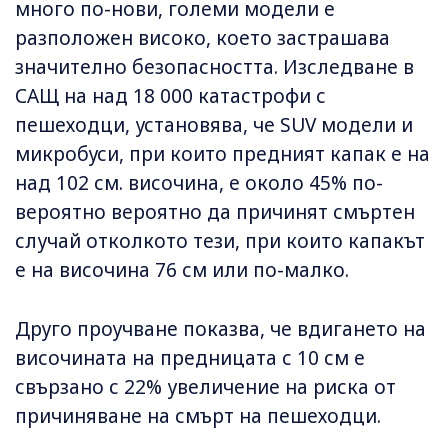
много по-нови, големи модели е
разположен високо, което застрашава
значително безопасността. Изследване в
САЩ на над 18 000 катастрофи с
пешеходци, установява, че SUV модели и
микробуси, при които предният капак е на
над 102 см. височина, е около 45% по-
вероятно вероятно да причинят смъртен
случай отколкото тези, при които капакът
е на височина 76 см или по-малко.
Друго проучване показва, че вдигането на
височината на предницата с 10 см е
свързано с 22% увеличение на риска от
причиняване на смърт на пешеходци.