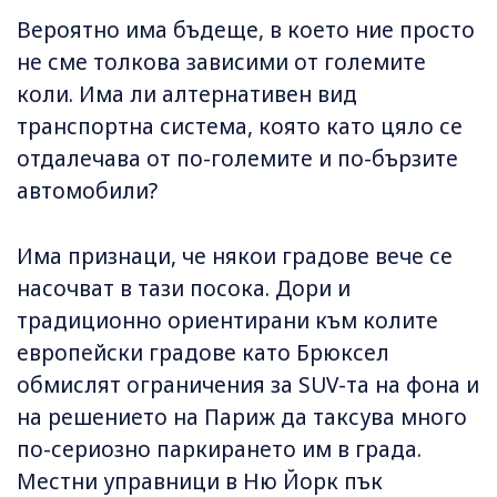
Вероятно има бъдеще, в което ние просто
не сме толкова зависими от големите
коли. Има ли алтернативен вид
транспортна система, която като цяло се
отдалечава от по-големите и по-бързите
автомобили?
Има признаци, че някои градове вече се
насочват в тази посока. Дори и
традиционно ориентирани към колите
европейски градове като Брюксел
обмислят ограничения за SUV-та на фона и
на решението на Париж да таксува много
по-сериозно паркирането им в града.
Местни управници в Ню Йорк пък