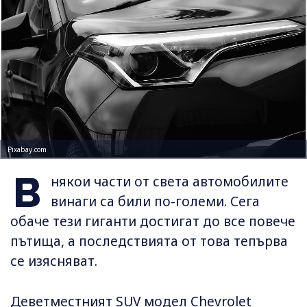
Pixabay.com
В
някои части от света автомобилите
винаги са били по-големи. Сега
обаче тези гиганти достигат до все повече
пътища, а последствията от това тепърва
се изясняват.
Деветместният SUV модел Chevrolet