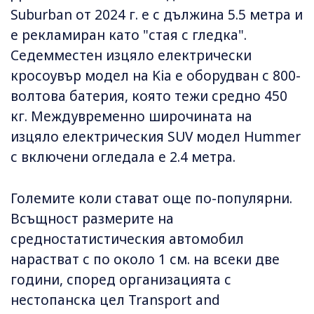
Suburban от 2024 г. е с дължина 5.5 метра и
е рекламиран като "стая с гледка".
Седемместен изцяло електрически
кросоувър модел на Kia е оборудван с 800-
волтова батерия, която тежи средно 450
кг. Междувременно широчината на
изцяло електрическия SUV модел Hummer
с включени огледала е 2.4 метра.
Големите коли стават още по-популярни.
Всъщност размерите на
средностатистическия автомобил
нарастват с по около 1 см. на всеки две
години, според организацията с
нестопанска цел Transport and