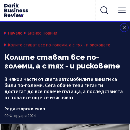
Начало
Бизнес Новини
Колите стават все по-големи, а с тях - и рисковете
Колите стават все по-
големи, а с тях - и рисковете
В някои части от света автомобилите винаги са
били по-големи. Сега обаче тези гиганти
достигат до все повече пътища, а последствията
от това все още се изясняват
Редакторски екип
09 Февруари 2024