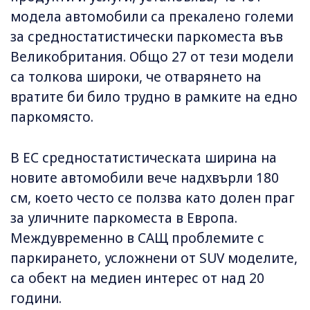
модела автомобили са прекалено големи
за средностатистически паркоместа във
Великобритания. Общо 27 от тези модели
са толкова широки, че отварянето на
вратите би било трудно в рамките на едно
паркомясто.
В ЕС средностатистическата ширина на
новите автомобили вече надхвърли 180
см, което често се ползва като долен праг
за уличните паркоместа в Европа.
Междувременно в САЩ проблемите с
паркирането, усложнени от SUV моделите,
са обект на медиен интерес от над 20
години.