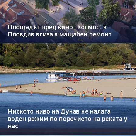
Площадът пред кино „Космос“ в
Пловдив влиза в мащабен ремонт
Ниското ниво на Дунав не налага
воден режим по поречието на реката у
нас