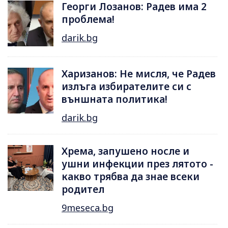
Георги Лозанов: Радев има 2
проблема!
darik.bg
Харизанов: Не мисля, че Радев
излъга избирателите си с
външната политика!
darik.bg
Хрема, запушено носле и
ушни инфекции през лятотo -
какво трябва да знае всеки
родител
9meseca.bg